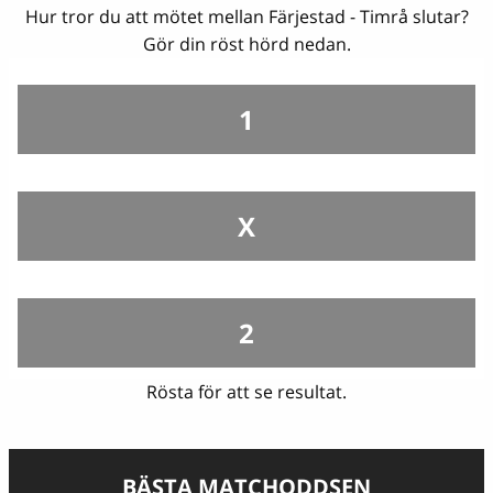
Hur tror du att mötet mellan Färjestad - Timrå slutar?
Gör din röst hörd nedan.
1
X
2
Rösta för att se resultat.
BÄSTA MATCHODDSEN