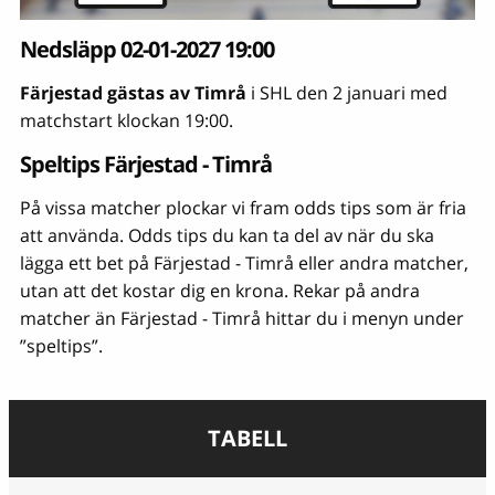
Nedsläpp 02-01-2027 19:00
Färjestad gästas av Timrå
i SHL den 2 januari med
matchstart klockan 19:00.
Speltips Färjestad - Timrå
På vissa matcher plockar vi fram odds tips som är fria
att använda. Odds tips du kan ta del av när du ska
lägga ett bet på Färjestad - Timrå eller andra matcher,
utan att det kostar dig en krona. Rekar på andra
matcher än Färjestad - Timrå hittar du i menyn under
”speltips”.
TABELL