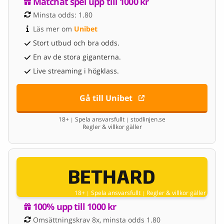
Matchat spel upp till 1000 kr
Minsta odds: 1.80
Läs mer om 
Unibet
Stort utbud och bra odds.
En av de stora giganterna.
Live streaming i högklass.
Gå till Unibet
18+
Spela ansvarsfullt
stodlinjen.se
|
|
Regler & villkor gäller
18+
Spela ansvarsfullt
Regler & villkor gäller
|
|
100% upp till 1000 kr
Omsättningskrav 8x, minsta odds 1.80