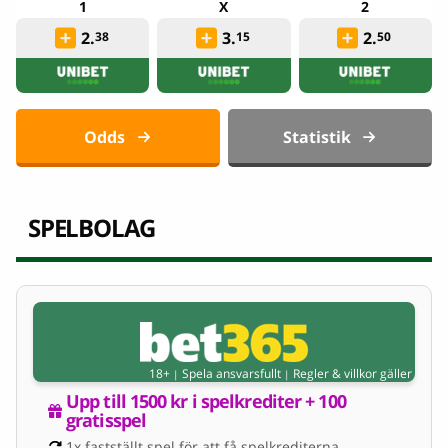
2.
3.
2.
38
15
50
Odds
Statistik
SPELBOLAG
18+
Spela ansvarsfullt
Regler & villkor gäller
|
|
Upp till 1500 kr i spelkrediter + 100 
gratisspel
1x fastställt spel för att få spelkrediterna