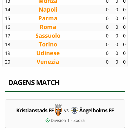
Monza
13
0
0
0
Napoli
14
0
0
0
Parma
15
0
0
0
Roma
16
0
0
0
Sassuolo
17
0
0
0
Torino
18
0
0
0
Udinese
19
0
0
0
Venezia
20
0
0
0
DAGENS MATCH
Kristianstads FF
Ängelholms FF
vs
Division 1 - Södra