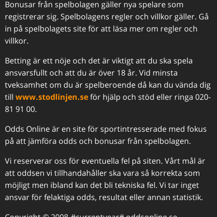
Bonusar från spelbolagen gäller nya spelare som
registrerar sig. Spelbolagens regler och villkor gäller. Gå
in på spelbolagets site för att läsa mer om regler och
villkor.
Betting är ett nöje och det är viktigt att du ska spela
ansvarsfullt och att du är över 18 år. Vid minsta
tveksamhet om du är spelberoende då kan du vända dig
till
www.stodlinjen.se
för hjälp och stöd eller ringa 020-
81 91 00.
Odds Online är en site för sportintresserade med fokus
på att jämföra odds och bonusar från spelbolagen.
Vi reserverar oss för eventuella fel på siten. Vårt mål är
att oddsen vi tillhandahåller ska vara så korrekta som
möjligt men ibland kan det bli tekniska fel. Vi tar inget
ansvar för felaktiga odds, resultat eller annan statistik.