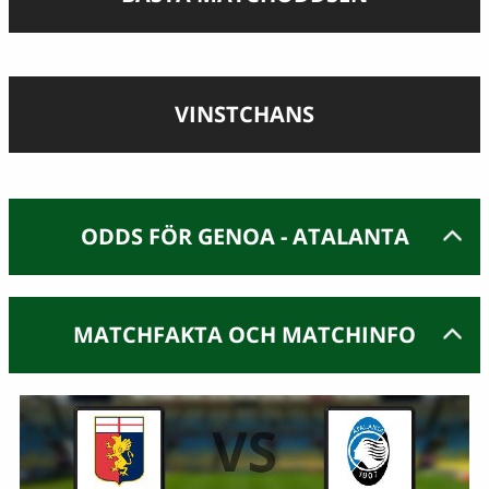
VINSTCHANS
ODDS FÖR GENOA - ATALANTA
MATCHFAKTA OCH MATCHINFO