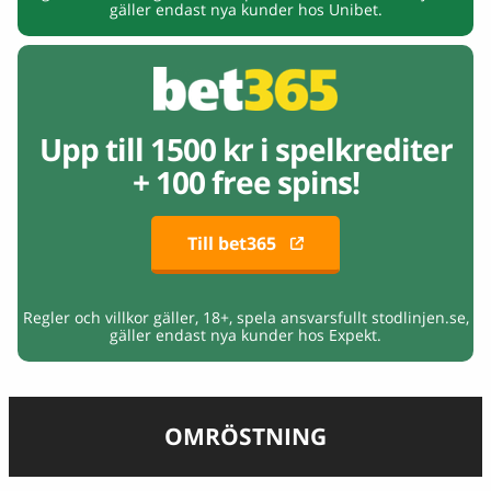
gäller endast nya kunder hos Unibet.
Upp till 1500 kr i spelkrediter
+ 100 free spins!
Till bet365
Regler och villkor gäller, 18+, spela ansvarsfullt stodlinjen.se,
gäller endast nya kunder hos Expekt.
OMRÖSTNING