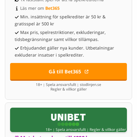
Läs mer om 
Bet365
Min. insättning för spelkrediter är 50 kr &
gratisspel är 500 kr
Max pris, spelrestriktioner, exkluderingar,
tidsbegränsningar samt villkor tillämpas.
Erbjudandet gäller nya kunder. Utbetalningar
exkluderar insatser i spelkrediter.
Gå till Bet365
18+
Spela ansvarsfullt
stodlinjen.se
|
|
Regler & villkor gäller
18+
Spela ansvarsfullt
Regler & villkor gäller
|
|