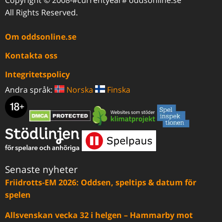
Copyright © 2008-#currentyear# oddsonline.se
All Rights Reserved.
Om oddsonline.se
Kontakta oss
Integritetspolicy
Andra språk:
Norska
Finska
Senaste nyheter
Friidrotts-EM 2026: Oddsen, speltips & datum för
spelen
Allsvenskan vecka 32 i helgen – Hammarby mot