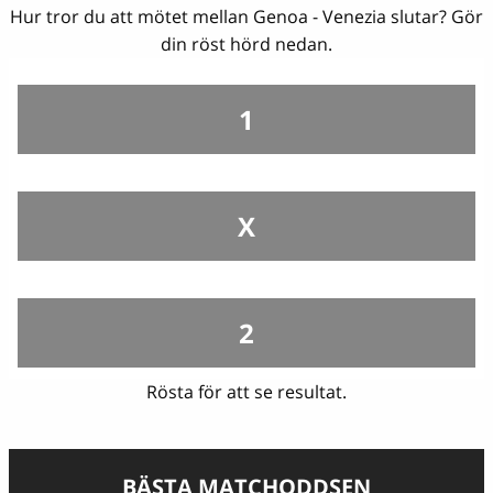
Hur tror du att mötet mellan Genoa - Venezia slutar? Gör
din röst hörd nedan.
1
X
2
Rösta för att se resultat.
BÄSTA MATCHODDSEN