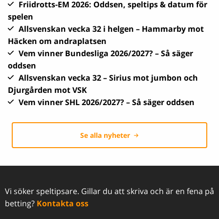
Friidrotts-EM 2026: Oddsen, speltips & datum för
spelen
Allsvenskan vecka 32 i helgen – Hammarby mot
Häcken om andraplatsen
Vem vinner Bundesliga 2026/2027? – Så säger
oddsen
Allsvenskan vecka 32 – Sirius mot jumbon och
Djurgården mot VSK
Vem vinner SHL 2026/2027? – Så säger oddsen
Se alla nyheter
Vi söker speltipsare. Gillar du att skriva och är en fena på
betting?
Kontakta oss