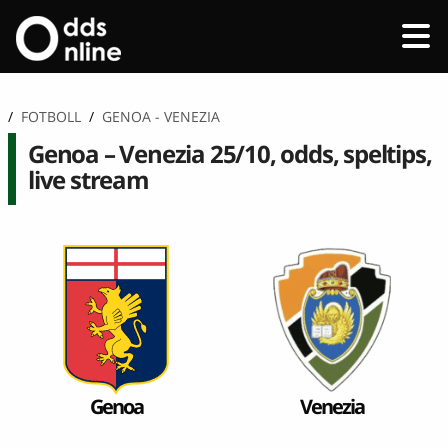
/
FOTBOLL
/
GENOA - VENEZIA
Genoa – Venezia 25/10, odds, speltips,
live stream
Genoa
Venezia