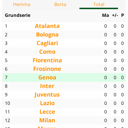
Hemma
Borta
Total
Grundserie
Ma
+/-
P
Atalanta
1
0
0
0
Bologna
2
0
0
0
Cagliari
3
0
0
0
Como
4
0
0
0
Fiorentina
5
0
0
0
Frosinone
6
0
0
0
Genoa
7
0
0
0
Inter
8
0
0
0
Juventus
9
0
0
0
Lazio
10
0
0
0
Lecce
11
0
0
0
Milan
12
0
0
0