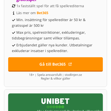
1x fastställt spel för att få spelkrediterna
Läs mer om 
Bet365
Min. insättning för spelkrediter är 50 kr &
gratisspel är 500 kr
Max pris, spelrestriktioner, exkluderingar,
tidsbegränsningar samt villkor tillämpas.
Erbjudandet gäller nya kunder. Utbetalningar
exkluderar insatser i spelkrediter.
Gå till Bet365
18+
Spela ansvarsfullt
stodlinjen.se
|
|
Regler & villkor gäller