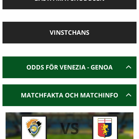
VINSTCHANS
ODDS FÖR VENEZIA - GENOA
MATCHFAKTA OCH MATCHINFO