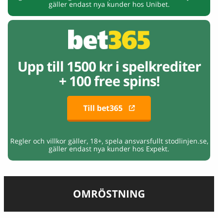
gäller endast nya kunder hos Unibet.
Upp till 1500 kr i spelkrediter
+ 100 free spins!
Till bet365
Regler och villkor gäller, 18+, spela ansvarsfullt stodlinjen.se,
gäller endast nya kunder hos Expekt.
OMRÖSTNING