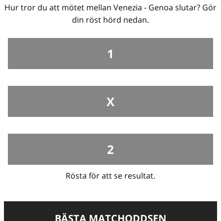
Hur tror du att mötet mellan Venezia - Genoa slutar? Gör
din röst hörd nedan.
1
X
2
Rösta för att se resultat.
BÄSTA MATCHODDSEN