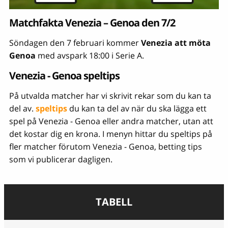
Matchfakta Venezia – Genoa den 7/2
Söndagen den 7 februari kommer
Venezia att möta
Genoa
med avspark 18:00 i Serie A.
Venezia - Genoa speltips
På utvalda matcher har vi skrivit rekar som du kan ta
del av.
speltips
du kan ta del av när du ska lägga ett
spel på Venezia - Genoa eller andra matcher, utan att
det kostar dig en krona. I menyn hittar du speltips på
fler matcher förutom Venezia - Genoa, betting tips
som vi publicerar dagligen.
TABELL