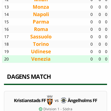
Monza
13
0
0
0
Napoli
14
0
0
0
Parma
15
0
0
0
Roma
16
0
0
0
Sassuolo
17
0
0
0
Torino
18
0
0
0
Udinese
19
0
0
0
Venezia
20
0
0
0
DAGENS MATCH
Kristianstads FF
Ängelholms FF
vs
Division 1 - Södra