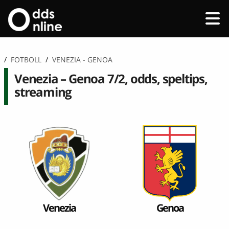
/
FOTBOLL
/
VENEZIA - GENOA
Venezia – Genoa 7/2, odds, speltips,
streaming
Venezia
Genoa