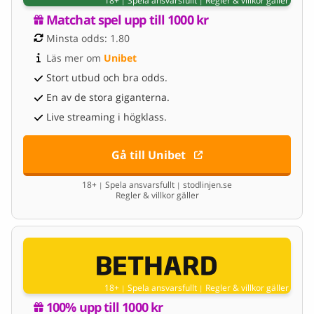
18+
Spela ansvarsfullt
Regler & villkor gäller
|
|
Matchat spel upp till 1000 kr
Minsta odds: 1.80
Läs mer om 
Unibet
Stort utbud och bra odds.
En av de stora giganterna.
Live streaming i högklass.
Gå till Unibet
18+
Spela ansvarsfullt
stodlinjen.se
|
|
Regler & villkor gäller
18+
Spela ansvarsfullt
Regler & villkor gäller
|
|
100% upp till 1000 kr