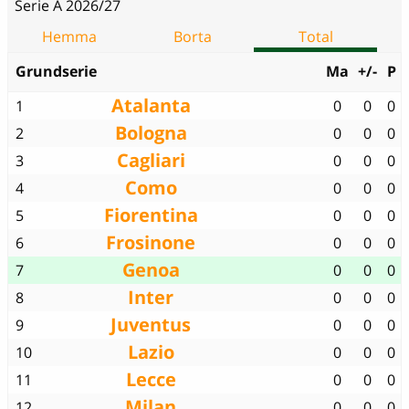
Serie A 2026/27
Hemma
Borta
Total
Grundserie
Ma
+/-
P
Atalanta
1
0
0
0
Bologna
2
0
0
0
Cagliari
3
0
0
0
Como
4
0
0
0
Fiorentina
5
0
0
0
Frosinone
6
0
0
0
Genoa
7
0
0
0
Inter
8
0
0
0
Juventus
9
0
0
0
Lazio
10
0
0
0
Lecce
11
0
0
0
Milan
12
0
0
0