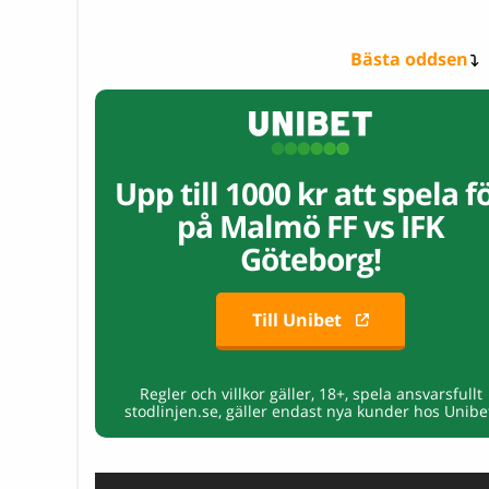
Bästa oddsen
Upp till 1000 kr att spela f
på
Malmö FF vs IFK
Göteborg!
Till Unibet
Regler och villkor gäller, 18+, spela ansvarsfullt
stodlinjen.se, gäller endast nya kunder hos Unibe