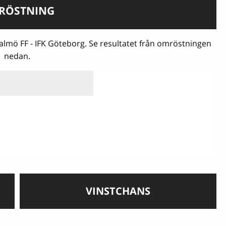
RÖSTNING
lmö FF - IFK Göteborg. Se resultatet från omröstningen
nedan.
VINSTCHANS