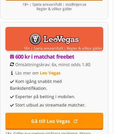
18+
Spela ansvarsfullt
stodlinjen.se
|
|
Regler & villkor gäller
18+
Spela ansvarsfullt
Regler & villkor gäller
|
|
600 kr i matchat freebet
Omsättningskrav: 6x, minst odds 1.80
Läs mer om 
Leo Vegas
Kom igång snabbt med
Bankidentifikation.
Experter på betting i mobilen.
Stort utbud av streamade matcher.
Gå till Leo Vegas
18+. Gäller nya spelare vid första insättning. Minsta