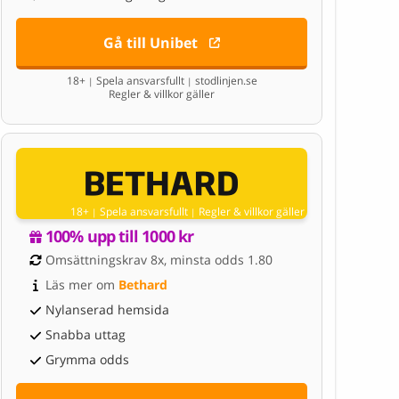
Gå till Unibet
18+
Spela ansvarsfullt
stodlinjen.se
|
|
Regler & villkor gäller
18+
Spela ansvarsfullt
Regler & villkor gäller
|
|
100% upp till 1000 kr
Omsättningskrav 8x, minsta odds 1.80
Läs mer om 
Bethard
Nylanserad hemsida
Snabba uttag
Grymma odds