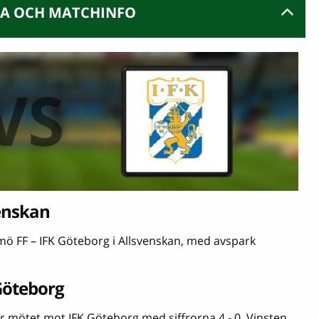
A OCH MATCHINFO
venskan
ö FF – IFK Göteborg i Allsvenskan, med avspark
Göteborg
ur mötet mot IFK Göteborg med siffrorna 4 - 0. Vinsten