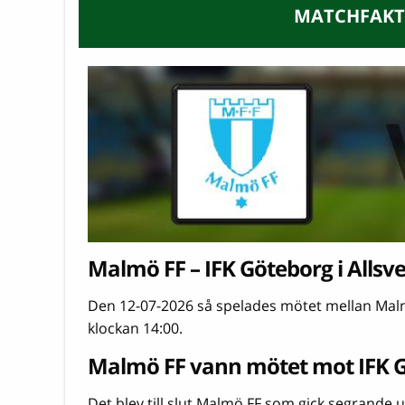
MATCHFAKT
Malmö FF – IFK Göteborg i Alls
Den 12-07-2026 så spelades mötet mellan Malm
klockan 14:00.
Malmö FF vann mötet mot IFK 
Det blev till slut Malmö FF som gick segrande 