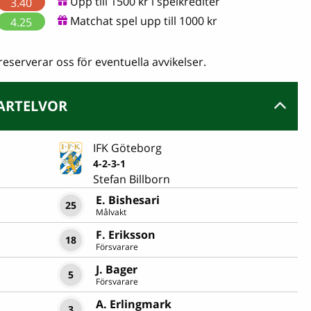
Upp till 1500 kr i spelkrediter
3.40
Matchat spel upp till 1000 kr
4.25
serverar oss för eventuella avvikelser.
ARTELVOR
IFK Göteborg
4-2-3-1
Stefan Billborn
E. Bishesari
25
Målvakt
F. Eriksson
18
Försvarare
J. Bager
5
Försvarare
A. Erlingmark
3