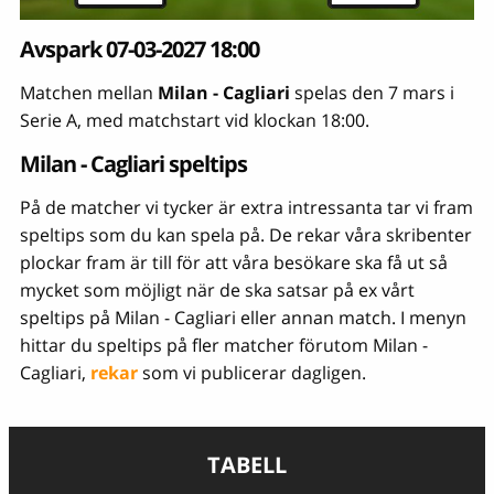
Avspark 07-03-2027 18:00
Matchen mellan
Milan - Cagliari
spelas den 7 mars i
Serie A, med matchstart vid klockan 18:00.
Milan - Cagliari speltips
På de matcher vi tycker är extra intressanta tar vi fram
speltips som du kan spela på. De rekar våra skribenter
plockar fram är till för att våra besökare ska få ut så
mycket som möjligt när de ska satsar på ex vårt
speltips på Milan - Cagliari eller annan match. I menyn
hittar du speltips på fler matcher förutom Milan -
Cagliari,
rekar
som vi publicerar dagligen.
TABELL