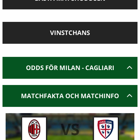
VINSTCHANS
ODDS FÖR MILAN - CAGLIARI
MATCHFAKTA OCH MATCHINFO