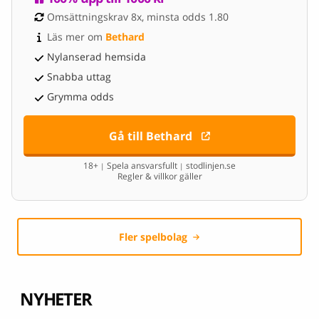
Omsättningskrav 8x, minsta odds 1.80
Läs mer om 
Bethard
Nylanserad hemsida
Snabba uttag
Grymma odds
Gå till Bethard
18+
Spela ansvarsfullt
stodlinjen.se
|
|
Regler & villkor gäller
Fler spelbolag
NYHETER