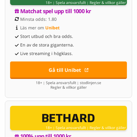
18+
Spela ansvarsfullt
Regler & villkor gäller
|
|
Matchat spel upp till 1000 kr
Minsta odds: 1.80
Läs mer om 
Unibet
Stort utbud och bra odds.
En av de stora giganterna.
Live streaming i högklass.
Gå till Unibet
18+
Spela ansvarsfullt
stodlinjen.se
|
|
Regler & villkor gäller
18+
Spela ansvarsfullt
Regler & villkor gäller
|
|
100% upp till 1000 kr