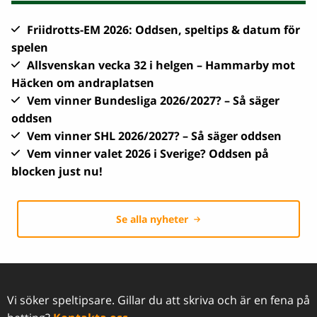
Friidrotts-EM 2026: Oddsen, speltips & datum för
spelen
Allsvenskan vecka 32 i helgen – Hammarby mot
Häcken om andraplatsen
Vem vinner Bundesliga 2026/2027? – Så säger
oddsen
Vem vinner SHL 2026/2027? – Så säger oddsen
Vem vinner valet 2026 i Sverige? Oddsen på
blocken just nu!
Se alla nyheter
Vi söker speltipsare. Gillar du att skriva och är en fena på