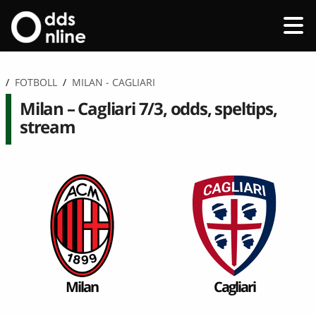
/
FOTBOLL
/
MILAN - CAGLIARI
Milan – Cagliari 7/3, odds, speltips,
stream
Milan
Cagliari