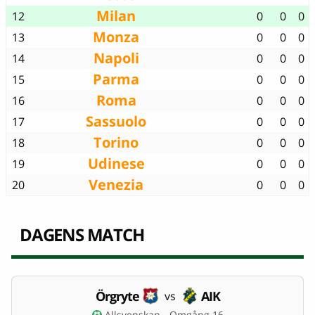
Milan
12
0
0
0
Monza
13
0
0
0
Napoli
14
0
0
0
Parma
15
0
0
0
Roma
16
0
0
0
Sassuolo
17
0
0
0
Torino
18
0
0
0
Udinese
19
0
0
0
Venezia
20
0
0
0
DAGENS MATCH
Örgryte
AIK
vs
Allsvenskan - Omgång 16