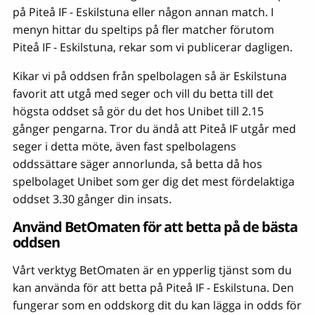
på Piteå IF - Eskilstuna eller någon annan match. I
menyn hittar du speltips på fler matcher förutom
Piteå IF - Eskilstuna, rekar som vi publicerar dagligen.
Kikar vi på oddsen från spelbolagen så är Eskilstuna
favorit att utgå med seger och vill du betta till det
högsta oddset så gör du det hos Unibet till 2.15
gånger pengarna. Tror du ändå att Piteå IF utgår med
seger i detta möte, även fast spelbolagens
oddssättare säger annorlunda, så betta då hos
spelbolaget Unibet som ger dig det mest fördelaktiga
oddset 3.30 gånger din insats.
Använd BetOmaten för att betta på de bästa
oddsen
Vårt verktyg BetOmaten är en ypperlig tjänst som du
kan använda för att betta på Piteå IF - Eskilstuna. Den
fungerar som en oddskorg dit du kan lägga in odds för