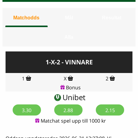
Matchodds
Mål
Resultat
Alla
1-X-2 - VINNARE
1
X
2
Bonus
Unibet
3.30
2.88
2.15
Matchat spel upp till 1000 kr