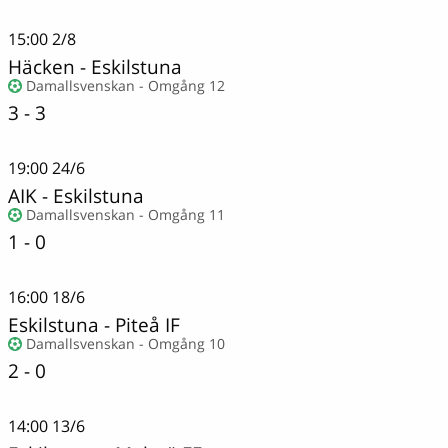
15:00
2/8
Häcken
-
Eskilstuna
Damallsvenskan - Omgång 12
3 - 3
19:00
24/6
AIK
-
Eskilstuna
Damallsvenskan - Omgång 11
1 - 0
16:00
18/6
Eskilstuna
-
Piteå IF
Damallsvenskan - Omgång 10
2 - 0
14:00
13/6