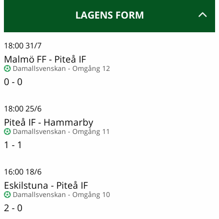
LAGENS FORM
18:00
31/7
Malmö FF
-
Piteå IF
Damallsvenskan - Omgång 12
0 - 0
18:00
25/6
Piteå IF
-
Hammarby
Damallsvenskan - Omgång 11
1 - 1
16:00
18/6
Eskilstuna
-
Piteå IF
Damallsvenskan - Omgång 10
2 - 0