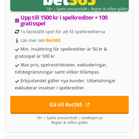
18+
Spela ansvarsfullt
Regler & villkor gäller
|
|
Upp till 1500 kr i spelkrediter + 100 
gratisspel
1x fastställt spel för att få spelkrediterna
Läs mer om 
Bet365
Min. insättning för spelkrediter är 50 kr &
gratisspel är 500 kr
Max pris, spelrestriktioner, exkluderingar,
tidsbegränsningar samt villkor tillämpas.
Erbjudandet gäller nya kunder. Utbetalningar
exkluderar insatser i spelkrediter.
Gå till Bet365
18+
Spela ansvarsfullt
stodlinjen.se
|
|
Regler & villkor gäller