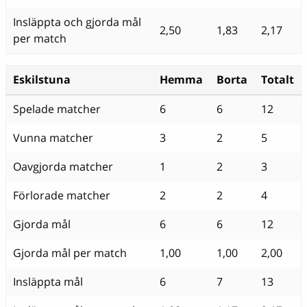
Insläppta och gjorda mål
2,50
1,83
2,17
per match
Eskilstuna
Hemma
Borta
Totalt
Spelade matcher
6
6
12
Vunna matcher
3
2
5
Oavgjorda matcher
1
2
3
Förlorade matcher
2
2
4
Gjorda mål
6
6
12
Gjorda mål per match
1,00
1,00
2,00
Insläppta mål
6
7
13