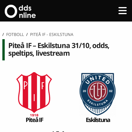
/
FOTBOLL
/
PITEÅ IF - ESKILSTUNA
Piteå IF – Eskilstuna 31/10, odds,
speltips, livestream
Piteå IF
Eskilstuna