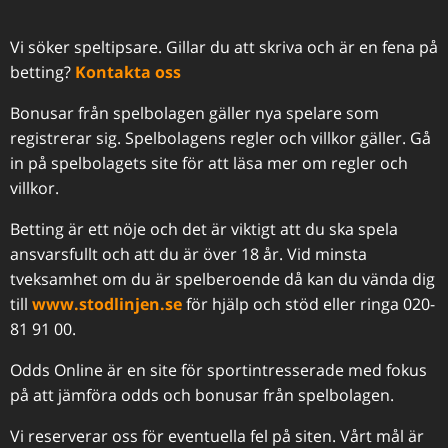
Vi söker speltipsare. Gillar du att skriva och är en fena på
betting?
Kontakta oss
Bonusar från spelbolagen gäller nya spelare som
registrerar sig. Spelbolagens regler och villkor gäller. Gå
in på spelbolagets site för att läsa mer om regler och
villkor.
Betting är ett nöje och det är viktigt att du ska spela
ansvarsfullt och att du är över 18 år. Vid minsta
tveksamhet om du är spelberoende då kan du vända dig
till
www.stodlinjen.se
för hjälp och stöd eller ringa 020-
81 91 00.
Odds Online är en site för sportintresserade med fokus
på att jämföra odds och bonusar från spelbolagen.
Vi reserverar oss för eventuella fel på siten. Vårt mål är