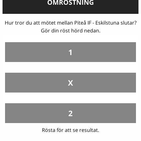
OMRÖSTNING
Hur tror du att mötet mellan Piteå IF - Eskilstuna slutar?
Gör din röst hörd nedan.
1
X
2
Rösta för att se resultat.