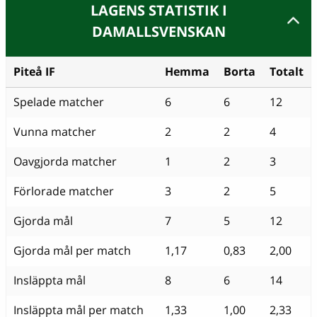
LAGENS STATISTIK I
DAMALLSVENSKAN
Piteå IF
Hemma
Borta
Totalt
Spelade matcher
6
6
12
Vunna matcher
2
2
4
Oavgjorda matcher
1
2
3
Förlorade matcher
3
2
5
Gjorda mål
7
5
12
Gjorda mål per match
1,17
0,83
2,00
Insläppta mål
8
6
14
Insläppta mål per match
1,33
1,00
2,33