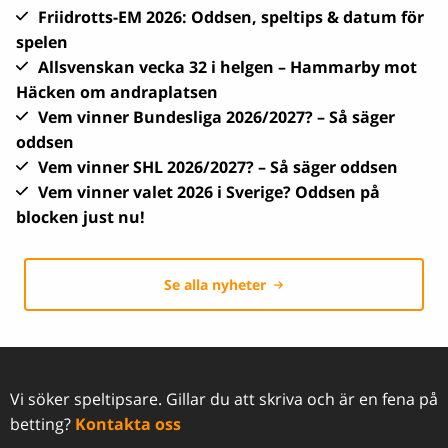
Friidrotts-EM 2026: Oddsen, speltips & datum för
spelen
Allsvenskan vecka 32 i helgen – Hammarby mot
Häcken om andraplatsen
Vem vinner Bundesliga 2026/2027? – Så säger
oddsen
Vem vinner SHL 2026/2027? – Så säger oddsen
Vem vinner valet 2026 i Sverige? Oddsen på
blocken just nu!
Se alla nyheter
Vi söker speltipsare. Gillar du att skriva och är en fena på
betting?
Kontakta oss