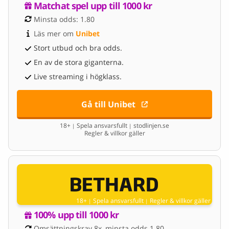
Matchat spel upp till 1000 kr
Minsta odds: 1.80
Läs mer om 
Unibet
Stort utbud och bra odds.
En av de stora giganterna.
Live streaming i högklass.
Gå till Unibet
18+
Spela ansvarsfullt
stodlinjen.se
|
|
Regler & villkor gäller
18+
Spela ansvarsfullt
Regler & villkor gäller
|
|
100% upp till 1000 kr
Omsättningskrav 8x, minsta odds 1.80