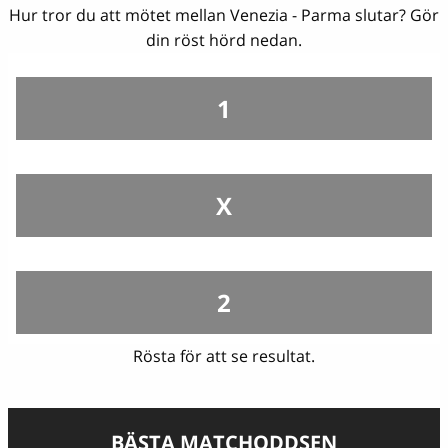
Hur tror du att mötet mellan Venezia - Parma slutar? Gör
din röst hörd nedan.
1
X
2
Rösta för att se resultat.
BÄSTA MATCHODDSEN