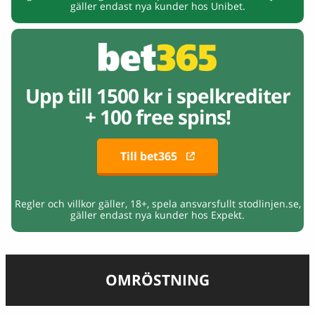
gäller endast nya kunder hos Unibet.
Upp till 1500 kr i spelkrediter
+ 100 free spins!
Till bet365
Regler och villkor gäller, 18+, spela ansvarsfullt stodlinjen.se,
gäller endast nya kunder hos Expekt.
OMRÖSTNING