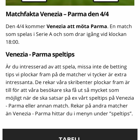
Matchfakta Venezia – Parma den 4/4
Den 4/4 kommer
Venezia att möta Parma
. En match
som spelas i Serie A och som drar igång vid klockan
18:00.
Venezia - Parma speltips
Är du intresserad av att spela, missa inte de betting
tips vi plockar fram på de matcher vi tycker är extra
intressanta. De rekar våra skribenter plockar fram är
till för att våra besökare ska få ut så mycket som
möjligt när de ska satsar på ex vårt speltips på Venezia
- Parma eller annan match. Rekar på andra matcher
än Venezia - Parma hittar du i menyn under ”speltips”.
TABELL