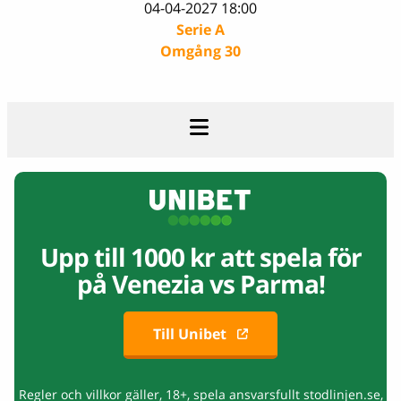
04-04-2027 18:00
Serie A
Omgång 30
Upp till 1000 kr att spela för
på
Venezia vs Parma!
Till Unibet
Regler och villkor gäller, 18+, spela ansvarsfullt stodlinjen.se,