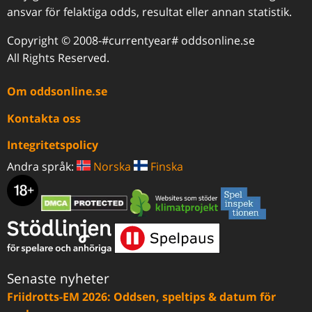
ansvar för felaktiga odds, resultat eller annan statistik.
Copyright © 2008-#currentyear# oddsonline.se
All Rights Reserved.
Om oddsonline.se
Kontakta oss
Integritetspolicy
Andra språk:
Norska
Finska
Senaste nyheter
Friidrotts-EM 2026: Oddsen, speltips & datum för