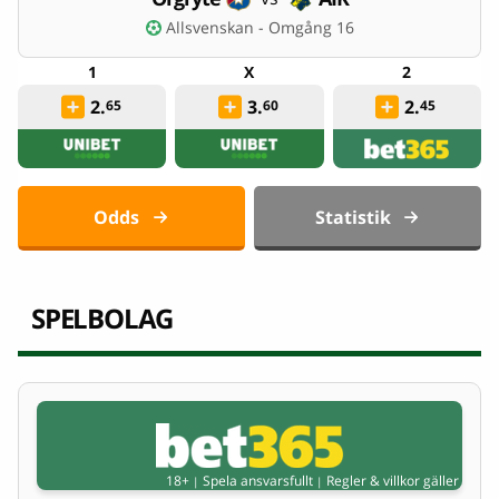
Allsvenskan - Omgång 16
2.
3.
2.
65
60
45
Odds
Statistik
SPELBOLAG
18+
Spela ansvarsfullt
Regler & villkor gäller
|
|