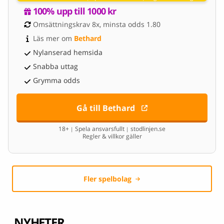
100% upp till 1000 kr
Omsättningskrav 8x, minsta odds 1.80
Läs mer om 
Bethard
Nylanserad hemsida
Snabba uttag
Grymma odds
Gå till Bethard
18+
Spela ansvarsfullt
stodlinjen.se
|
|
Regler & villkor gäller
Fler spelbolag
NYHETER