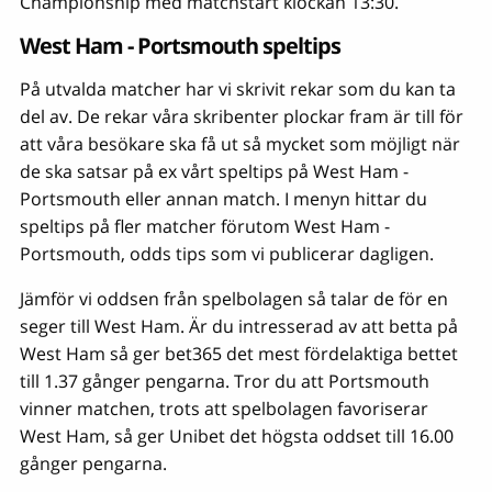
Championship med matchstart klockan 13:30.
West Ham - Portsmouth speltips
På utvalda matcher har vi skrivit rekar som du kan ta
del av. De rekar våra skribenter plockar fram är till för
att våra besökare ska få ut så mycket som möjligt när
de ska satsar på ex vårt speltips på West Ham -
Portsmouth eller annan match. I menyn hittar du
speltips på fler matcher förutom West Ham -
Portsmouth, odds tips som vi publicerar dagligen.
Jämför vi oddsen från spelbolagen så talar de för en
seger till West Ham. Är du intresserad av att betta på
West Ham så ger bet365 det mest fördelaktiga bettet
till 1.37 gånger pengarna. Tror du att Portsmouth
vinner matchen, trots att spelbolagen favoriserar
West Ham, så ger Unibet det högsta oddset till 16.00
gånger pengarna.