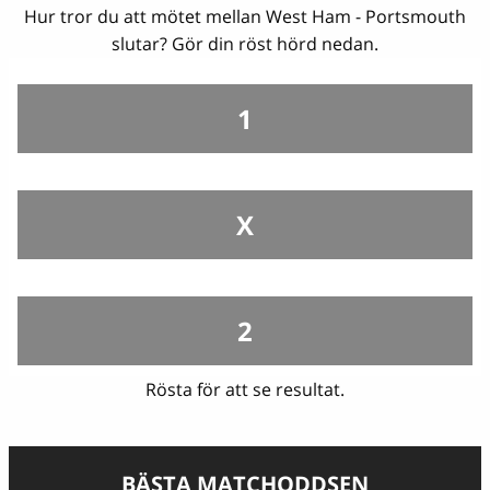
Hur tror du att mötet mellan West Ham - Portsmouth
slutar? Gör din röst hörd nedan.
1
X
2
Rösta för att se resultat.
BÄSTA MATCHODDSEN