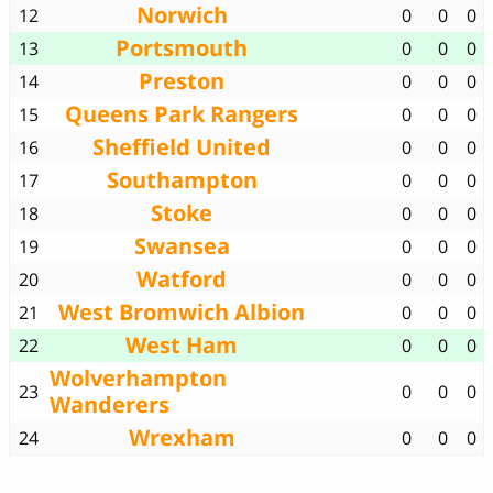
Norwich
12
0
0
0
Portsmouth
13
0
0
0
Preston
14
0
0
0
Queens Park Rangers
15
0
0
0
Sheffield United
16
0
0
0
Southampton
17
0
0
0
Stoke
18
0
0
0
Swansea
19
0
0
0
Watford
20
0
0
0
West Bromwich Albion
21
0
0
0
West Ham
22
0
0
0
Wolverhampton
23
0
0
0
Wanderers
Wrexham
24
0
0
0