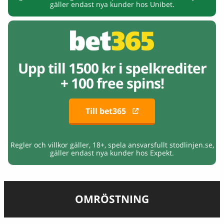
gäller endast nya kunder hos Unibet.
Upp till 1500 kr i spelkrediter
+ 100 free spins!
Till bet365
Regler och villkor gäller, 18+, spela ansvarsfullt stodlinjen.se,
gäller endast nya kunder hos Expekt.
OMRÖSTNING