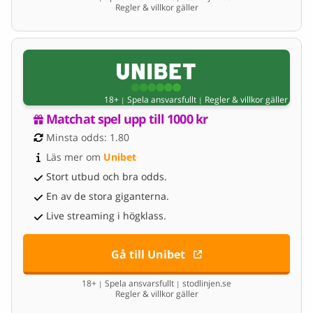
Regler & villkor gäller
18+
Spela ansvarsfullt
Regler & villkor gäller
|
|
Matchat spel upp till 1000 kr
Minsta odds: 1.80
Läs mer om 
Unibet
Stort utbud och bra odds.
En av de stora giganterna.
Live streaming i högklass.
Gå till Unibet
18+
Spela ansvarsfullt
stodlinjen.se
|
|
Regler & villkor gäller