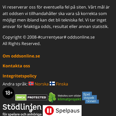
Vi reserverar oss för eventuella fel på siten. Vårt mål är
att oddsen vi tillhandahåller ska vara så korrekta som
möjligt men ibland kan det bli tekniska fel. Vi tar inget
ansvar för felaktiga odds, resultat eller annan statistik.
Copyright © 2008-#currentyear# oddsonline.se
All Rights Reserved.
Om oddsonline.se
Kontakta oss
Integritetspolicy
Andra språk:
Norska
Finska