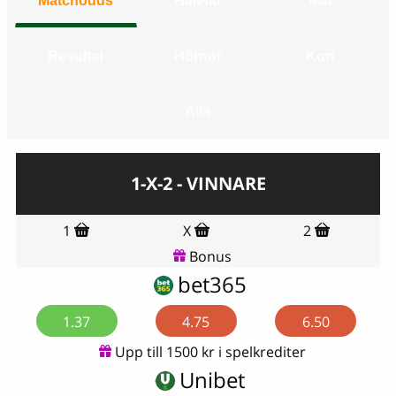
Matchodds
Halvtid
Mål
Resultat
Hörnor
Kort
Alla
1-X-2 - VINNARE
1
X
2
Bonus
bet365
1.37
4.75
6.50
Upp till 1500 kr i spelkrediter
Unibet