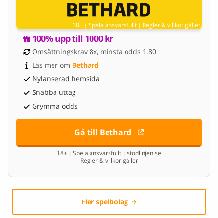
18+
Spela ansvarsfullt
Regler & villkor gäller
|
|
100% upp till 1000 kr
Omsättningskrav 8x, minsta odds 1.80
Läs mer om 
Bethard
Nylanserad hemsida
Snabba uttag
Grymma odds
Gå till Bethard
18+
Spela ansvarsfullt
stodlinjen.se
|
|
Regler & villkor gäller
Fler spelbolag