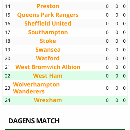
Preston
14
0
0
0
Queens Park Rangers
15
0
0
0
Sheffield United
16
0
0
0
Southampton
17
0
0
0
Stoke
18
0
0
0
Swansea
19
0
0
0
Watford
20
0
0
0
West Bromwich Albion
21
0
0
0
West Ham
22
0
0
0
Wolverhampton
23
0
0
0
Wanderers
Wrexham
24
0
0
0
DAGENS MATCH