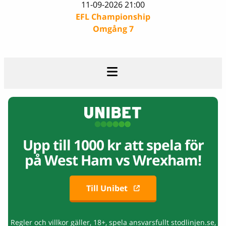
11-09-2026 21:00
EFL Championship
Omgång 7
Upp till 1000 kr att spela för
på
West Ham vs Wrexham!
Till Unibet
Regler och villkor gäller, 18+, spela ansvarsfullt stodlinjen.se,