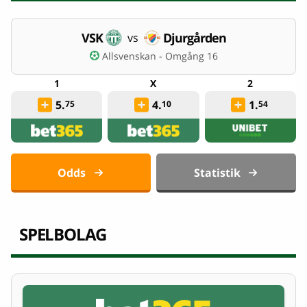
VSK
Djurgården
vs
Allsvenskan - Omgång 16
5.
4.
1.
75
10
54
Odds
Statistik
SPELBOLAG