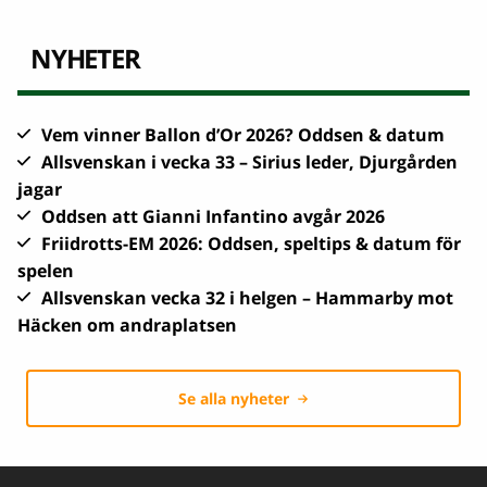
NYHETER
Vem vinner Ballon d’Or 2026? Oddsen & datum
Allsvenskan i vecka 33 – Sirius leder, Djurgården
jagar
Oddsen att Gianni Infantino avgår 2026
Friidrotts-EM 2026: Oddsen, speltips & datum för
spelen
Allsvenskan vecka 32 i helgen – Hammarby mot
Häcken om andraplatsen
Se alla nyheter