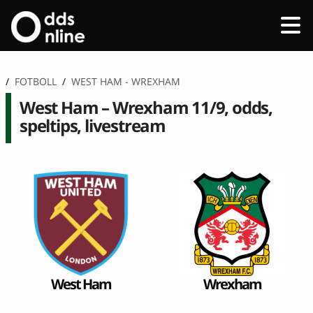
/
FOTBOLL
/
WEST HAM - WREXHAM
West Ham – Wrexham 11/9, odds,
speltips, livestream
West Ham
Wrexham