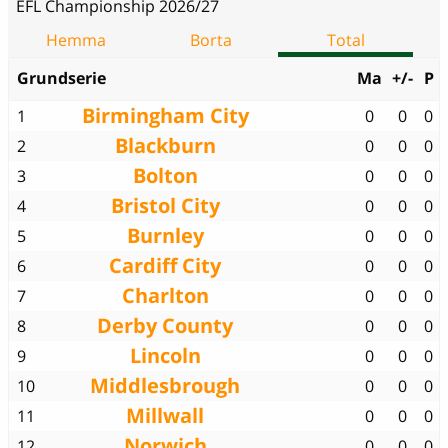
EFL Championship 2026/27
Hemma
Borta
Total
Grundserie
Ma
+/-
P
Birmingham City
1
0
0
0
Blackburn
2
0
0
0
Bolton
3
0
0
0
Bristol City
4
0
0
0
Burnley
5
0
0
0
Cardiff City
6
0
0
0
Charlton
7
0
0
0
Derby County
8
0
0
0
Lincoln
9
0
0
0
Middlesbrough
10
0
0
0
Millwall
11
0
0
0
Norwich
12
0
0
0