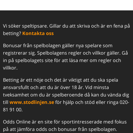
Vi söker speltipsare. Gillar du att skriva och är en fena på
betting?
Kontakta oss
Bonusar från spelbolagen gäller nya spelare som
registrerar sig. Spelbolagens regler och villkor gäller. Gå
in på spelbolagets site för att läsa mer om regler och
villkor.
Betting är ett nöje och det är viktigt att du ska spela
ansvarsfullt och att du är över 18 år. Vid minsta
tveksamhet om du är spelberoende då kan du vända dig
till
www.stodlinjen.se
för hjälp och stöd eller ringa 020-
81 91 00.
Odds Online är en site för sportintresserade med fokus
på att jämföra odds och bonusar från spelbolagen.