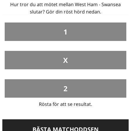
Hur tror du att mötet mellan West Ham - Swansea
slutar? Gör din röst hörd nedan.
1
X
2
Rösta för att se resultat.
BÄSTA MATCHODDSEN