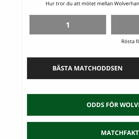
Hur tror du att mötet mellan Wolverham
1
Rösta fö
BÄSTA MATCHODDSEN
ODDS FÖR WOLV
MATCHFAKT