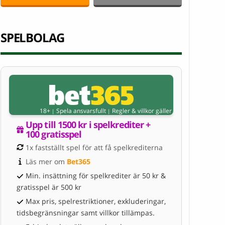
SPELBOLAG
18+
Spela ansvarsfullt
Regler & villkor gäller
|
|
Upp till 1500 kr i spelkrediter + 
100 gratisspel
1x fastställt spel för att få spelkrediterna
Läs mer om 
Bet365
Min. insättning för spelkrediter är 50 kr &
gratisspel är 500 kr
Max pris, spelrestriktioner, exkluderingar,
tidsbegränsningar samt villkor tillämpas.