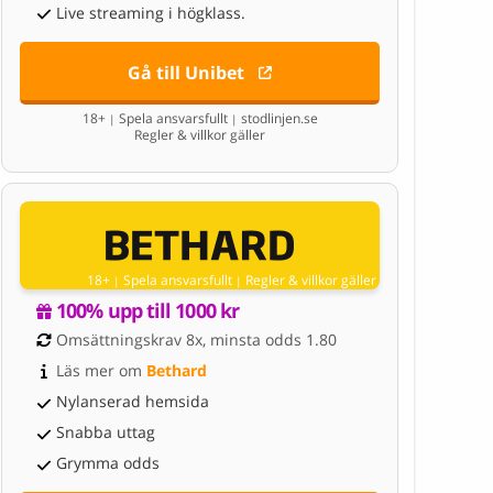
Live streaming i högklass.
Gå till Unibet
18+
Spela ansvarsfullt
stodlinjen.se
|
|
Regler & villkor gäller
18+
Spela ansvarsfullt
Regler & villkor gäller
|
|
100% upp till 1000 kr
Omsättningskrav 8x, minsta odds 1.80
Läs mer om 
Bethard
Nylanserad hemsida
Snabba uttag
Grymma odds