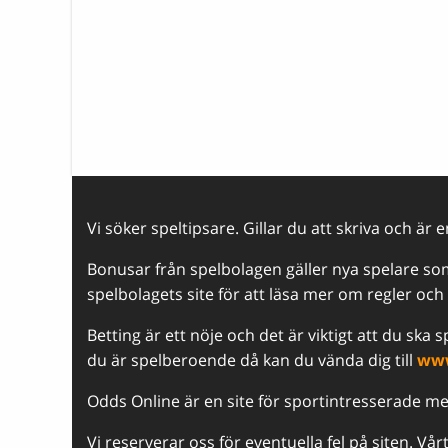
Vi söker speltipsare. Gillar du att skriva och är 
Bonusar från spelbolagen gäller nya spelare som 
spelbolagets site för att läsa mer om regler och v
Betting är ett nöje och det är viktigt att du ska
du är spelberoende då kan du vända dig till
www
Odds Online är en site för sportintresserade m
Vi reserverar oss för eventuella fel på siten. Vå