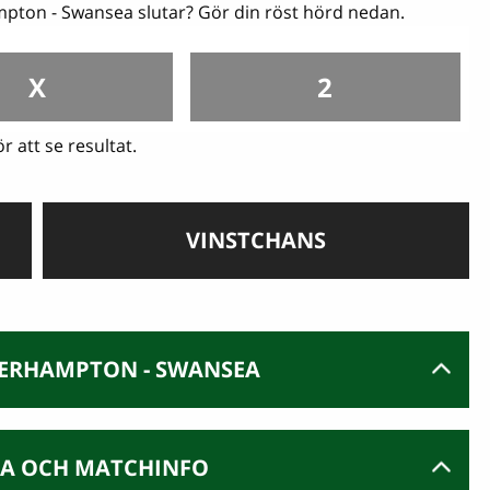
pton - Swansea slutar? Gör din röst hörd nedan.
X
2
r att se resultat.
VINSTCHANS
ERHAMPTON - SWANSEA
A OCH MATCHINFO