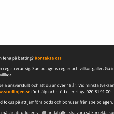
en fena på betting?
Kontakta oss
registrerar sig. Spelbolagens regler och villkor gäller. Gå i
illkor.
 spela ansvarsfullt och att du är över 18 år. Vid minsta tvek
.stodlinjen.se
för hjälp och stöd eller ringa 020-81 91 00.
ed fokus på att jämföra odds och bonusar från spelbolagen.
rt mål är att oddsen vi tillhandahåller ska vara så korrekta s