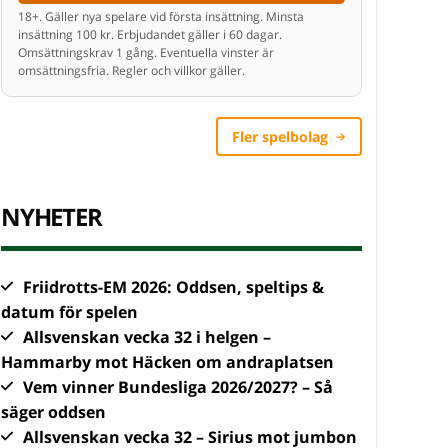
18+. Gäller nya spelare vid första insättning. Minsta
insättning 100 kr. Erbjudandet gäller i 60 dagar.
Omsättningskrav 1 gång. Eventuella vinster är
omsättningsfria. Regler och villkor gäller.
Fler spelbolag
NYHETER
Friidrotts-EM 2026: Oddsen, speltips &
datum för spelen
Allsvenskan vecka 32 i helgen –
Hammarby mot Häcken om andraplatsen
Vem vinner Bundesliga 2026/2027? – Så
säger oddsen
Allsvenskan vecka 32 – Sirius mot jumbon