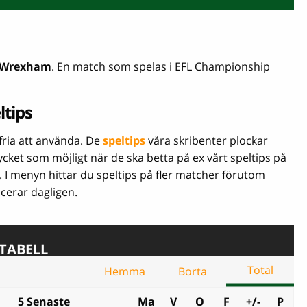
 Wrexham
. En match som spelas i EFL Championship
tips
fria att använda. De
speltips
våra skribenter plockar
mycket som möjligt när de ska betta på ex vårt speltips på
 menyn hittar du speltips på fler matcher förutom
cerar dagligen.
TABELL
Total
Hemma
Borta
5 Senaste
Ma
V
O
F
+/-
P