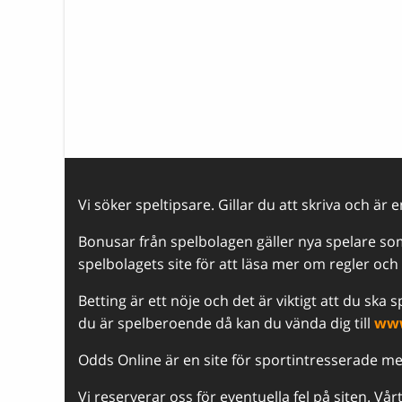
Vi söker speltipsare. Gillar du att skriva och är 
Bonusar från spelbolagen gäller nya spelare som 
spelbolagets site för att läsa mer om regler och v
Betting är ett nöje och det är viktigt att du ska
du är spelberoende då kan du vända dig till
www
Odds Online är en site för sportintresserade m
Vi reserverar oss för eventuella fel på siten. Vå