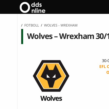
/
FOTBOLL
/
WOLVES - WREXHAM
Wolves – Wrexham 30/1,
30-
EFL 
O
Wolves