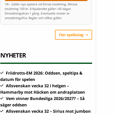
18+. Gäller nya spelare vid första insättning. Minsta
insättning 100 kr. Erbjudandet gäller i 60 dagar.
Omsättningskrav 1 gång. Eventuella vinster är
omsättningsfria. Regler och villkor gäller.
Fler spelbolag
NYHETER
Friidrotts-EM 2026: Oddsen, speltips &
datum för spelen
Allsvenskan vecka 32 i helgen –
Hammarby mot Häcken om andraplatsen
Vem vinner Bundesliga 2026/2027? – Så
säger oddsen
Allsvenskan vecka 32 – Sirius mot jumbon