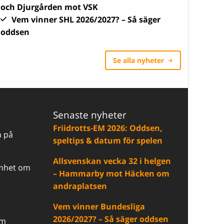
och Djurgården mot VSK
Vem vinner SHL 2026/2027? – Så säger
oddsen
Se alla nyheter
Senaste nyheter
Friidrotts-EM 2026: Oddsen,
n på
speltips & datum för spelen
Allsvenskan vecka 32 i helgen
samhet om
– Hammarby mot Häcken om
andraplatsen
Vem vinner Bundesliga
2026/2027? – Så säger oddsen
om