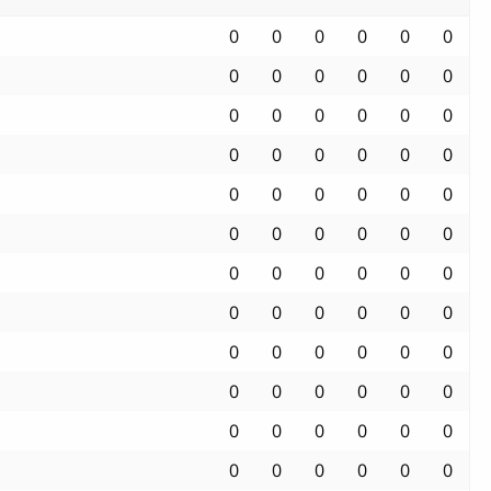
0
0
0
0
0
0
0
0
0
0
0
0
0
0
0
0
0
0
0
0
0
0
0
0
0
0
0
0
0
0
0
0
0
0
0
0
0
0
0
0
0
0
0
0
0
0
0
0
0
0
0
0
0
0
0
0
0
0
0
0
0
0
0
0
0
0
0
0
0
0
0
0