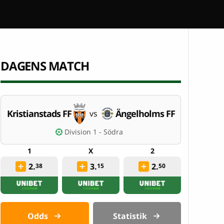
DAGENS MATCH
Kristianstads FF
Ängelholms FF
vs
Division 1 - Södra
2.
3.
2.
38
15
50
Odds
Statistik