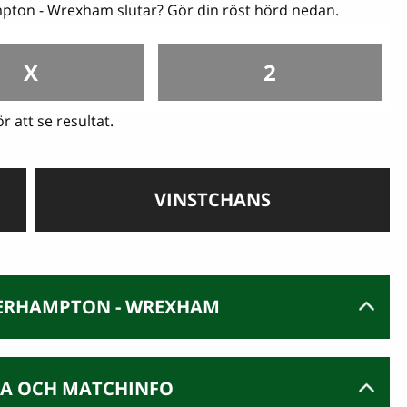
pton - Wrexham slutar? Gör din röst hörd nedan.
X
2
r att se resultat.
VINSTCHANS
ERHAMPTON - WREXHAM
A OCH MATCHINFO