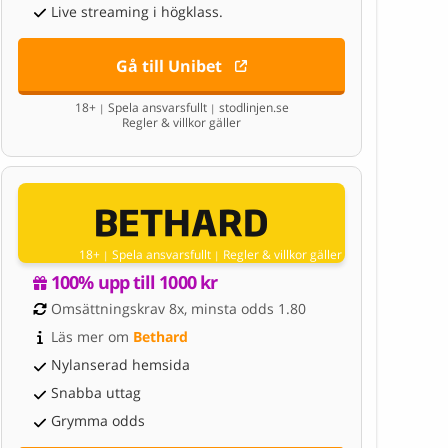
Live streaming i högklass.
Gå till Unibet
18+
Spela ansvarsfullt
stodlinjen.se
|
|
Regler & villkor gäller
18+
Spela ansvarsfullt
Regler & villkor gäller
|
|
100% upp till 1000 kr
Omsättningskrav 8x, minsta odds 1.80
Läs mer om 
Bethard
Nylanserad hemsida
Snabba uttag
Grymma odds