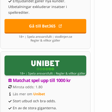
Erbjudandet gäller nya kunder.
Utbetalningar exkluderar insatser i
spelkrediter.
Gå till Bet365
18+
Spela ansvarsfullt
stodlinjen.se
|
|
Regler & villkor gäller
18+
Spela ansvarsfullt
Regler & villkor gäller
|
|
Matchat spel upp till 1000 kr
Minsta odds: 1.80
Läs mer om 
Unibet
Stort utbud och bra odds.
En av de stora giganterna.