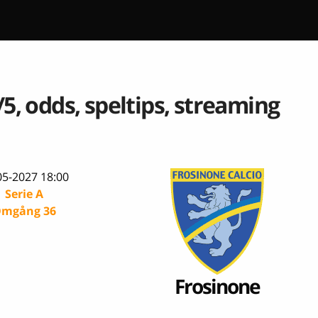
5, odds, speltips, streaming
05-2027 18:00
Serie A
mgång 36
Frosinone