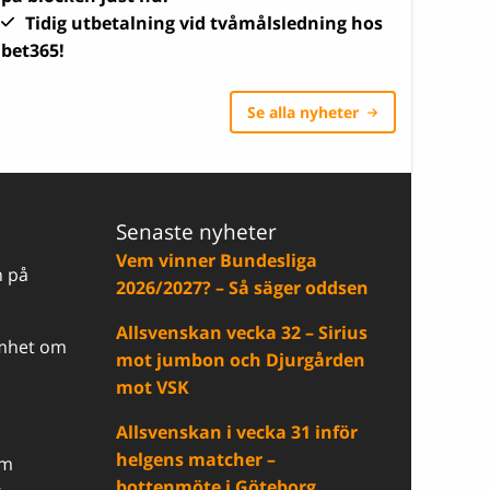
Tidig utbetalning vid tvåmålsledning hos
bet365!
Se alla nyheter
Senaste nyheter
Vem vinner Bundesliga
n på
2026/2027? – Så säger oddsen
Allsvenskan vecka 32 – Sirius
samhet om
mot jumbon och Djurgården
mot VSK
Allsvenskan i vecka 31 inför
helgens matcher –
om
bottenmöte i Göteborg