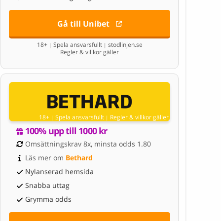
Gå till Unibet
18+
Spela ansvarsfullt
stodlinjen.se
|
|
Regler & villkor gäller
18+
Spela ansvarsfullt
Regler & villkor gäller
|
|
100% upp till 1000 kr
Omsättningskrav 8x, minsta odds 1.80
Läs mer om 
Bethard
Nylanserad hemsida
Snabba uttag
Grymma odds