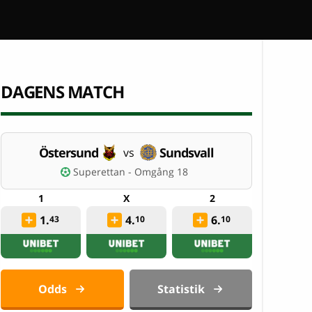
DAGENS MATCH
Östersund
Sundsvall
vs
Superettan - Omgång 18
1.
4.
6.
43
10
10
Odds
Statistik