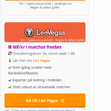
18+
Spela ansvarsfullt
stodlinjen.se
|
|
Regler & villkor gäller
18+
Spela ansvarsfullt
Regler & villkor gäller
|
|
600 kr i matchat freebet
Omsättningskrav: 6x, minst odds 1.80
Läs mer om 
Leo Vegas
Kom igång snabbt med
Bankidentifikation.
Experter på betting i mobilen.
Stort utbud av streamade matcher.
Gå till Leo Vegas
18+. Gäller nya spelare vid första insättning. Minsta