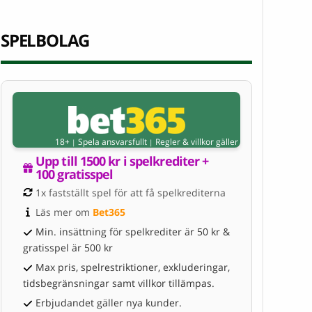
SPELBOLAG
18+
Spela ansvarsfullt
Regler & villkor gäller
|
|
Upp till 1500 kr i spelkrediter + 
100 gratisspel
1x fastställt spel för att få spelkrediterna
Läs mer om 
Bet365
Min. insättning för spelkrediter är 50 kr &
gratisspel är 500 kr
Max pris, spelrestriktioner, exkluderingar,
tidsbegränsningar samt villkor tillämpas.
Erbjudandet gäller nya kunder.