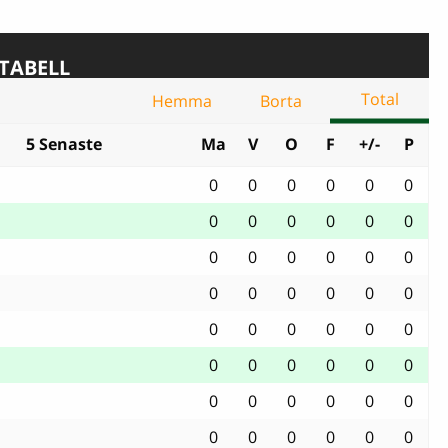
TABELL
Total
Hemma
Borta
5 Senaste
Ma
V
O
F
+/-
P
0
0
0
0
0
0
0
0
0
0
0
0
0
0
0
0
0
0
0
0
0
0
0
0
0
0
0
0
0
0
0
0
0
0
0
0
0
0
0
0
0
0
0
0
0
0
0
0