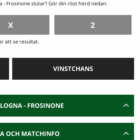
 - Frosinone slutar? Gör din röst hörd nedan.
X
2
r att se resultat.
VINSTCHANS
LOGNA - FROSINONE
A OCH MATCHINFO