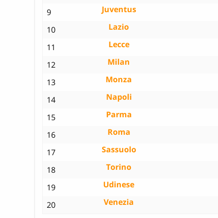
Juventus
9
Lazio
10
Lecce
11
Milan
12
Monza
13
Napoli
14
Parma
15
Roma
16
Sassuolo
17
Torino
18
Udinese
19
Venezia
20