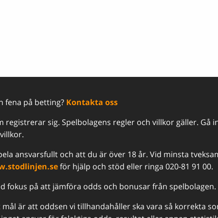
en fena på betting?
Kontakta oss
registrerar sig. Spelbolagens regler och villkor gäller. Gå i
illkor.
 spela ansvarsfullt och att du är över 18 år. Vid minsta tvek
.stodlinjen.se
för hjälp och stöd eller ringa 020-81 91 00.
ed fokus på att jämföra odds och bonusar från spelbolagen.
rt mål är att oddsen vi tillhandahåller ska vara så korrekta s