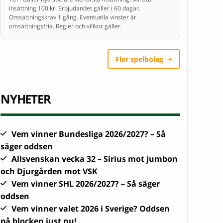
insättning 100 kr. Erbjudandet gäller i 60 dagar.
Omsättningskrav 1 gång. Eventuella vinster är
omsättningsfria. Regler och villkor gäller.
Fler spelbolag
NYHETER
Vem vinner Bundesliga 2026/2027? – Så
säger oddsen
Allsvenskan vecka 32 – Sirius mot jumbon
och Djurgården mot VSK
Vem vinner SHL 2026/2027? – Så säger
oddsen
Vem vinner valet 2026 i Sverige? Oddsen
på blocken just nu!