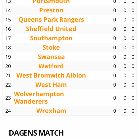
Portsmouth
13
0
0
0
Preston
14
0
0
0
Queens Park Rangers
15
0
0
0
Sheffield United
16
0
0
0
Southampton
17
0
0
0
Stoke
18
0
0
0
Swansea
19
0
0
0
Watford
20
0
0
0
West Bromwich Albion
21
0
0
0
West Ham
22
0
0
0
Wolverhampton
23
0
0
0
Wanderers
Wrexham
24
0
0
0
DAGENS MATCH