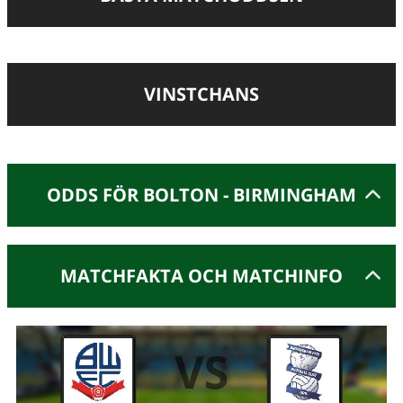
VINSTCHANS
ODDS FÖR BOLTON - BIRMINGHAM
MATCHFAKTA OCH MATCHINFO