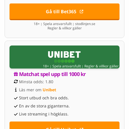
Gå till Bet365
18+
Spela ansvarsfullt
stodlinjen.se
|
|
Regler & villkor gäller
18+
Spela ansvarsfullt
Regler & villkor gäller
|
|
Matchat spel upp till 1000 kr
Minsta odds: 1.80
Läs mer om 
Unibet
Stort utbud och bra odds.
En av de stora giganterna.
Live streaming i högklass.