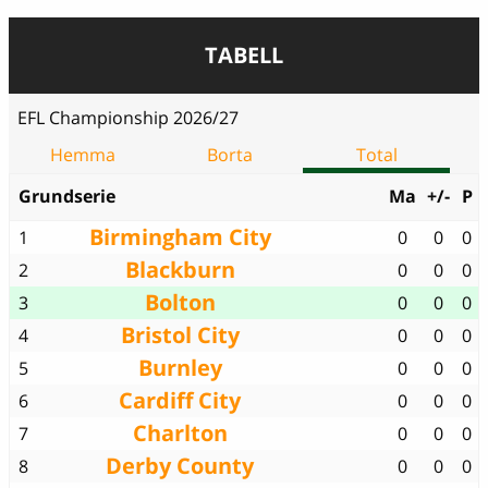
TABELL
EFL Championship 2026/27
Hemma
Borta
Total
Grundserie
Ma
+/-
P
Birmingham City
1
0
0
0
Blackburn
2
0
0
0
Bolton
3
0
0
0
Bristol City
4
0
0
0
Burnley
5
0
0
0
Cardiff City
6
0
0
0
Charlton
7
0
0
0
Derby County
8
0
0
0