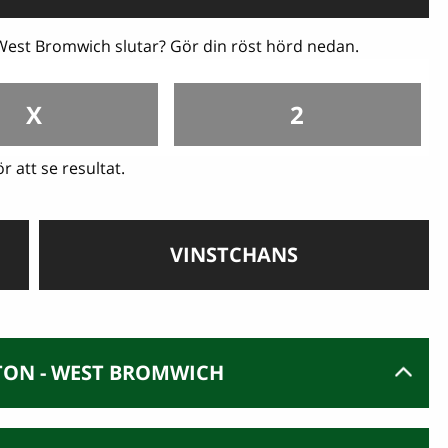
 West Bromwich slutar? Gör din röst hörd nedan.
X
2
r att se resultat.
VINSTCHANS
TON - WEST BROMWICH