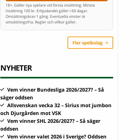
18+. Gäller nya spelare vid första insättning. Minsta
insättning 100 kr. Erbjudandet gäller i 60 dagar.
Omsättningskrav 1 gång. Eventuella vinster är
omsättningsfria. Regler och villkor gäller.
Fler spelbolag
NYHETER
Vem vinner Bundesliga 2026/2027? – Så
säger oddsen
Allsvenskan vecka 32 – Sirius mot jumbon
och Djurgården mot VSK
Vem vinner SHL 2026/2027? – Så säger
oddsen
Vem vinner valet 2026 i Sverige? Oddsen