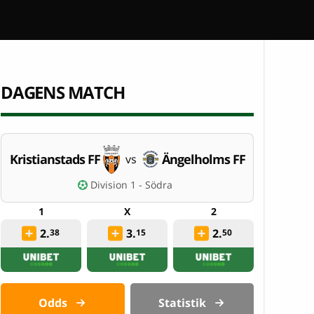
DAGENS MATCH
Kristianstads FF
Ängelholms FF
vs
Division 1 - Södra
2.
3.
2.
38
15
50
Odds
Statistik