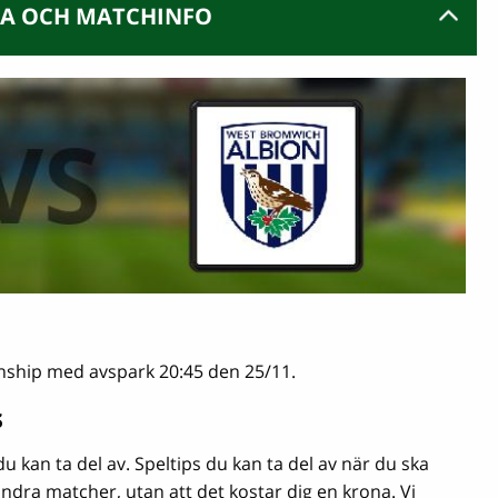
A OCH MATCHINFO
ship med avspark 20:45 den 25/11.
s
u kan ta del av. Speltips du kan ta del av när du ska
andra matcher, utan att det kostar dig en krona. Vi