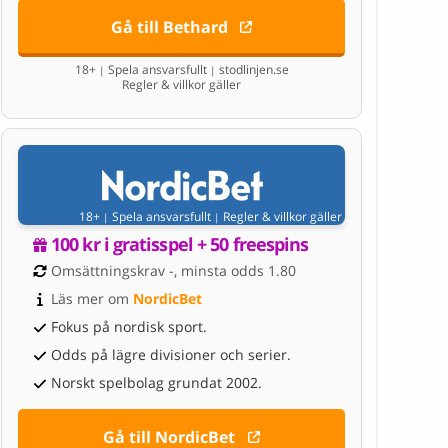
Gå till Bethard
18+
Spela ansvarsfullt
stodlinjen.se
|
|
Regler & villkor gäller
18+
Spela ansvarsfullt
Regler & villkor gäller
|
|
100 kr i gratisspel + 50 freespins
Omsättningskrav -, minsta odds 1.80
Läs mer om 
NordicBet
Fokus på nordisk sport.
Odds på lägre divisioner och serier.
Norskt spelbolag grundat 2002.
Gå till NordicBet