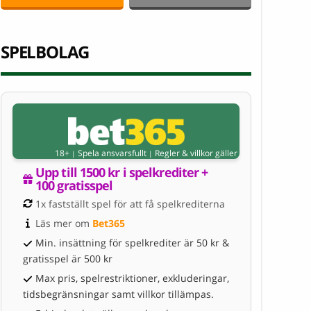
SPELBOLAG
18+
Spela ansvarsfullt
Regler & villkor gäller
|
|
Upp till 1500 kr i spelkrediter + 
100 gratisspel
1x fastställt spel för att få spelkrediterna
Läs mer om 
Bet365
Min. insättning för spelkrediter är 50 kr &
gratisspel är 500 kr
Max pris, spelrestriktioner, exkluderingar,
tidsbegränsningar samt villkor tillämpas.