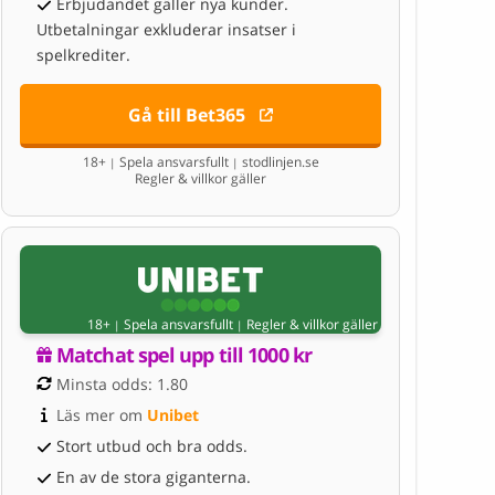
Erbjudandet gäller nya kunder.
Utbetalningar exkluderar insatser i
spelkrediter.
Gå till Bet365
18+
Spela ansvarsfullt
stodlinjen.se
|
|
Regler & villkor gäller
18+
Spela ansvarsfullt
Regler & villkor gäller
|
|
Matchat spel upp till 1000 kr
Minsta odds: 1.80
Läs mer om 
Unibet
Stort utbud och bra odds.
En av de stora giganterna.