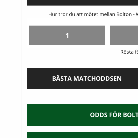
Hur tror du att mötet mellan Bolton -
1
Rösta fö
BÄSTA MATCHODDSEN
ODDS FÖR BOL