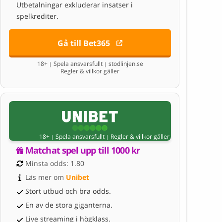
Utbetalningar exkluderar insatser i
spelkrediter.
Gå till Bet365
18+
Spela ansvarsfullt
stodlinjen.se
|
|
Regler & villkor gäller
18+
Spela ansvarsfullt
Regler & villkor gäller
|
|
Matchat spel upp till 1000 kr
Minsta odds: 1.80
Läs mer om 
Unibet
Stort utbud och bra odds.
En av de stora giganterna.
Live streaming i högklass.