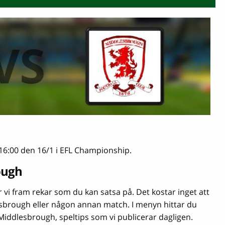
16:00 den 16/1 i EFL Championship.
rough
r vi fram rekar som du kan satsa på. Det kostar inget att
dlesbrough eller någon annan match. I menyn hittar du
 Middlesbrough, speltips som vi publicerar dagligen.