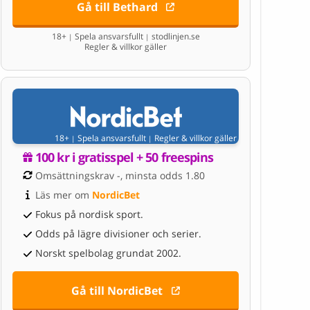
Gå till Bethard
18+
Spela ansvarsfullt
stodlinjen.se
|
|
Regler & villkor gäller
18+
Spela ansvarsfullt
Regler & villkor gäller
|
|
100 kr i gratisspel + 50 freespins
Omsättningskrav -, minsta odds 1.80
Läs mer om 
NordicBet
Fokus på nordisk sport.
Odds på lägre divisioner och serier.
Norskt spelbolag grundat 2002.
Gå till NordicBet