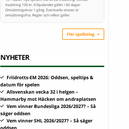
insättning 100 kr. Erbjudandet gäller i 60 dagar.
Omsättningskrav 1 gång. Eventuella vinster är
omsättningsfria. Regler och villkor gäller.
Fler spelbolag
NYHETER
Friidrotts-EM 2026: Oddsen, speltips &
datum för spelen
Allsvenskan vecka 32 i helgen –
Hammarby mot Häcken om andraplatsen
Vem vinner Bundesliga 2026/2027? – Så
säger oddsen
Vem vinner SHL 2026/2027? – Så säger
oddsen