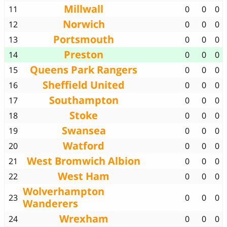
Millwall
11
0
0
0
Norwich
12
0
0
0
Portsmouth
13
0
0
0
Preston
14
0
0
0
Queens Park Rangers
15
0
0
0
Sheffield United
16
0
0
0
Southampton
17
0
0
0
Stoke
18
0
0
0
Swansea
19
0
0
0
Watford
20
0
0
0
West Bromwich Albion
21
0
0
0
West Ham
22
0
0
0
Wolverhampton
23
0
0
0
Wanderers
Wrexham
24
0
0
0