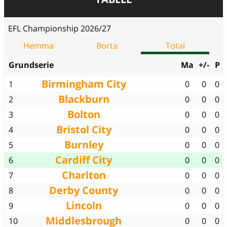
EFL Championship 2026/27
Hemma
Borta
Total
Grundserie
Ma
+/-
P
Birmingham City
1
0
0
0
Blackburn
2
0
0
0
Bolton
3
0
0
0
Bristol City
4
0
0
0
Burnley
5
0
0
0
Cardiff City
6
0
0
0
Charlton
7
0
0
0
Derby County
8
0
0
0
Lincoln
9
0
0
0
Middlesbrough
10
0
0
0