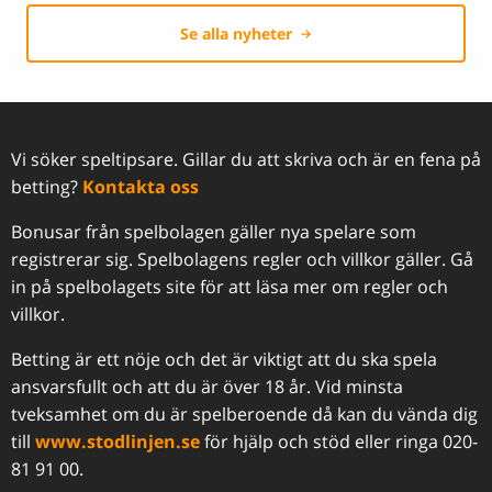
Se alla nyheter
Vi söker speltipsare. Gillar du att skriva och är en fena på
betting?
Kontakta oss
Bonusar från spelbolagen gäller nya spelare som
registrerar sig. Spelbolagens regler och villkor gäller. Gå
in på spelbolagets site för att läsa mer om regler och
villkor.
Betting är ett nöje och det är viktigt att du ska spela
ansvarsfullt och att du är över 18 år. Vid minsta
tveksamhet om du är spelberoende då kan du vända dig
till
www.stodlinjen.se
för hjälp och stöd eller ringa 020-
81 91 00.