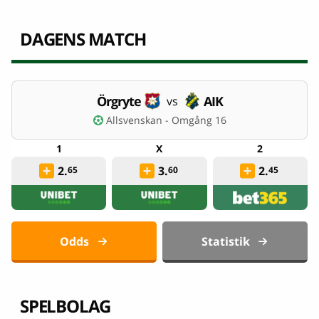
DAGENS MATCH
Örgryte
AIK
vs
Allsvenskan - Omgång 16
2.
3.
2.
65
60
45
Odds
Statistik
SPELBOLAG