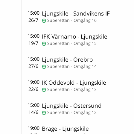
Ljungskile
-
Sandvikens IF
15:00
26/7
Superettan - Omgång 16
IFK Värnamo
-
Ljungskile
15:00
19/7
Superettan - Omgång 15
Ljungskile
-
Örebro
15:00
27/6
Superettan - Omgång 14
IK Oddevold
-
Ljungskile
19:00
22/6
Superettan - Omgång 13
Ljungskile
-
Östersund
15:00
14/6
Superettan - Omgång 12
Brage
-
Ljungskile
19:00