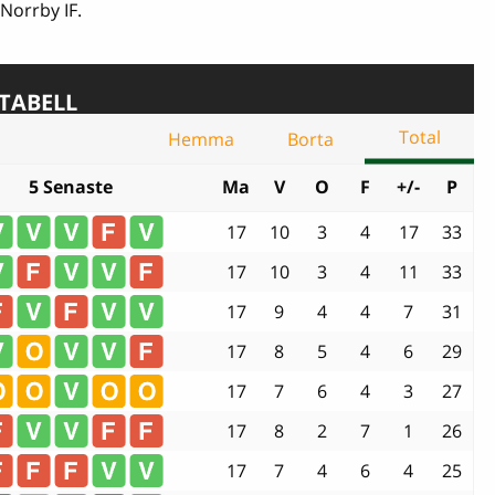
Norrby IF.
TABELL
Total
Hemma
Borta
5 Senaste
Ma
V
O
F
+/-
P
17
10
3
4
17
33
17
10
3
4
11
33
17
9
4
4
7
31
17
8
5
4
6
29
17
7
6
4
3
27
17
8
2
7
1
26
17
7
4
6
4
25