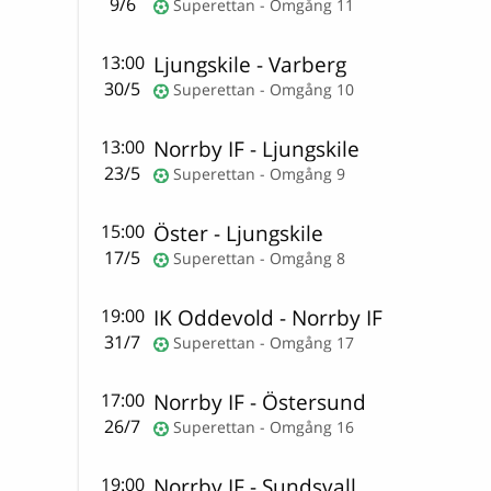
9/6
Superettan - Omgång 11
Ljungskile
-
Varberg
13:00
30/5
Superettan - Omgång 10
Norrby IF
-
Ljungskile
13:00
23/5
Superettan - Omgång 9
Öster
-
Ljungskile
15:00
17/5
Superettan - Omgång 8
IK Oddevold
-
Norrby IF
19:00
31/7
Superettan - Omgång 17
Norrby IF
-
Östersund
17:00
26/7
Superettan - Omgång 16
Norrby IF
-
Sundsvall
19:00