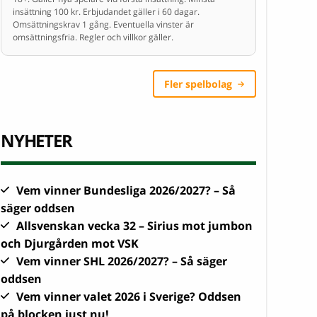
insättning 100 kr. Erbjudandet gäller i 60 dagar.
Omsättningskrav 1 gång. Eventuella vinster är
omsättningsfria. Regler och villkor gäller.
Fler spelbolag
NYHETER
Vem vinner Bundesliga 2026/2027? – Så
säger oddsen
Allsvenskan vecka 32 – Sirius mot jumbon
och Djurgården mot VSK
Vem vinner SHL 2026/2027? – Så säger
oddsen
Vem vinner valet 2026 i Sverige? Oddsen
på blocken just nu!