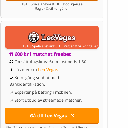
18+
Spela ansvarsfullt
stodlinjen.se
|
|
Regler & villkor gäller
18+
Spela ansvarsfullt
Regler & villkor gäller
|
|
600 kr i matchat freebet
Omsättningskrav: 6x, minst odds 1.80
Läs mer om 
Leo Vegas
Kom igång snabbt med
Bankidentifikation.
Experter på betting i mobilen.
Stort utbud av streamade matcher.
Gå till Leo Vegas
18+. Gäller nya spelare vid första insättning. Minsta