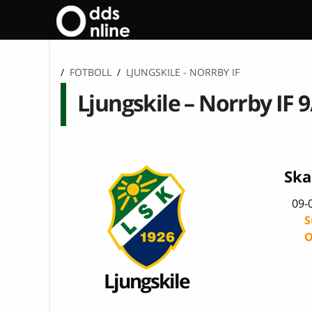
/
FOTBOLL
/
LJUNGSKILE - NORRBY IF
Ljungskile – Norrby IF 9
Ska
09-
S
O
Ljungskile