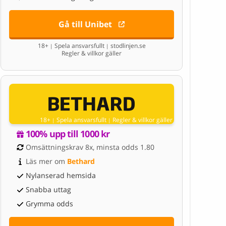
Gå till Unibet
18+
Spela ansvarsfullt
stodlinjen.se
|
|
Regler & villkor gäller
18+
Spela ansvarsfullt
Regler & villkor gäller
|
|
100% upp till 1000 kr
Omsättningskrav 8x, minsta odds 1.80
Läs mer om 
Bethard
Nylanserad hemsida
Snabba uttag
Grymma odds