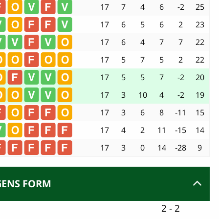
17
7
4
6
-2
25
17
6
5
6
2
23
17
6
4
7
7
22
17
5
7
5
2
22
17
5
5
7
-2
20
17
3
10
4
-2
19
17
3
6
8
-11
15
17
4
2
11
-15
14
17
3
0
14
-28
9
GENS FORM
2 - 2