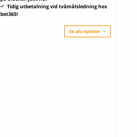
Tidig utbetalning vid tvåmålsledning hos
bet365!
Se alla nyheter