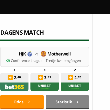
DAGENS MATCH
HJK
Motherwell
vs
Conference League - Tredje kvalomgången
2.
3.
2.
40
45
70
Odds
Statistik