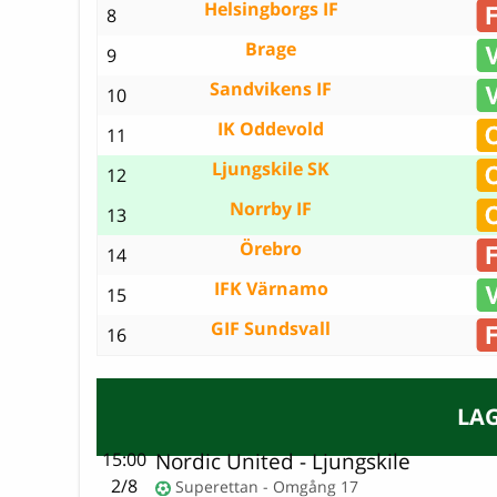
Helsingborgs IF
8
Brage
9
Sandvikens IF
10
IK Oddevold
11
Ljungskile SK
12
Norrby IF
13
Örebro
14
IFK Värnamo
15
GIF Sundsvall
16
LA
Nordic United
-
Ljungskile
15:00
2/8
Superettan - Omgång 17