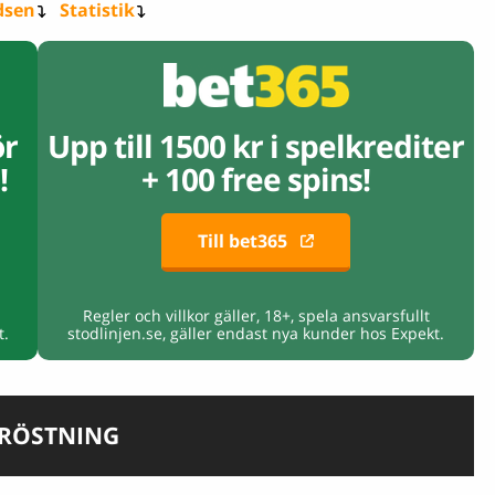
dsen
Statistik
ör
Upp till 1500 kr i spelkrediter
!
+ 100 free spins!
Till bet365
Regler och villkor gäller, 18+, spela ansvarsfullt
t.
stodlinjen.se, gäller endast nya kunder hos Expekt.
RÖSTNING