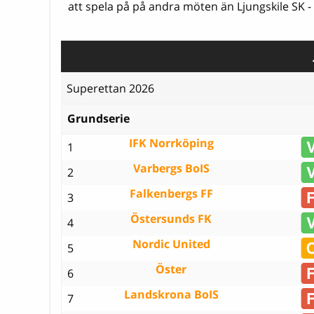
att spela på på andra möten än Ljungskile SK - 
Superettan 2026
Grundserie
IFK Norrköping
1
Varbergs BoIS
2
Falkenbergs FF
3
Östersunds FK
4
Nordic United
5
Öster
6
Landskrona BoIS
7