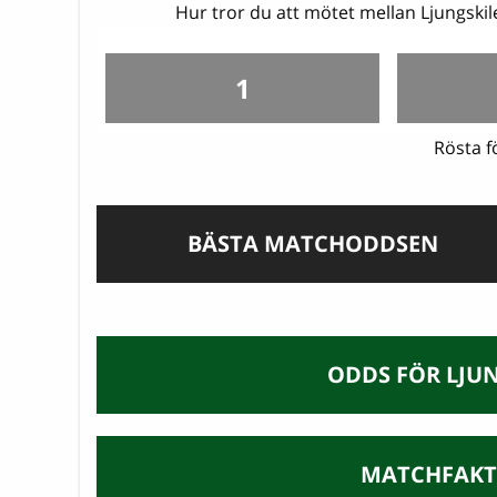
Hur tror du att mötet mellan Ljungskil
1
Rösta fö
BÄSTA MATCHODDSEN
ODDS FÖR LJUN
MATCHFAKT