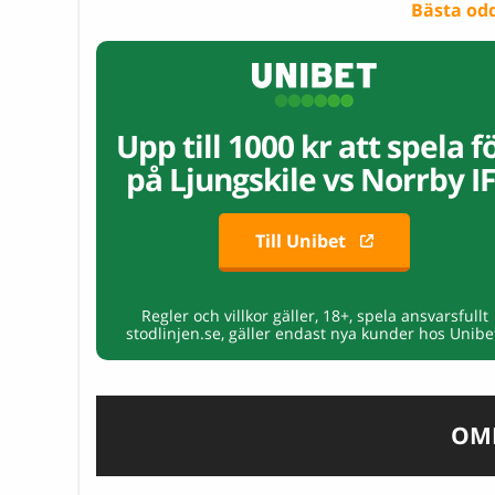
Bästa od
Upp till 1000 kr att spela f
på
Ljungskile vs Norrby IF
Till Unibet
Regler och villkor gäller, 18+, spela ansvarsfullt
stodlinjen.se, gäller endast nya kunder hos Unibe
OM