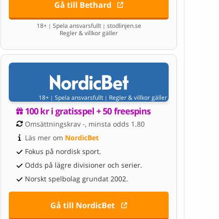
Gå till Bethard
18+
Spela ansvarsfullt
stodlinjen.se
|
|
Regler & villkor gäller
18+
Spela ansvarsfullt
Regler & villkor gäller
|
|
100 kr i gratisspel + 50 freespins
Omsättningskrav -, minsta odds 1.80
Läs mer om 
NordicBet
Fokus på nordisk sport.
Odds på lägre divisioner och serier.
Norskt spelbolag grundat 2002.
Gå till NordicBet