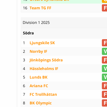
16
Team TG FF
Division 1 2025
Södra
1
Ljungskile SK
2
Norrby IF
3
Jönköpings Södra
4
Hässleholms IF
5
Lunds BK
6
Ariana FC
7
FC Trollhättan
8
BK Olympic