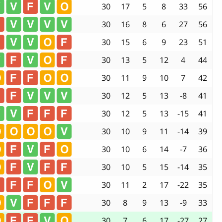
30
17
5
8
33
56
30
16
8
6
27
56
30
15
6
9
23
51
30
13
5
12
4
44
30
11
9
10
7
42
30
12
5
13
-8
41
30
12
5
13
-15
41
30
10
9
11
-14
39
30
10
6
14
-7
36
30
10
5
15
-14
35
30
11
2
17
-22
35
30
8
9
13
-9
33
30
7
6
17
-27
27