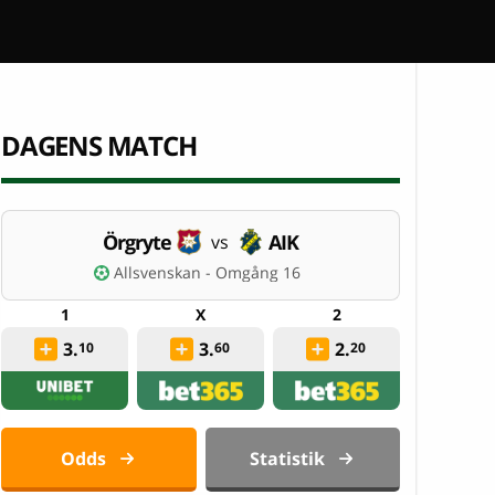
DAGENS MATCH
Örgryte
AIK
vs
Allsvenskan - Omgång 16
3.
3.
2.
10
60
20
Odds
Statistik