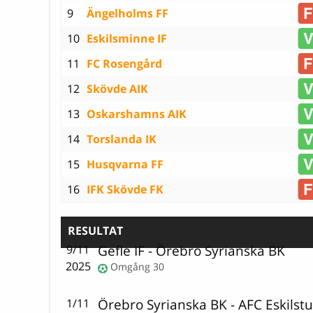
9
Ängelholms FF
10
Eskilsminne IF
11
FC Rosengård
12
Skövde AIK
13
Oskarshamns AIK
14
Torslanda IK
15
Husqvarna FF
16
IFK Skövde FK
RESULTAT
Gefle IF
-
Örebro Syrianska BK
9/11
2025
Omgång 30
Örebro Syrianska BK
-
AFC Eskilst
1/11