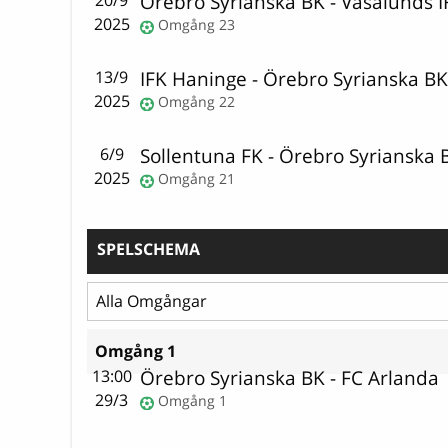
Örebro Syrianska BK
-
Vasalunds I
20/9
2025
Omgång 23
IFK Haninge
-
Örebro Syrianska B
13/9
2025
Omgång 22
Sollentuna FK
-
Örebro Syrianska 
6/9
2025
Omgång 21
SPELSCHEMA
Omgång 1
Örebro Syrianska BK
-
FC Arlanda
13:00
29/3
Omgång 1