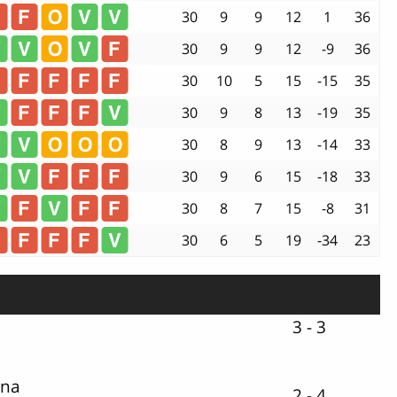
30
9
9
12
1
36
30
9
9
12
-9
36
30
10
5
15
-15
35
30
9
8
13
-19
35
30
8
9
13
-14
33
30
9
6
15
-18
33
30
8
7
15
-8
31
30
6
5
19
-34
23
3 - 3
una
2 - 4