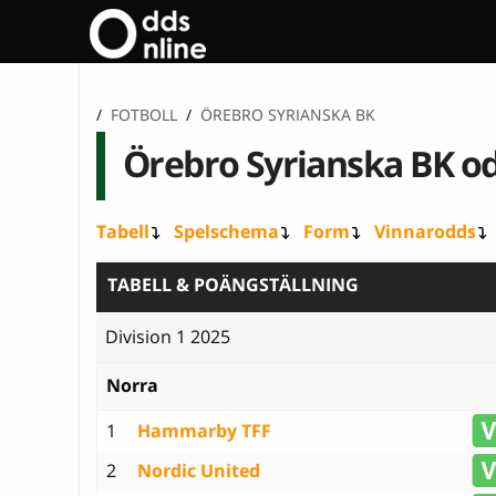
/
FOTBOLL
/
ÖREBRO SYRIANSKA BK
Örebro Syrianska BK o
Tabell
Spelschema
Form
Vinnarodds
TABELL & POÄNGSTÄLLNING
Division 1 2025
Norra
1
Hammarby TFF
2
Nordic United