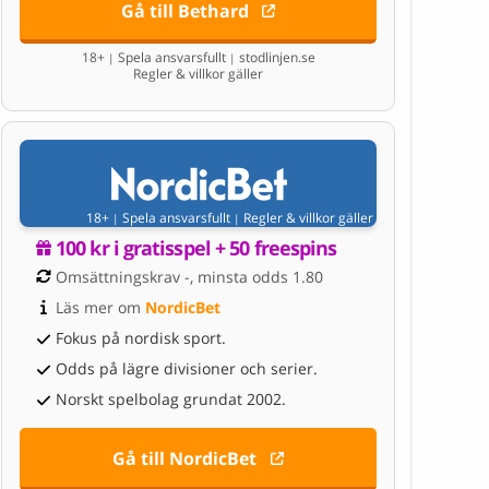
Gå till Bethard
18+
Spela ansvarsfullt
stodlinjen.se
|
|
Regler & villkor gäller
18+
Spela ansvarsfullt
Regler & villkor gäller
|
|
100 kr i gratisspel + 50 freespins
Omsättningskrav -, minsta odds 1.80
Läs mer om 
NordicBet
Fokus på nordisk sport.
Odds på lägre divisioner och serier.
Norskt spelbolag grundat 2002.
Gå till NordicBet