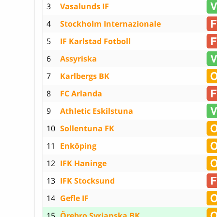
3
Vasalunds IF
4
Stockholm Internazionale
5
IF Karlstad Fotboll
6
Assyriska
7
Karlbergs BK
8
FC Arlanda
9
Athletic Eskilstuna
10
Sollentuna FK
11
Enköping
12
IFK Haninge
13
IFK Stocksund
14
Gefle IF
15
Örebro Syrianska BK