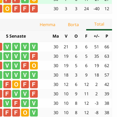
30
3
3
24
-40
12
Total
Hemma
Borta
5 Senaste
Ma
V
O
F
+/-
P
30
21
3
6
51
66
30
19
6
5
35
63
30
19
5
6
19
62
30
18
3
9
18
57
30
12
6
12
2
42
30
10
9
11
2
39
30
10
8
12
-3
38
30
10
8
12
-8
38