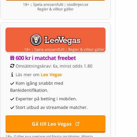
18+
Spela ansvarsfullt
stodlinjen.se
|
|
Regler & villkor gäller
18+
Spela ansvarsfullt
Regler & villkor gäller
|
|
600 kr i matchat freebet
Omsättningskrav: 6x, minst odds 1.80
Läs mer om 
Leo Vegas
Kom igång snabbt med
Bankidentifikation.
Experter på betting i mobilen.
Stort utbud av streamade matcher.
Gå till Leo Vegas
18+. Gäller nya spelare vid första insättning. Minsta