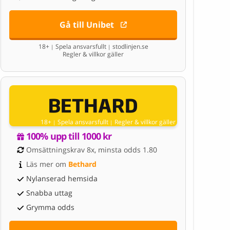
Gå till Unibet
18+
Spela ansvarsfullt
stodlinjen.se
|
|
Regler & villkor gäller
18+
Spela ansvarsfullt
Regler & villkor gäller
|
|
100% upp till 1000 kr
Omsättningskrav 8x, minsta odds 1.80
Läs mer om 
Bethard
Nylanserad hemsida
Snabba uttag
Grymma odds