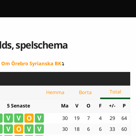
dds, spelschema
Om Örebro Syrianska BK
Total
Hemma
Borta
5 Senaste
Ma
V
O
F
+/-
P
30
19
7
4
29
64
30
18
6
6
33
60