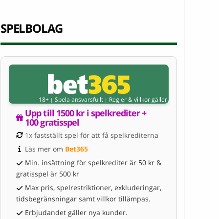
SPELBOLAG
18+
Spela ansvarsfullt
Regler & villkor gäller
|
|
Upp till 1500 kr i spelkrediter + 
100 gratisspel
1x fastställt spel för att få spelkrediterna
Läs mer om 
Bet365
Min. insättning för spelkrediter är 50 kr &
gratisspel är 500 kr
Max pris, spelrestriktioner, exkluderingar,
tidsbegränsningar samt villkor tillämpas.
Erbjudandet gäller nya kunder.