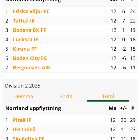
1
Friska Viljor FC
12
6
24
2
Täfteå IK
12
7
22
3
Bodens BK FF
12
1
19
4
Lucksta IF
12
0
18
5
Kiruna FF
12
-2
15
6
Boden City FC
12
-6
13
7
Bergnäsets AIK
12
-6
11
Division 2 2025
Hemma
Borta
Total
Norrland uppflyttning
Ma
+/-
P
1
Piteå IF
12
20
29
2
IFK Luleå
12
11
23
3
Skellefteå FF
12
11
18