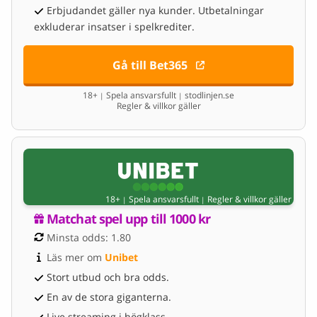
Erbjudandet gäller nya kunder. Utbetalningar
exkluderar insatser i spelkrediter.
Gå till Bet365
18+
Spela ansvarsfullt
stodlinjen.se
|
|
Regler & villkor gäller
18+
Spela ansvarsfullt
Regler & villkor gäller
|
|
Matchat spel upp till 1000 kr
Minsta odds: 1.80
Läs mer om 
Unibet
Stort utbud och bra odds.
En av de stora giganterna.
Live streaming i högklass.