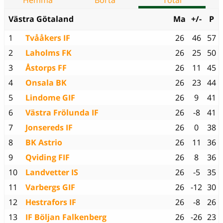
Hemma
Borta
Total
Västra Götaland
Ma
+/-
P
1
Tvååkers IF
26
46
57
2
Laholms FK
26
25
50
3
Åstorps FF
26
11
45
4
Onsala BK
26
23
44
5
Lindome GIF
26
9
41
6
Västra Frölunda IF
26
-8
41
7
Jonsereds IF
26
0
38
8
BK Astrio
26
11
36
9
Qviding FIF
26
8
36
10
Landvetter IS
26
-5
35
11
Varbergs GIF
26
-12
30
12
Hestrafors IF
26
-8
26
13
IF Böljan Falkenberg
26
-26
23