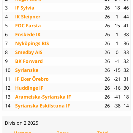
3
IF Sylvia
26
18
46
4
IK Sleipner
26
1
44
5
FOC Farsta
26
15
41
6
Enskede IK
26
1
38
7
Nyköpings BIS
26
1
36
8
Smedby AIS
26
0
33
9
BK Forward
26
-1
32
10
Syrianska
26
-15
32
11
IF Eker Örebro
26
-21
31
12
Huddinge IF
26
-16
30
13
Arameiska-Syrianska IF
26
-41
18
14
Syrianska Eskilstuna IF
26
-38
14
Division 2 2025