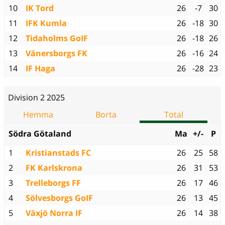
10
IK Tord
26
-7
30
11
IFK Kumla
26
-18
30
12
Tidaholms GoIF
26
-18
26
13
Vänersborgs FK
26
-16
24
14
IF Haga
26
-28
23
Division 2 2025
Hemma
Borta
Total
Södra Götaland
Ma
+/-
P
1
Kristianstads FC
26
25
58
2
FK Karlskrona
26
31
53
3
Trelleborgs FF
26
17
46
4
Sölvesborgs GoIF
26
13
45
5
Växjö Norra IF
26
14
38