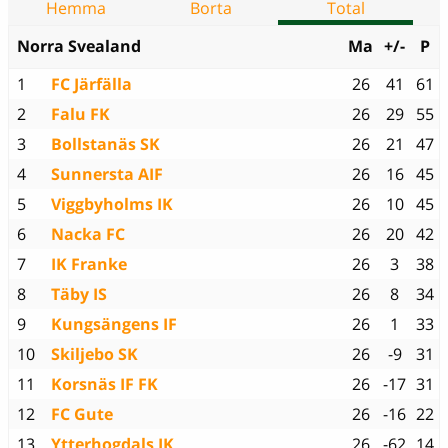
Hemma
Borta
Total
Norra Svealand
Ma
+/-
P
1
FC Järfälla
26
41
61
2
Falu FK
26
29
55
3
Bollstanäs SK
26
21
47
4
Sunnersta AIF
26
16
45
5
Viggbyholms IK
26
10
45
6
Nacka FC
26
20
42
7
IK Franke
26
3
38
8
Täby IS
26
8
34
9
Kungsängens IF
26
1
33
10
Skiljebo SK
26
-9
31
11
Korsnäs IF FK
26
-17
31
12
FC Gute
26
-16
22
13
Ytterhogdals IK
26
-62
14