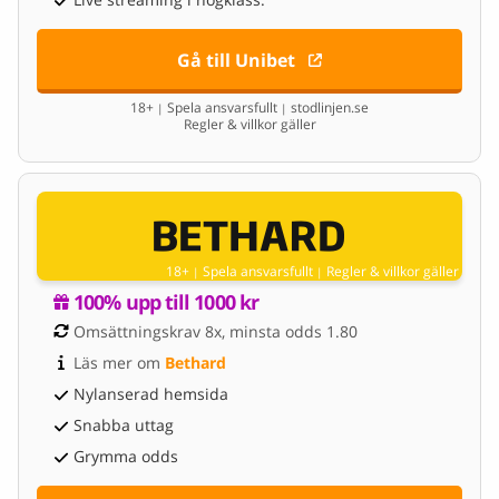
Gå till Unibet
18+
Spela ansvarsfullt
stodlinjen.se
|
|
Regler & villkor gäller
18+
Spela ansvarsfullt
Regler & villkor gäller
|
|
100% upp till 1000 kr
Omsättningskrav 8x, minsta odds 1.80
Läs mer om 
Bethard
Nylanserad hemsida
Snabba uttag
Grymma odds