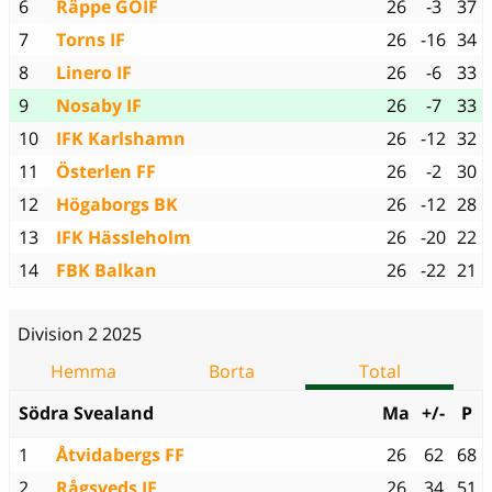
6
Räppe GOIF
26
-3
37
7
Torns IF
26
-16
34
8
Linero IF
26
-6
33
9
Nosaby IF
26
-7
33
10
IFK Karlshamn
26
-12
32
11
Österlen FF
26
-2
30
12
Högaborgs BK
26
-12
28
13
IFK Hässleholm
26
-20
22
14
FBK Balkan
26
-22
21
Division 2 2025
Hemma
Borta
Total
Södra Svealand
Ma
+/-
P
1
Åtvidabergs FF
26
62
68
2
Rågsveds IF
26
34
51