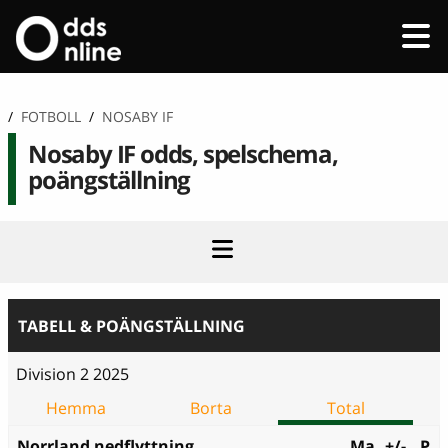
/
FOTBOLL
/
NOSABY IF
Nosaby IF odds, spelschema,
poängställning
TABELL & POÄNGSTÄLLNING
Division 2 2025
Hemma
Borta
Total
Norrland nedflyttning
Ma
+/-
P