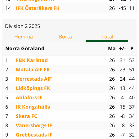
14
IFK Österåkers FK
26
-45
11
Division 2 2025
Hemma
Borta
Total
Norra Götaland
Ma
+/-
P
1
FBK Karlstad
26
31
53
2
Motala AIF FK
26
23
51
3
Herrestads AIF
26
24
44
4
Lidköpings FK
26
13
44
5
Ahlafors IF
26
4
40
6
IK Kongahälla
26
15
37
7
Skara FC
26
-8
34
8
Vänersborgs IF
26
-8
33
9
Grebbestads IF
26
-7
32