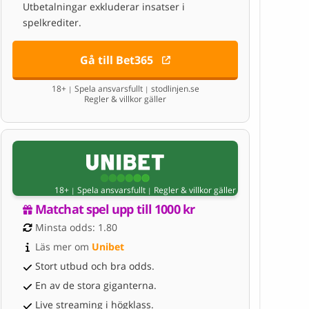
Utbetalningar exkluderar insatser i
spelkrediter.
Gå till Bet365
18+
Spela ansvarsfullt
stodlinjen.se
|
|
Regler & villkor gäller
18+
Spela ansvarsfullt
Regler & villkor gäller
|
|
Matchat spel upp till 1000 kr
Minsta odds: 1.80
Läs mer om 
Unibet
Stort utbud och bra odds.
En av de stora giganterna.
Live streaming i högklass.