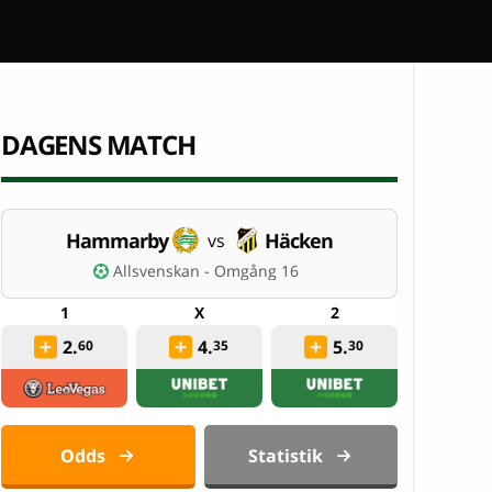
DAGENS MATCH
Hammarby
Häcken
vs
Allsvenskan - Omgång 16
2.
4.
5.
60
35
30
Odds
Statistik