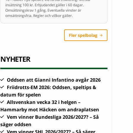
insättning 100 kr. Erbjudandet gäller i 60 dagar.
Omsättningskrav 1 gång. Eventuella vinster är
omsättningsfria. Regler och villkor gäller.
Fler spelbolag
NYHETER
Oddsen att Gianni Infantino avgår 2026
Friidrotts-EM 2026: Oddsen, speltips &
datum för spelen
Allsvenskan vecka 32 i helgen –
Hammarby mot Häcken om andraplatsen
Vem vinner Bundesliga 2026/2027? – Så
säger oddsen
Vem vinner SHL 2026/2027? – Så säger