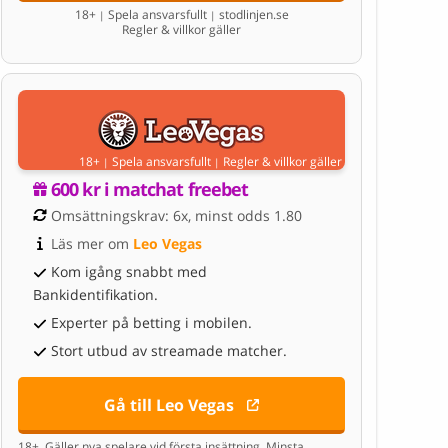
18+
Spela ansvarsfullt
stodlinjen.se
|
|
Regler & villkor gäller
18+
Spela ansvarsfullt
Regler & villkor gäller
|
|
600 kr i matchat freebet
Omsättningskrav: 6x, minst odds 1.80
Läs mer om 
Leo Vegas
Kom igång snabbt med
Bankidentifikation.
Experter på betting i mobilen.
Stort utbud av streamade matcher.
Gå till Leo Vegas
18+. Gäller nya spelare vid första insättning. Minsta