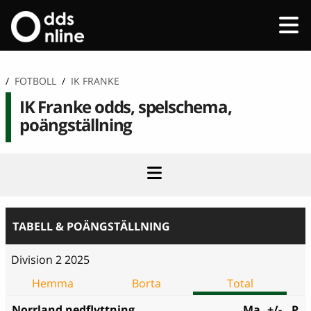
/
FOTBOLL
/
IK FRANKE
IK Franke odds, spelschema,
poängställning
TABELL & POÄNGSTÄLLNING
Division 2 2025
Hemma
Borta
Total
Norrland nedflyttning
Ma
+/-
P