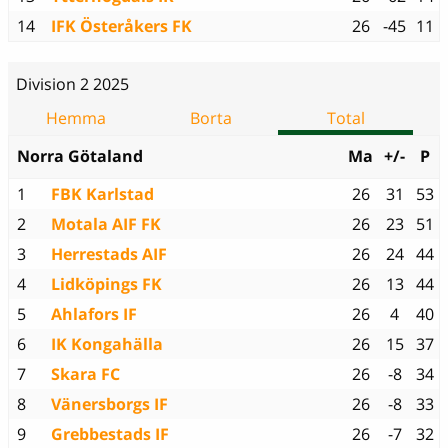
14
IFK Österåkers FK
26
-45
11
Division 2 2025
Hemma
Borta
Total
Norra Götaland
Ma
+/-
P
1
FBK Karlstad
26
31
53
2
Motala AIF FK
26
23
51
3
Herrestads AIF
26
24
44
4
Lidköpings FK
26
13
44
5
Ahlafors IF
26
4
40
6
IK Kongahälla
26
15
37
7
Skara FC
26
-8
34
8
Vänersborgs IF
26
-8
33
9
Grebbestads IF
26
-7
32