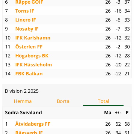
6
Räppe GOIF
26
-3
37
7
Torns IF
26
-16
34
8
Linero IF
26
-6
33
9
Nosaby IF
26
-7
33
10
IFK Karlshamn
26
-12
32
11
Österlen FF
26
-2
30
12
Högaborgs BK
26
-12
28
13
IFK Hässleholm
26
-20
22
14
FBK Balkan
26
-22
21
Division 2 2025
Hemma
Borta
Total
Södra Svealand
Ma
+/-
P
1
Åtvidabergs FF
26
62
68
2
Rågsveds IF
26
34
51