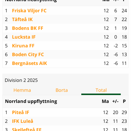
1
Friska Viljor FC
12
6
24
2
Täfteå IK
12
7
22
3
Bodens BK FF
12
1
19
4
Lucksta IF
12
0
18
5
Kiruna FF
12
-2
15
6
Boden City FC
12
-6
13
7
Bergnäsets AIK
12
-6
11
Division 2 2025
Hemma
Borta
Total
Norrland uppflyttning
Ma
+/-
P
1
Piteå IF
12
20
29
2
IFK Luleå
12
11
23
3
Skellefteå FF
12
11
18