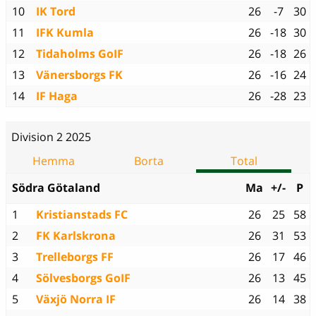
10
IK Tord
26
-7
30
11
IFK Kumla
26
-18
30
12
Tidaholms GoIF
26
-18
26
13
Vänersborgs FK
26
-16
24
14
IF Haga
26
-28
23
Division 2 2025
Hemma
Borta
Total
Södra Götaland
Ma
+/-
P
1
Kristianstads FC
26
25
58
2
FK Karlskrona
26
31
53
3
Trelleborgs FF
26
17
46
4
Sölvesborgs GoIF
26
13
45
5
Växjö Norra IF
26
14
38