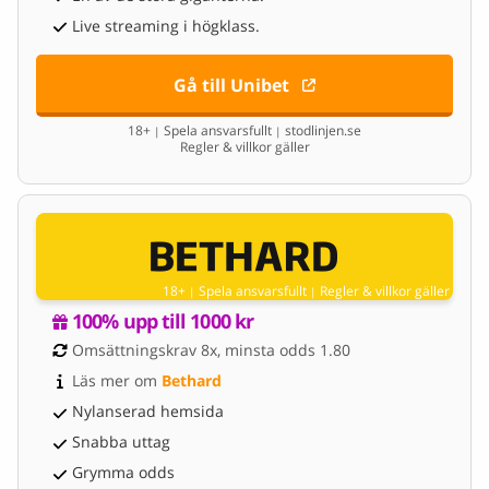
Live streaming i högklass.
Gå till Unibet
18+
Spela ansvarsfullt
stodlinjen.se
|
|
Regler & villkor gäller
18+
Spela ansvarsfullt
Regler & villkor gäller
|
|
100% upp till 1000 kr
Omsättningskrav 8x, minsta odds 1.80
Läs mer om 
Bethard
Nylanserad hemsida
Snabba uttag
Grymma odds