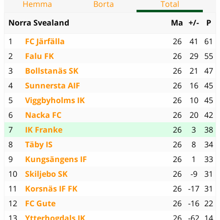
Hemma
Borta
Total
Norra Svealand
Ma
+/-
P
1
FC Järfälla
26
41
61
2
Falu FK
26
29
55
3
Bollstanäs SK
26
21
47
4
Sunnersta AIF
26
16
45
5
Viggbyholms IK
26
10
45
6
Nacka FC
26
20
42
7
IK Franke
26
3
38
8
Täby IS
26
8
34
9
Kungsängens IF
26
1
33
10
Skiljebo SK
26
-9
31
11
Korsnäs IF FK
26
-17
31
12
FC Gute
26
-16
22
13
Ytterhogdals IK
26
-62
14