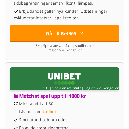
tidsbegränsningar samt villkor tillämpas.
Erbjudandet gäller nya kunder. Utbetalningar
exkluderar insatser i spelkrediter.
Gå till Bet365
18+
Spela ansvarsfullt
stodlinjen.se
|
|
Regler & villkor gäller
18+
Spela ansvarsfullt
Regler & villkor gäller
|
|
Matchat spel upp till 1000 kr
Minsta odds: 1.80
Läs mer om 
Unibet
Stort utbud och bra odds.
En av de stora giganterna.