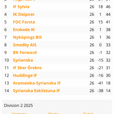
3
IF Sylvia
26
18
46
4
IK Sleipner
26
1
44
5
FOC Farsta
26
15
41
6
Enskede IK
26
1
38
7
Nyköpings BIS
26
1
36
8
Smedby AIS
26
0
33
9
BK Forward
26
-1
32
10
Syrianska
26
-15
32
11
IF Eker Örebro
26
-21
31
12
Huddinge IF
26
-16
30
13
Arameiska-Syrianska IF
26
-41
18
14
Syrianska Eskilstuna IF
26
-38
14
Division 2 2025