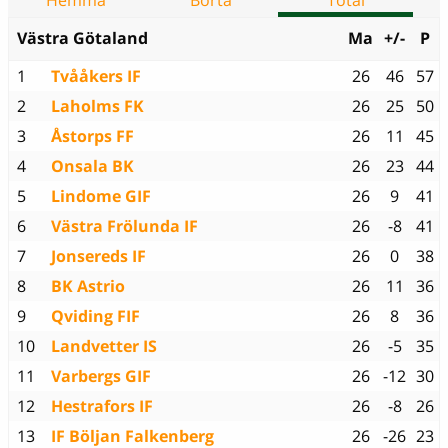
Hemma
Borta
Total
Västra Götaland
Ma
+/-
P
1
Tvååkers IF
26
46
57
2
Laholms FK
26
25
50
3
Åstorps FF
26
11
45
4
Onsala BK
26
23
44
5
Lindome GIF
26
9
41
6
Västra Frölunda IF
26
-8
41
7
Jonsereds IF
26
0
38
8
BK Astrio
26
11
36
9
Qviding FIF
26
8
36
10
Landvetter IS
26
-5
35
11
Varbergs GIF
26
-12
30
12
Hestrafors IF
26
-8
26
13
IF Böljan Falkenberg
26
-26
23