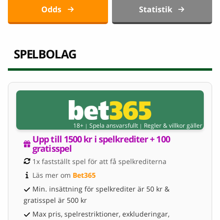
Odds
Statistik
SPELBOLAG
18+
Spela ansvarsfullt
Regler & villkor gäller
|
|
Upp till 1500 kr i spelkrediter + 100 
gratisspel
1x fastställt spel för att få spelkrediterna
Läs mer om 
Bet365
Min. insättning för spelkrediter är 50 kr &
gratisspel är 500 kr
Max pris, spelrestriktioner, exkluderingar,