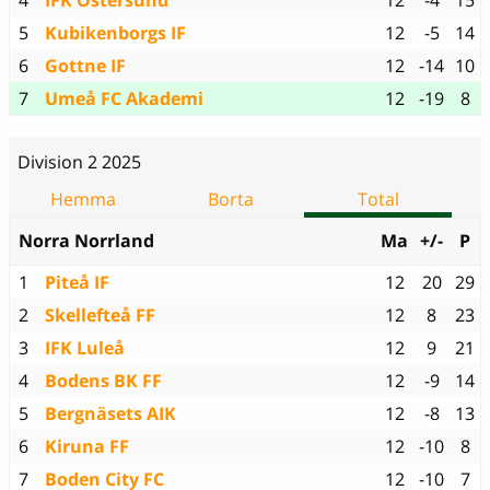
4
IFK Östersund
12
-4
15
5
Kubikenborgs IF
12
-5
14
6
Gottne IF
12
-14
10
7
Umeå FC Akademi
12
-19
8
Division 2 2025
Hemma
Borta
Total
Norra Norrland
Ma
+/-
P
1
Piteå IF
12
20
29
2
Skellefteå FF
12
8
23
3
IFK Luleå
12
9
21
4
Bodens BK FF
12
-9
14
5
Bergnäsets AIK
12
-8
13
6
Kiruna FF
12
-10
8
7
Boden City FC
12
-10
7