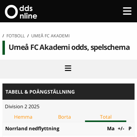
/
FOTBOLL
/
UMEÅ FC AKADEMI
Umeå FC Akademi odds, spelschema
TABELL & POÄNGSTÄLLNING
Division 2 2025
Hemma
Borta
Total
Norrland nedflyttning
Ma
+/-
P