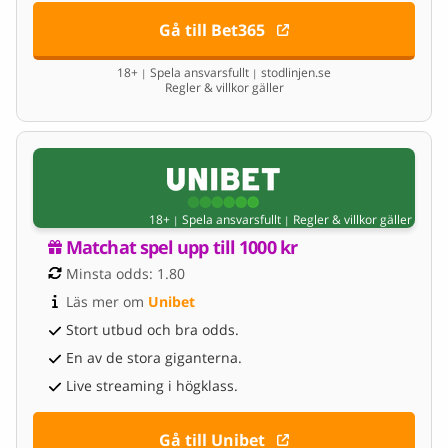
Gå till Bet365
18+
Spela ansvarsfullt
stodlinjen.se
|
|
Regler & villkor gäller
18+
Spela ansvarsfullt
Regler & villkor gäller
|
|
Matchat spel upp till 1000 kr
Minsta odds: 1.80
Läs mer om 
Unibet
Stort utbud och bra odds.
En av de stora giganterna.
Live streaming i högklass.
Gå till Unibet