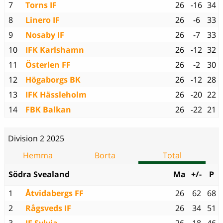
7
Torns IF
26
-16
34
8
Linero IF
26
-6
33
9
Nosaby IF
26
-7
33
10
IFK Karlshamn
26
-12
32
11
Österlen FF
26
-2
30
12
Högaborgs BK
26
-12
28
13
IFK Hässleholm
26
-20
22
14
FBK Balkan
26
-22
21
Division 2 2025
Hemma
Borta
Total
Södra Svealand
Ma
+/-
P
1
Åtvidabergs FF
26
62
68
2
Rågsveds IF
26
34
51