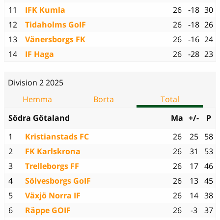
11
IFK Kumla
26
-18
30
12
Tidaholms GoIF
26
-18
26
13
Vänersborgs FK
26
-16
24
14
IF Haga
26
-28
23
Division 2 2025
Hemma
Borta
Total
Södra Götaland
Ma
+/-
P
1
Kristianstads FC
26
25
58
2
FK Karlskrona
26
31
53
3
Trelleborgs FF
26
17
46
4
Sölvesborgs GoIF
26
13
45
5
Växjö Norra IF
26
14
38
6
Räppe GOIF
26
-3
37