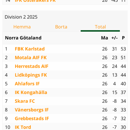
14
IFK Österåkers FK
26
-45
11
Division 2 2025
Hemma
Borta
Total
Norra Götaland
Ma
+/-
P
1
FBK Karlstad
26
31
53
2
Motala AIF FK
26
23
51
3
Herrestads AIF
26
24
44
4
Lidköpings FK
26
13
44
5
Ahlafors IF
26
4
40
6
IK Kongahälla
26
15
37
7
Skara FC
26
-8
34
8
Vänersborgs IF
26
-8
33
9
Grebbestads IF
26
-7
32
10
IK Tord
26
-7
30