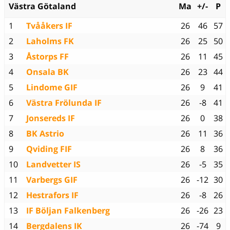
Västra Götaland
Ma
+/-
P
1
Tvååkers IF
26
46
57
2
Laholms FK
26
25
50
3
Åstorps FF
26
11
45
4
Onsala BK
26
23
44
5
Lindome GIF
26
9
41
6
Västra Frölunda IF
26
-8
41
7
Jonsereds IF
26
0
38
8
BK Astrio
26
11
36
9
Qviding FIF
26
8
36
10
Landvetter IS
26
-5
35
11
Varbergs GIF
26
-12
30
12
Hestrafors IF
26
-8
26
13
IF Böljan Falkenberg
26
-26
23
14
Bergdalens IK
26
-74
9