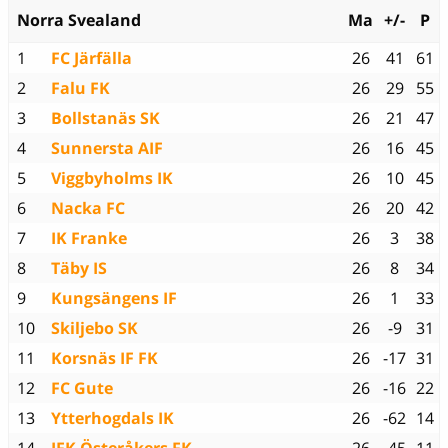
Norra Svealand
Ma
+/-
P
1
FC Järfälla
26
41
61
2
Falu FK
26
29
55
3
Bollstanäs SK
26
21
47
4
Sunnersta AIF
26
16
45
5
Viggbyholms IK
26
10
45
6
Nacka FC
26
20
42
7
IK Franke
26
3
38
8
Täby IS
26
8
34
9
Kungsängens IF
26
1
33
10
Skiljebo SK
26
-9
31
11
Korsnäs IF FK
26
-17
31
12
FC Gute
26
-16
22
13
Ytterhogdals IK
26
-62
14