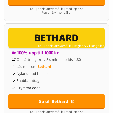
18+
Spela ansvarsfullt
stodlinjen.se
|
|
Regler & villkor gäller
18+
Spela ansvarsfullt
Regler & villkor gäller
|
|
100% upp till 1000 kr
Omsättningskrav 8x, minsta odds 1.80
Läs mer om 
Bethard
Nylanserad hemsida
Snabba uttag
Grymma odds
Gå till Bethard
18+
Spela ansvarsfullt
stodlinjen.se
|
|