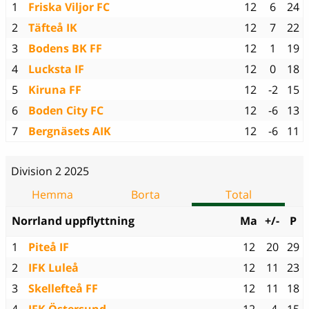
1
Friska Viljor FC
12
6
24
2
Täfteå IK
12
7
22
3
Bodens BK FF
12
1
19
4
Lucksta IF
12
0
18
5
Kiruna FF
12
-2
15
6
Boden City FC
12
-6
13
7
Bergnäsets AIK
12
-6
11
Division 2 2025
Hemma
Borta
Total
Norrland uppflyttning
Ma
+/-
P
1
Piteå IF
12
20
29
2
IFK Luleå
12
11
23
3
Skellefteå FF
12
11
18