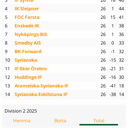
3
IF Sylvia
26
18
46
4
IK Sleipner
26
1
44
5
FOC Farsta
26
15
41
6
Enskede IK
26
1
38
7
Nyköpings BIS
26
1
36
8
Smedby AIS
26
0
33
9
BK Forward
26
-1
32
10
Syrianska
26
-15
32
11
IF Eker Örebro
26
-21
31
12
Huddinge IF
26
-16
30
13
Arameiska-Syrianska IF
26
-41
18
14
Syrianska Eskilstuna IF
26
-38
14
Division 2 2025
Hemma
Borta
Total