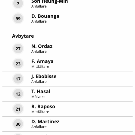
Son Heung-Min
7
Anfallare
D. Bouanga
99
Anfallare
Avbytare
N. Ordaz
27
Anfallare
F. Amaya
23
Mittfältare
J. Ebobisse
17
Anfallare
T. Hasal
12
Målvakt
R. Raposo
21
Mittfältare
D. Martinez
30
Anfallare