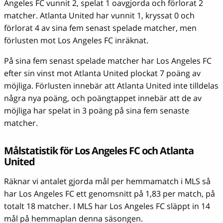
Angeles FC vunnit 2, spelat 1 oavgjorda och förlorat 2
matcher. Atlanta United har vunnit 1, kryssat 0 och
förlorat 4 av sina fem senast spelade matcher, men
förlusten mot Los Angeles FC inräknat.
På sina fem senast spelade matcher har Los Angeles FC
efter sin vinst mot Atlanta United plockat 7 poäng av
möjliga. Förlusten innebär att Atlanta United inte tilldelas
några nya poäng, och poängtappet innebär att de av
möjliga har spelat in 3 poäng på sina fem senaste
matcher.
Målstatistik för Los Angeles FC och Atlanta
United
Räknar vi antalet gjorda mål per hemmamatch i MLS så
har Los Angeles FC ett genomsnitt på 1,83 per match, på
totalt 18 matcher. I MLS har Los Angeles FC släppt in 14
mål på hemmaplan denna säsongen.