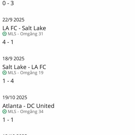
0 - 3
22/9
2025
LA FC
-
Salt Lake
MLS - Omgång 31
4 - 1
18/9
2025
Salt Lake
-
LA FC
MLS - Omgång 19
1 - 4
19/10
2025
Atlanta
-
DC United
MLS - Omgång 34
1 - 1