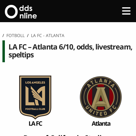
/
FOTBOLL
/
LA FC - ATLANTA
LA FC – Atlanta 6/10, odds, livestream,
speltips
LA FC
Atlanta