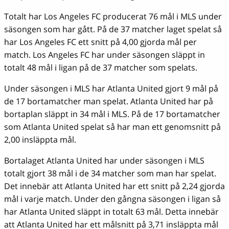
Totalt har Los Angeles FC producerat 76 mål i MLS under
säsongen som har gått. På de 37 matcher laget spelat så
har Los Angeles FC ett snitt på 4,00 gjorda mål per
match. Los Angeles FC har under säsongen släppt in
totalt 48 mål i ligan på de 37 matcher som spelats.
Under säsongen i MLS har Atlanta United gjort 9 mål på
de 17 bortamatcher man spelat. Atlanta United har på
bortaplan släppt in 34 mål i MLS. På de 17 bortamatcher
som Atlanta United spelat så har man ett genomsnitt på
2,00 insläppta mål.
Bortalaget Atlanta United har under säsongen i MLS
totalt gjort 38 mål i de 34 matcher som man har spelat.
Det innebär att Atlanta United har ett snitt på 2,24 gjorda
mål i varje match. Under den gångna säsongen i ligan så
har Atlanta United släppt in totalt 63 mål. Detta innebär
att Atlanta United har ett målsnitt på 3,71 insläppta mål