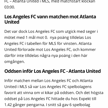
FC – Atlanta United i MLS, med matchstart klockan
03:00.
Los Angeles FC vann matchen mot Atlanta
United
Det var dock Los Angeles FC som utgick med seger i
mötet med 1 mål mot 0. nya poäng tilldelas Los
Angeles FC i tabellen för MLS för vinsten. Atlanta
United förlorade mot Los Angeles FC, och kommer
därför inte tilldelas några nya poäng i den här
omgången.
Oddsen inför Los Angeles FC - Atlanta United
Inför matchen mellan Los Angeles FC och Atlanta
United i MLS så var Los Angeles FC spelbolagens
favorit att vinna om vi kikar på oddsen. Och det högsta
oddset på Los Angeles FC hittade du hos Expekt till
1.42 gånger pengarna. I snitt så gav 6 spelbolag