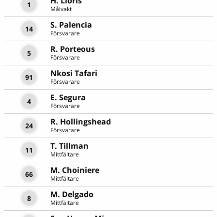
H. Lloris
1
Målvakt
S. Palencia
14
Försvarare
R. Porteous
5
Försvarare
Nkosi Tafari
91
Försvarare
E. Segura
4
Försvarare
R. Hollingshead
24
Försvarare
T. Tillman
11
Mittfältare
M. Choiniere
66
Mittfältare
M. Delgado
8
Mittfältare