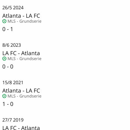
26/5
2024
Atlanta
-
LA FC
MLS - Grundserie
0 - 1
8/6
2023
LA FC
-
Atlanta
MLS - Grundserie
0 - 0
15/8
2021
Atlanta
-
LA FC
MLS - Grundserie
1 - 0
27/7
2019
LA FC
-
Atlanta