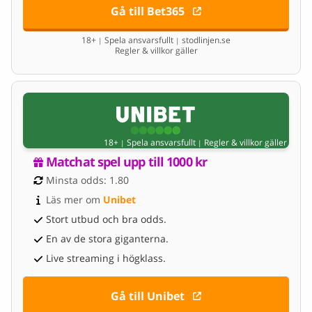
Gå till Bet365
18+
Spela ansvarsfullt
stodlinjen.se
|
|
Regler & villkor gäller
18+
Spela ansvarsfullt
Regler & villkor gäller
|
|
Matchat spel upp till 1000 kr
Minsta odds: 1.80
Läs mer om 
Unibet
Stort utbud och bra odds.
En av de stora giganterna.
Live streaming i högklass.
Gå till Unibet