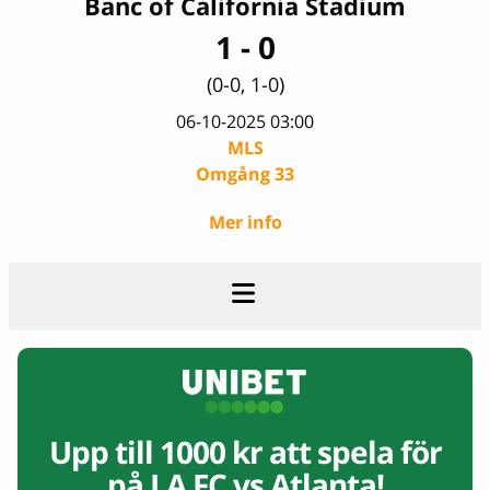
Banc of California Stadium
1 - 0
(0-0, 1-0)
06-10-2025 03:00
MLS
Omgång 33
Mer info
Upp till 1000 kr att spela för
på
LA FC vs Atlanta!