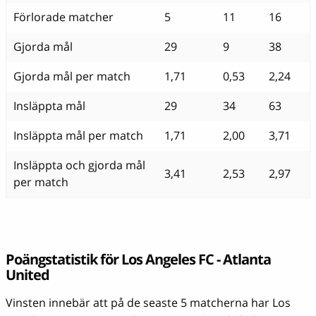
Förlorade matcher
5
11
16
Gjorda mål
29
9
38
Gjorda mål per match
1,71
0,53
2,24
Insläppta mål
29
34
63
Insläppta mål per match
1,71
2,00
3,71
Insläppta och gjorda mål
3,41
2,53
2,97
per match
Poängstatistik för Los Angeles FC - Atlanta
United
Vinsten innebär att på de seaste 5 matcherna har Los