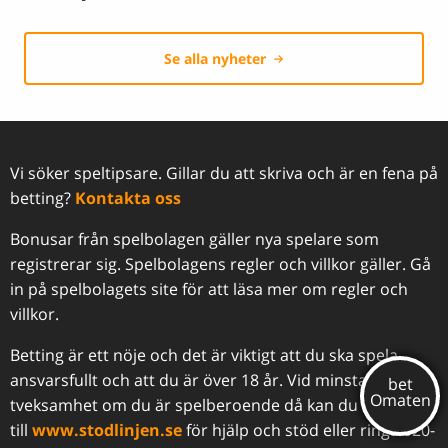
Se alla nyheter
Vi söker speltipsare. Gillar du att skriva och är en fena på
betting?
Kontakta oss
Bonusar från spelbolagen gäller nya spelare som
registrerar sig. Spelbolagens regler och villkor gäller. Gå
in på spelbolagets site för att läsa mer om regler och
villkor.
Betting är ett nöje och det är viktigt att du ska spela
ansvarsfullt och att du är över 18 år. Vid minsta
tveksamhet om du är spelberoende då kan du vända dig
till
www.stodlinjen.se
för hjälp och stöd eller ringa 020-