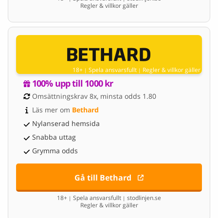
Regler & villkor gäller
18+
Spela ansvarsfullt
Regler & villkor gäller
|
|
100% upp till 1000 kr
Omsättningskrav 8x, minsta odds 1.80
Läs mer om 
Bethard
Nylanserad hemsida
Snabba uttag
Grymma odds
Gå till Bethard
18+
Spela ansvarsfullt
stodlinjen.se
|
|
Regler & villkor gäller