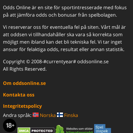
Odds Online är en site för sportintresserade med fokus
på att jämföra odds och bonusar från spelbolagen.
Vi reserverar oss för eventuella fel på siten. Vårt mål är
att oddsen vi tillhandahåller ska vara så korrekta som
möjligt men ibland kan det bli tekniska fel. Vi tar inget
ansvar för felaktiga odds, resultat eller annan statistik.
Copyright © 2008-#currentyear# oddsonline.se
All Rights Reserved.
Om oddsonline.se
Kontakta oss
Integritetspolicy
Andra språk:
Norska
Finska