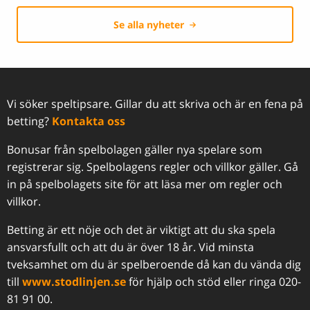
Se alla nyheter
Vi söker speltipsare. Gillar du att skriva och är en fena på
betting?
Kontakta oss
Bonusar från spelbolagen gäller nya spelare som
registrerar sig. Spelbolagens regler och villkor gäller. Gå
in på spelbolagets site för att läsa mer om regler och
villkor.
Betting är ett nöje och det är viktigt att du ska spela
ansvarsfullt och att du är över 18 år. Vid minsta
tveksamhet om du är spelberoende då kan du vända dig
till
www.stodlinjen.se
för hjälp och stöd eller ringa 020-
81 91 00.