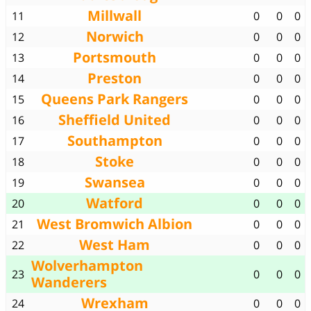
Millwall
11
0
0
0
Norwich
12
0
0
0
Portsmouth
13
0
0
0
Preston
14
0
0
0
Queens Park Rangers
15
0
0
0
Sheffield United
16
0
0
0
Southampton
17
0
0
0
Stoke
18
0
0
0
Swansea
19
0
0
0
Watford
20
0
0
0
West Bromwich Albion
21
0
0
0
West Ham
22
0
0
0
Wolverhampton
23
0
0
0
Wanderers
Wrexham
24
0
0
0