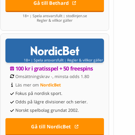
Gå till Bethard
18+
Spela ansvarsfullt
stodlinjen.se
|
|
Regler & villkor gäller
18+
Spela ansvarsfullt
Regler & villkor gäller
|
|
100 kr i gratisspel + 50 freespins
Omsättningskrav -, minsta odds 1.80
Läs mer om 
NordicBet
Fokus på nordisk sport.
Odds på lägre divisioner och serier.
Norskt spelbolag grundat 2002.
Gå till NordicBet