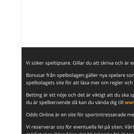
Vi söker speltipsare. Gillar du att skriva och är 
Bonusar från spelbolagen gäller nya spelare som 
spelbolagets site för att läsa mer om regler och v
Betting är ett nöje och det är viktigt att du ska
du är spelberoende då kan du vända dig till
www
Odds Online är en site för sportintresserade m
Vi reserverar oss för eventuella fel på siten. Vå