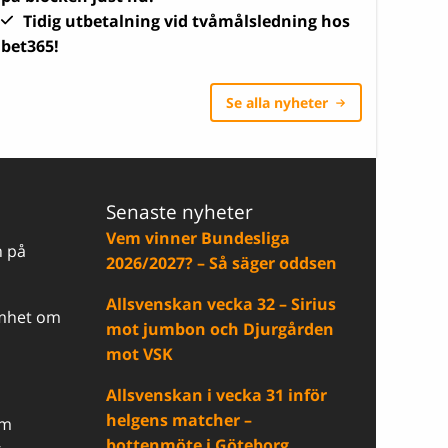
Tidig utbetalning vid tvåmålsledning hos
bet365!
Se alla nyheter
Senaste nyheter
Vem vinner Bundesliga
n på
2026/2027? – Så säger oddsen
Allsvenskan vecka 32 – Sirius
samhet om
mot jumbon och Djurgården
mot VSK
Allsvenskan i vecka 31 inför
helgens matcher –
om
bottenmöte i Göteborg