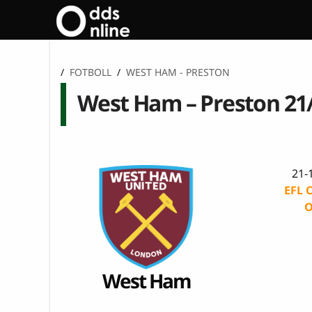
/
FOTBOLL
/
WEST HAM - PRESTON
West Ham – Preston 21/1
21-
EFL 
O
West Ham