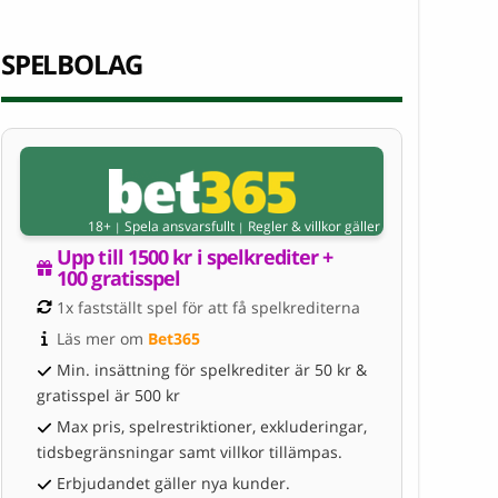
SPELBOLAG
18+
Spela ansvarsfullt
Regler & villkor gäller
|
|
Upp till 1500 kr i spelkrediter + 
100 gratisspel
1x fastställt spel för att få spelkrediterna
Läs mer om 
Bet365
Min. insättning för spelkrediter är 50 kr &
gratisspel är 500 kr
Max pris, spelrestriktioner, exkluderingar,
tidsbegränsningar samt villkor tillämpas.
Erbjudandet gäller nya kunder.