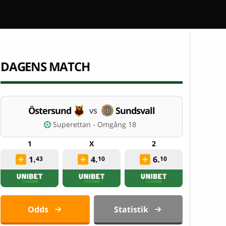
DAGENS MATCH
Östersund
Sundsvall
vs
Superettan - Omgång 18
1.
4.
6.
43
10
10
Odds
Statistik