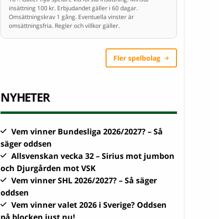
insättning 100 kr. Erbjudandet gäller i 60 dagar.
Omsättningskrav 1 gång. Eventuella vinster är
omsättningsfria. Regler och villkor gäller.
Fler spelbolag
NYHETER
Vem vinner Bundesliga 2026/2027? – Så
säger oddsen
Allsvenskan vecka 32 – Sirius mot jumbon
och Djurgården mot VSK
Vem vinner SHL 2026/2027? – Så säger
oddsen
Vem vinner valet 2026 i Sverige? Oddsen
på blocken just nu!