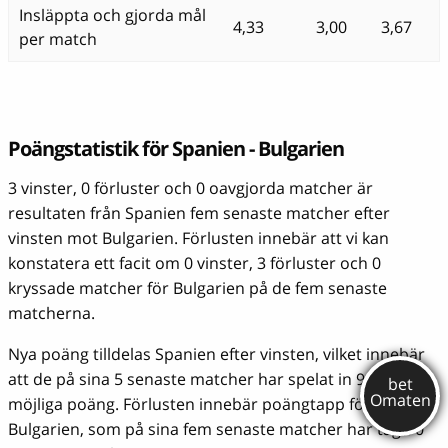
Insläppta och gjorda mål
4,33
3,00
3,67
per match
Poängstatistik för Spanien - Bulgarien
3 vinster, 0 förluster och 0 oavgjorda matcher är
resultaten från Spanien fem senaste matcher efter
vinsten mot Bulgarien. Förlusten innebär att vi kan
konstatera ett facit om 0 vinster, 3 förluster och 0
kryssade matcher för Bulgarien på de fem senaste
matcherna.
Nya poäng tilldelas Spanien efter vinsten, vilket innebär
att de på sina 5 senaste matcher har spelat in 9 av totalt
möjliga poäng. Förlusten innebär poängtapp för
Bulgarien, som på sina fem senaste matcher har tagit 0