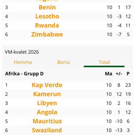
Benin
3
10
1
17
Lesotho
4
10
-3
12
Rwanda
5
10
-4
11
Zimbabwe
6
10
-7
5
VM-kvalet 2026
Hemma
Borta
Total
Afrika - Grupp D
Ma
+/-
P
Kap Verde
1
10
8
23
Kamerun
2
10
12
19
Libyen
3
10
2
16
Angola
4
10
1
12
Mauritius
5
10
-10
6
Swaziland
6
10
-13
3