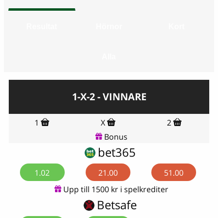
Resultat
Hörnor
Kort
Alla
1-X-2 - VINNARE
1
X
2
Bonus
bet365
1.02
21.00
51.00
Upp till 1500 kr i spelkrediter
Betsafe