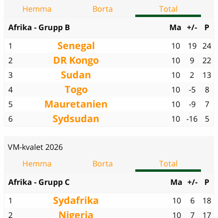
Hemma
Borta
Total
Afrika - Grupp B
Ma
+/-
P
Senegal
1
10
19
24
DR Kongo
2
10
9
22
Sudan
3
10
2
13
Togo
4
10
-5
8
Mauretanien
5
10
-9
7
Sydsudan
6
10
-16
5
VM-kvalet 2026
Hemma
Borta
Total
Afrika - Grupp C
Ma
+/-
P
Sydafrika
1
10
6
18
Nigeria
2
10
7
17