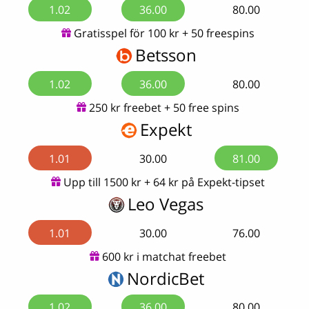
1.02
36.00
80.00
Gratisspel för 100 kr + 50 freespins
Betsson
1.02
36.00
80.00
250 kr freebet + 50 free spins
Expekt
1.01
30.00
81.00
Upp till 1500 kr + 64 kr på Expekt-tipset
Leo Vegas
1.01
30.00
76.00
600 kr i matchat freebet
NordicBet
1.02
36.00
80.00