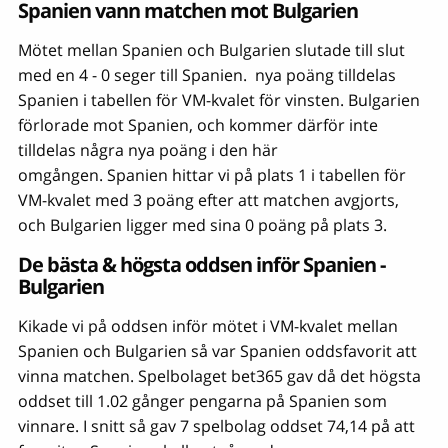
Spanien vann matchen mot Bulgarien
Mötet mellan Spanien och Bulgarien slutade till slut
med en 4 - 0 seger till Spanien. nya poäng tilldelas
Spanien i tabellen för VM-kvalet för vinsten. Bulgarien
förlorade mot Spanien, och kommer därför inte
tilldelas några nya poäng i den här
omgången. Spanien hittar vi på plats 1 i tabellen för
VM-kvalet med 3 poäng efter att matchen avgjorts,
och Bulgarien ligger med sina 0 poäng på plats 3.
De bästa & högsta oddsen inför Spanien -
Bulgarien
Kikade vi på oddsen inför mötet i VM-kvalet mellan
Spanien och Bulgarien så var Spanien oddsfavorit att
vinna matchen. Spelbolaget bet365 gav då det högsta
oddset till 1.02 gånger pengarna på Spanien som
vinnare. I snitt så gav 7 spelbolag oddset 74,14 på att