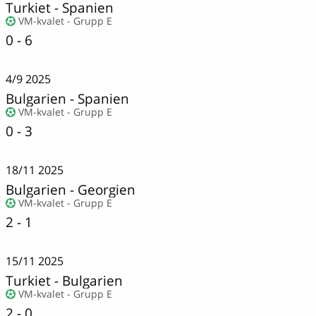
Turkiet
-
Spanien
VM-kvalet - Grupp E
0 - 6
4/9
2025
Bulgarien
-
Spanien
VM-kvalet - Grupp E
0 - 3
18/11
2025
Bulgarien
-
Georgien
VM-kvalet - Grupp E
2 - 1
15/11
2025
Turkiet
-
Bulgarien
VM-kvalet - Grupp E
2 - 0