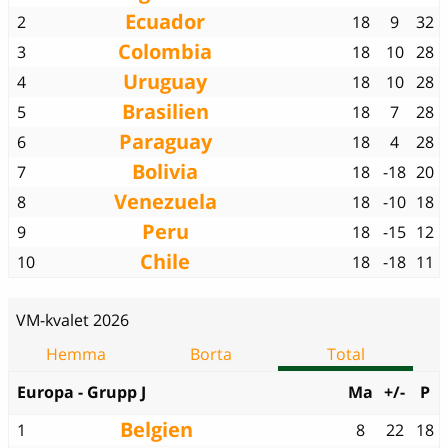
Ecuador
2
18
9
32
Colombia
3
18
10
28
Uruguay
4
18
10
28
Brasilien
5
18
7
28
Paraguay
6
18
4
28
Bolivia
7
18
-18
20
Venezuela
8
18
-10
18
Peru
9
18
-15
12
Chile
10
18
-18
11
VM-kvalet 2026
Hemma
Borta
Total
Europa - Grupp J
Ma
+/-
P
Belgien
1
8
22
18