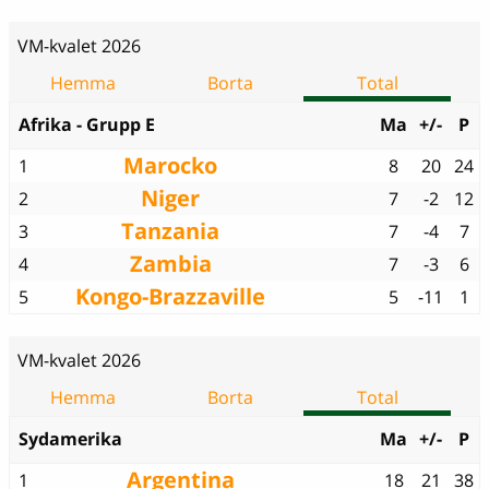
VM-kvalet 2026
Hemma
Borta
Total
Afrika - Grupp E
Ma
+/-
P
Marocko
1
8
20
24
Niger
2
7
-2
12
Tanzania
3
7
-4
7
Zambia
4
7
-3
6
Kongo-Brazzaville
5
5
-11
1
VM-kvalet 2026
Hemma
Borta
Total
Sydamerika
Ma
+/-
P
Argentina
1
18
21
38