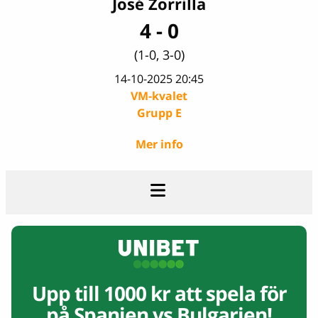
José Zorrilla
4 - 0
(1-0, 3-0)
14-10-2025 20:45
VM-kvalet
Grupp E
Mer info
Upp till 1000 kr att spela för
på
Spanien vs Bulgarien!