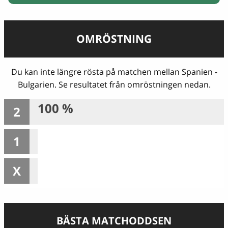
OMRÖSTNING
Du kan inte längre rösta på matchen mellan Spanien -
Bulgarien. Se resultatet från omröstningen nedan.
100 %
2
1
X
BÄSTA MATCHODDSEN