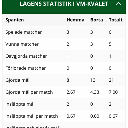
LAGENS STATISTIK I VM-KVALET
Spanien
Hemma
Borta
Totalt
Spelade matcher
3
3
6
Vunna matcher
2
3
5
Oavgjorda matcher
1
0
1
Förlorade matcher
0
0
0
Gjorda mål
8
13
21
Gjorda mål per match
2,67
4,33
7,00
Insläppta mål
2
0
2
Insläppta mål per match
0,67
0,00
0,67