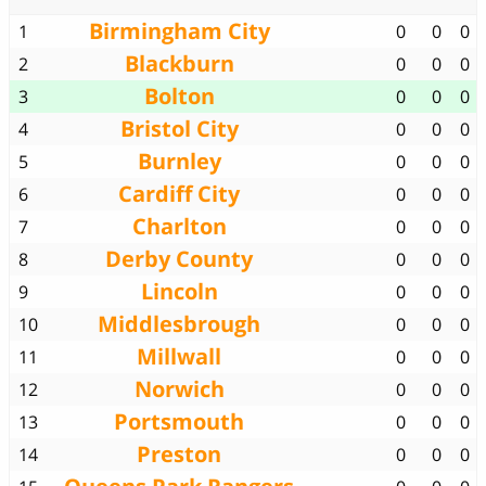
Birmingham City
1
0
0
0
Blackburn
2
0
0
0
Bolton
3
0
0
0
Bristol City
4
0
0
0
Burnley
5
0
0
0
Cardiff City
6
0
0
0
Charlton
7
0
0
0
Derby County
8
0
0
0
Lincoln
9
0
0
0
Middlesbrough
10
0
0
0
Millwall
11
0
0
0
Norwich
12
0
0
0
Portsmouth
13
0
0
0
Preston
14
0
0
0