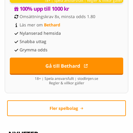
18+
Spela ansvarsfullt
Regler & villkor gäller
|
|
100% upp till 1000 kr
Omsättningskrav 8x, minsta odds 1.80
Läs mer om 
Bethard
Nylanserad hemsida
Snabba uttag
Grymma odds
Gå till Bethard
18+
Spela ansvarsfullt
stodlinjen.se
|
|
Regler & villkor gäller
Fler spelbolag