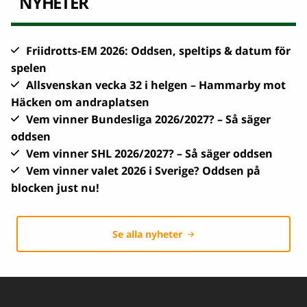
NYHETER
Friidrotts-EM 2026: Oddsen, speltips & datum för
spelen
Allsvenskan vecka 32 i helgen – Hammarby mot
Häcken om andraplatsen
Vem vinner Bundesliga 2026/2027? – Så säger
oddsen
Vem vinner SHL 2026/2027? – Så säger oddsen
Vem vinner valet 2026 i Sverige? Oddsen på
blocken just nu!
Se alla nyheter