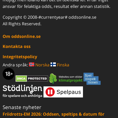
ansvar för felaktiga odds, resultat eller annan statistik.
Copyright © 2008-#currentyear# oddsonline.se
All Rights Reserved.
Om oddsonline.se
Kontakta oss
Integritetspolicy
Andra språk:
Norska
Finska
Senaste nyheter
Friidrotts-EM 2026: Oddsen, speltips & datum för