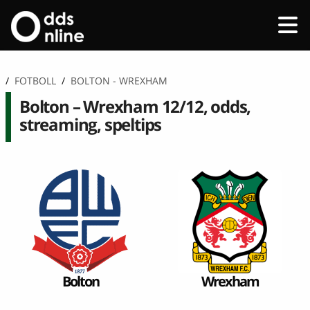
/
FOTBOLL
/
BOLTON - WREXHAM
Bolton – Wrexham 12/12, odds,
streaming, speltips
Bolton
Wrexham