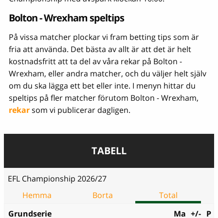
Bolton - Wrexham speltips
På vissa matcher plockar vi fram betting tips som är
fria att använda. Det bästa av allt är att det är helt
kostnadsfritt att ta del av våra rekar på Bolton -
Wrexham, eller andra matcher, och du väljer helt själv
om du ska lägga ett bet eller inte. I menyn hittar du
speltips på fler matcher förutom Bolton - Wrexham,
rekar
som vi publicerar dagligen.
TABELL
EFL Championship 2026/27
Hemma
Borta
Total
Grundserie
Ma
+/-
P