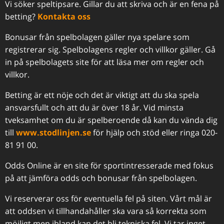
Vi söker speltipsare. Gillar du att skriva och är en fena på
betting?
Kontakta oss
Bonusar från spelbolagen gäller nya spelare som
registrerar sig. Spelbolagens regler och villkor gäller. Gå
in på spelbolagets site för att läsa mer om regler och
villkor.
Betting är ett nöje och det är viktigt att du ska spela
ansvarsfullt och att du är över 18 år. Vid minsta
tveksamhet om du är spelberoende då kan du vända dig
till
www.stodlinjen.se
för hjälp och stöd eller ringa 020-
81 91 00.
Odds Online är en site för sportintresserade med fokus
på att jämföra odds och bonusar från spelbolagen.
Vi reserverar oss för eventuella fel på siten. Vårt mål är
att oddsen vi tillhandahåller ska vara så korrekta som
möjligt men ibland kan det bli tekniska fel. Vi tar inget