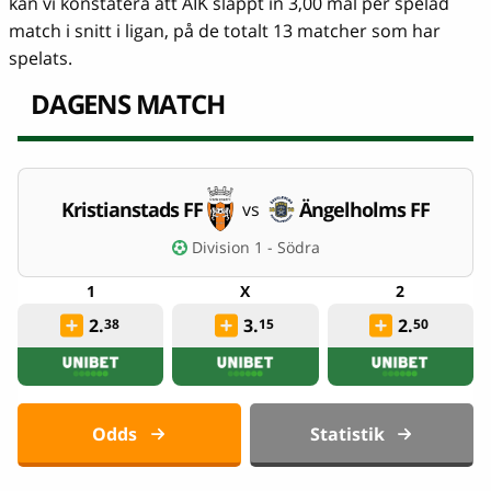
kan vi konstatera att AIK släppt in 3,00 mål per spelad
match i snitt i ligan, på de totalt 13 matcher som har
spelats.
DAGENS MATCH
Kristianstads FF
Ängelholms FF
vs
Division 1 - Södra
2.
3.
2.
38
15
50
Odds
Statistik