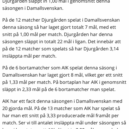
Djurgården släppt in 1,00 mål i genomsnitt denna
säsongen i Damallsvenskan.
På de 12 matcher Djurgården spelat i Damallsvenskan
denna säsong så har laget gjort totalt 7 mål, med ett
snitt på 1,00 mål per match. Djurgården har denna
säsongen släppt in totalt 22 mål i ligan. Det innebär att
på de 12 matcher som spelats så har Djurgården 3,14
insläppta mål per match.
På de 6 bortamatcher som AIK spelat denna säsong i
Damallsvenskan har laget gjort 8 mål, vilket ger ett snitt
på 1,33 mål per match. På bortaplan har AIK i genomsnitt
släppt in 2,33 mål på de 6 bortamatcher man spelat.
AIK har ett facit denna säsongen i Damallsvenskan med
20 gjorda mål. På de 13 matcher som AIK har spelat så
har man ett snitt på 3,33 producerade mål framåt per
match. Ser vi till antalet insläppta mål under säsongen så