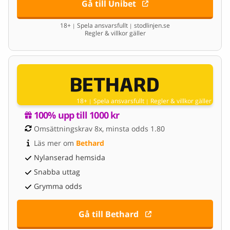
Gå till Unibet
18+
Spela ansvarsfullt
stodlinjen.se
|
|
Regler & villkor gäller
18+
Spela ansvarsfullt
Regler & villkor gäller
|
|
100% upp till 1000 kr
Omsättningskrav 8x, minsta odds 1.80
Läs mer om 
Bethard
Nylanserad hemsida
Snabba uttag
Grymma odds
Gå till Bethard