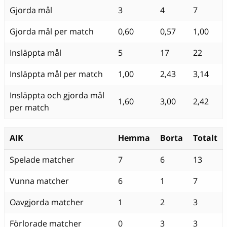
Gjorda mål
3
4
7
Gjorda mål per match
0,60
0,57
1,00
Insläppta mål
5
17
22
Insläppta mål per match
1,00
2,43
3,14
Insläppta och gjorda mål
1,60
3,00
2,42
per match
AIK
Hemma
Borta
Totalt
Spelade matcher
7
6
13
Vunna matcher
6
1
7
Oavgjorda matcher
1
2
3
Förlorade matcher
0
3
3