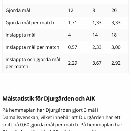
Gjorda mål
12
8
20
Gjorda mål per match
1,71
1,33
3,33
Insläppta mål
4
14
18
Insläppta mål per match
0,57
2,33
3,00
Insläppta och gjorda mål
2,29
3,67
2,92
per match
Målstatistik för Djurgården och AIK
På hemmaplan har Djurgården gjort 3 mål i
Damallsvenskan, vilket innebär att Djurgården har ett
snitt på 0,60 gjorda mål per match. På hemmaplan har