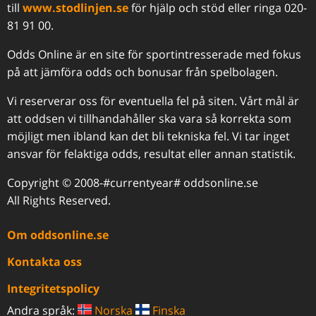
till
www.stodlinjen.se
för hjälp och stöd eller ringa 020-
81 91 00.
Odds Online är en site för sportintresserade med fokus
på att jämföra odds och bonusar från spelbolagen.
Vi reserverar oss för eventuella fel på siten. Vårt mål är
att oddsen vi tillhandahåller ska vara så korrekta som
möjligt men ibland kan det bli tekniska fel. Vi tar inget
ansvar för felaktiga odds, resultat eller annan statistik.
Copyright © 2008-#currentyear# oddsonline.se
All Rights Reserved.
Om oddsonline.se
Kontakta oss
Integritetspolicy
Andra språk:
Norska
Finska