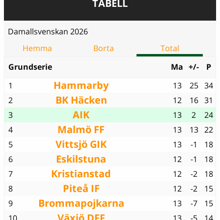
TABELL
Damallsvenskan 2026
Hemma
Borta
Total
Grundserie
Ma
+/-
P
Hammarby
1
13
25
34
BK Häcken
2
12
16
31
AIK
3
13
2
24
Malmö FF
4
13
13
22
Vittsjö GIK
5
13
-1
18
Eskilstuna
6
12
-1
18
Kristianstad
7
12
-2
18
Piteå IF
8
12
-2
15
Brommapojkarna
9
13
-7
15
Växjö DFF
10
13
-5
14