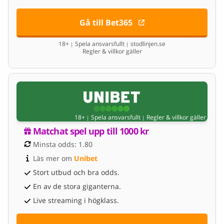
Gå till Bet365
18+
Spela ansvarsfullt
stodlinjen.se
|
|
Regler & villkor gäller
18+
Spela ansvarsfullt
Regler & villkor gäller
|
|
Matchat spel upp till 1000 kr
Minsta odds: 1.80
Läs mer om 
Unibet
Stort utbud och bra odds.
En av de stora giganterna.
Live streaming i högklass.