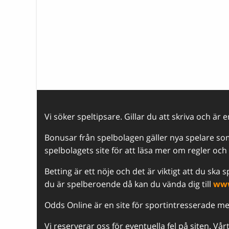
Vi söker speltipsare. Gillar du att skriva och är 
Bonusar från spelbolagen gäller nya spelare som 
spelbolagets site för att läsa mer om regler och v
Betting är ett nöje och det är viktigt att du ska
du är spelberoende då kan du vända dig till
www
Odds Online är en site för sportintresserade m
Vi reserverar oss för eventuella fel på siten. Vå