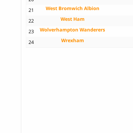
West Bromwich Albion
21
West Ham
22
Wolverhampton Wanderers
23
Wrexham
24