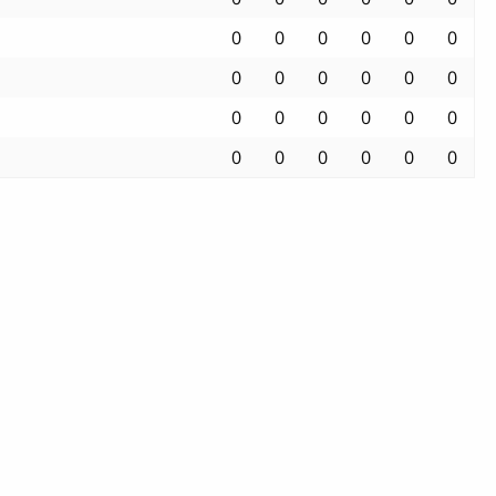
0
0
0
0
0
0
0
0
0
0
0
0
0
0
0
0
0
0
0
0
0
0
0
0