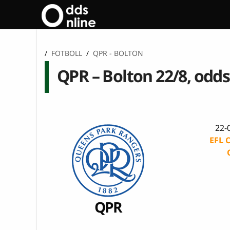
/
FOTBOLL
/
QPR - BOLTON
QPR – Bolton 22/8, odds
22-
EFL 
QPR