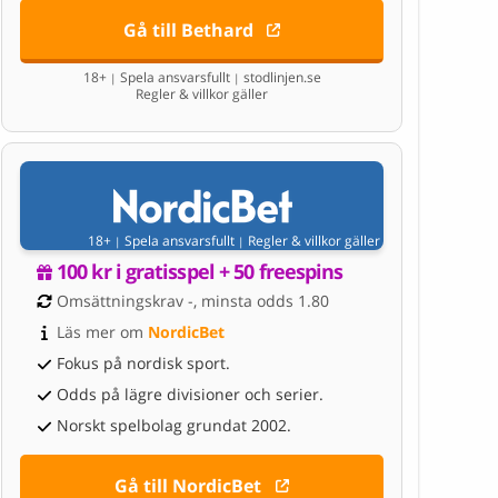
Gå till Bethard
18+
Spela ansvarsfullt
stodlinjen.se
|
|
Regler & villkor gäller
18+
Spela ansvarsfullt
Regler & villkor gäller
|
|
100 kr i gratisspel + 50 freespins
Omsättningskrav -, minsta odds 1.80
Läs mer om 
NordicBet
Fokus på nordisk sport.
Odds på lägre divisioner och serier.
Norskt spelbolag grundat 2002.
Gå till NordicBet