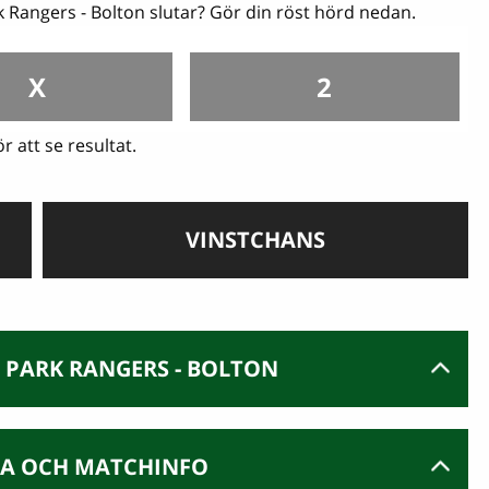
 Rangers - Bolton slutar? Gör din röst hörd nedan.
X
2
r att se resultat.
VINSTCHANS
 PARK RANGERS - BOLTON
A OCH MATCHINFO