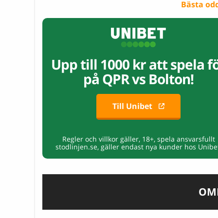
Bästa od
Upp till 1000 kr att spela f
på
QPR vs Bolton!
Till Unibet
Regler och villkor gäller, 18+, spela ansvarsfullt
stodlinjen.se, gäller endast nya kunder hos Unibe
OM