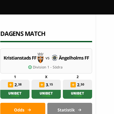
DAGENS MATCH
Kristianstads FF
Ängelholms FF
vs
Division 1 - Södra
2.
3.
2.
38
15
50
Odds
Statistik