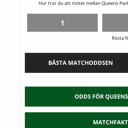
Hur tror du att mötet mellan Queens Park
1
Rösta fö
BÄSTA MATCHODDSEN
ODDS FÖR QUEENS
MATCHFAKT