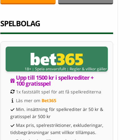
SPELBOLAG
18+
Spela ansvarsfullt
Regler & villkor gäller
|
|
Upp till 1500 kr i spelkrediter + 
100 gratisspel
1x fastställt spel för att få spelkrediterna
Läs mer om 
Bet365
Min. insättning för spelkrediter är 50 kr &
gratisspel är 500 kr
Max pris, spelrestriktioner, exkluderingar,
tidsbegränsningar samt villkor tillämpas.