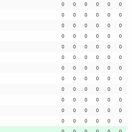
0
0
0
0
0
0
0
0
0
0
0
0
0
0
0
0
0
0
0
0
0
0
0
0
0
0
0
0
0
0
0
0
0
0
0
0
0
0
0
0
0
0
0
0
0
0
0
0
0
0
0
0
0
0
0
0
0
0
0
0
0
0
0
0
0
0
0
0
0
0
0
0
0
0
0
0
0
0