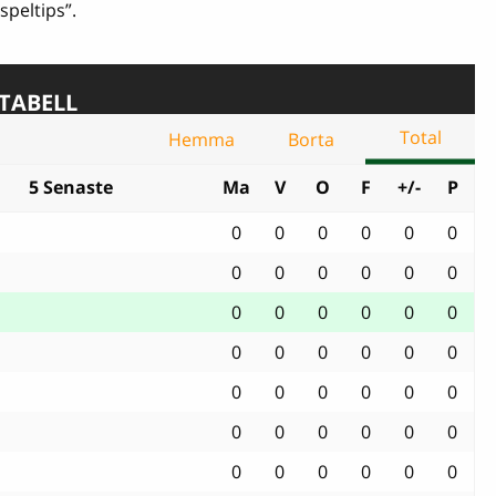
speltips”.
TABELL
Total
Hemma
Borta
5 Senaste
Ma
V
O
F
+/-
P
0
0
0
0
0
0
0
0
0
0
0
0
0
0
0
0
0
0
0
0
0
0
0
0
0
0
0
0
0
0
0
0
0
0
0
0
0
0
0
0
0
0