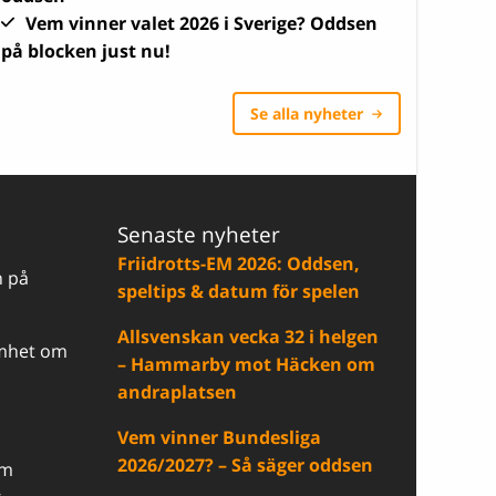
Vem vinner valet 2026 i Sverige? Oddsen
på blocken just nu!
Se alla nyheter
Senaste nyheter
Friidrotts-EM 2026: Oddsen,
n på
speltips & datum för spelen
Allsvenskan vecka 32 i helgen
samhet om
– Hammarby mot Häcken om
andraplatsen
Vem vinner Bundesliga
2026/2027? – Så säger oddsen
om