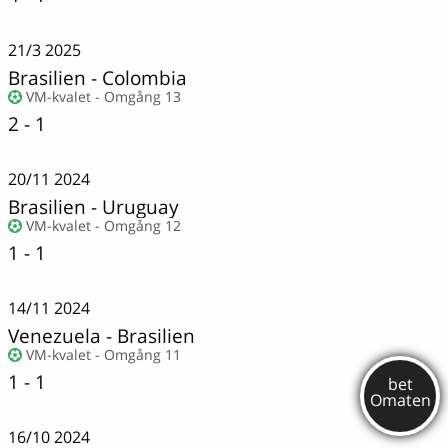
21/3
2025
Brasilien
-
Colombia
VM-kvalet - Omgång 13
2 - 1
20/11
2024
Brasilien
-
Uruguay
VM-kvalet - Omgång 12
1 - 1
14/11
2024
Venezuela
-
Brasilien
VM-kvalet - Omgång 11
1 - 1
16/10
2024