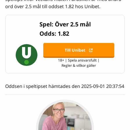
ord över 2.5 mål till oddset 1.82 hos Unibet.
Spel: Över 2.5 mål
Odds: 1.82
Till Unibet
18+ | Spela ansvarsfullt
|
Regler & villkor gäller
Oddsen i speltipset hämtades den 2025-09-01 20:37:54