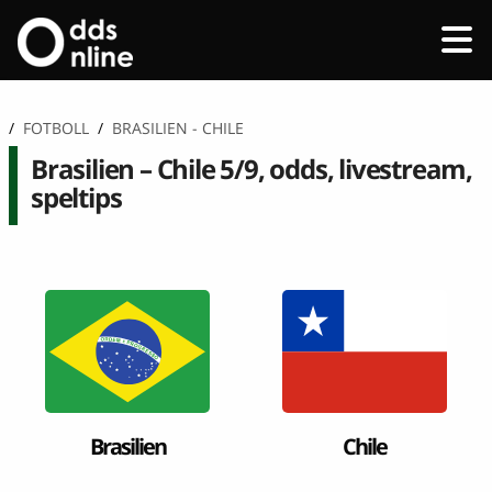
/
FOTBOLL
/
BRASILIEN - CHILE
Brasilien – Chile 5/9, odds, livestream,
speltips
Brasilien
Chile