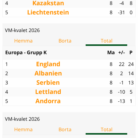
Kazakstan
4
8
-4
8
Liechtenstein
5
8
-31
0
VM-kvalet 2026
Hemma
Borta
Total
Europa - Grupp K
Ma
+/-
P
England
1
8
22
24
Albanien
2
8
2
14
Serbien
3
8
-1
13
Lettland
4
8
-10
5
Andorra
5
8
-13
1
VM-kvalet 2026
Hemma
Borta
Total