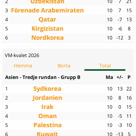
Uzbekistan
2
10
7
21
Förenade Arabemiraten
3
10
7
15
Qatar
4
10
-7
13
Kirgizistan
5
10
-6
8
Nordkorea
6
10
-12
3
VM-kvalet 2026
Hemma
Borta
Total
Asien - Tredje rundan - Grupp B
Ma
+/-
P
Sydkorea
1
10
13
22
Jordanien
2
10
8
16
Irak
3
10
0
15
Oman
4
10
-5
11
Palestina
5
10
-3
10
Kuwait
6
10
-13
5