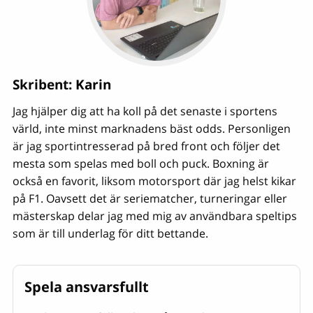
Skribent:
Karin
Jag hjälper dig att ha koll på det senaste i sportens
värld, inte minst marknadens bäst odds. Personligen
är jag sportintresserad på bred front och följer det
mesta som spelas med boll och puck. Boxning är
också en favorit, liksom motorsport där jag helst kikar
på F1. Oavsett det är seriematcher, turneringar eller
mästerskap delar jag med mig av användbara speltips
som är till underlag för ditt bettande.
Spela ansvarsfullt