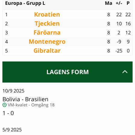
Europa - Grupp L
Ma
+/-
P
Kroatien
1
8
22
22
Tjeckien
2
8
10
16
Färöarna
3
8
2
12
Montenegro
4
8
-9
9
Gibraltar
5
8
-25
0
LAGENS FORM
10/9
2025
Bolivia
-
Brasilien
VM-kvalet - Omgång 18
1 - 0
5/9
2025