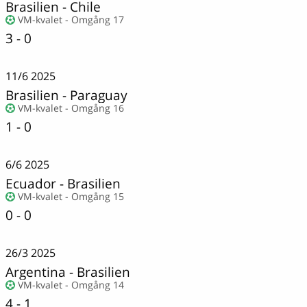
Brasilien
-
Chile
VM-kvalet - Omgång 17
3 - 0
11/6
2025
Brasilien
-
Paraguay
VM-kvalet - Omgång 16
1 - 0
6/6
2025
Ecuador
-
Brasilien
VM-kvalet - Omgång 15
0 - 0
26/3
2025
Argentina
-
Brasilien
VM-kvalet - Omgång 14
4 - 1