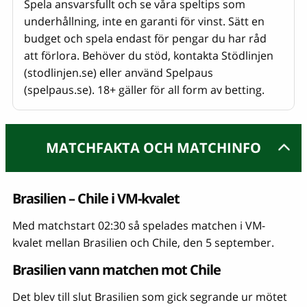
Spela ansvarsfullt och se våra speltips som
underhållning, inte en garanti för vinst. Sätt en
budget och spela endast för pengar du har råd
att förlora. Behöver du stöd, kontakta Stödlinjen
(stodlinjen.se) eller använd Spelpaus
(spelpaus.se). 18+ gäller för all form av betting.
MATCHFAKTA OCH MATCHINFO
Brasilien – Chile i VM-kvalet
Med matchstart 02:30 så spelades matchen i VM-
kvalet mellan Brasilien och Chile, den 5 september.
Brasilien vann matchen mot Chile
Det blev till slut Brasilien som gick segrande ur mötet