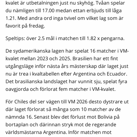
kvalet är utbetalningen just nu skyhög. Tvåan spelar
du nämligen till 17.00 medan ettan erbjuds till låga
1.21. Med andra ord inga tvivel om vilket lag som är
favorit på fredag.
Speltips: över 2.5 mål i matchen till 1.82 x pengarna.
De sydamerikanska lagen har spelat 16 matcher i VM-
kvalet mellan 2023 och 2025. Brasilien har ett fint
utgångsläge inför nästa års mästerskap där laget just
nu är trea i kvaltabellen efter Argentina och Ecuador.
Det brasilianska landslaget har vunnit sju, spelat fyra
oavgjorda och förlorat fem matcher i VM-kvalet.
För Chiles del ser vägen till VM 2026 desto dystrare ut
där laget förlorat så många som 10 matcher av de
nämnda 16. Senast blev det förlust mot Bolivia på
bortaplan och därinnan stryk mot de regerande
världsmästarna Argentina. Inför matchen mot