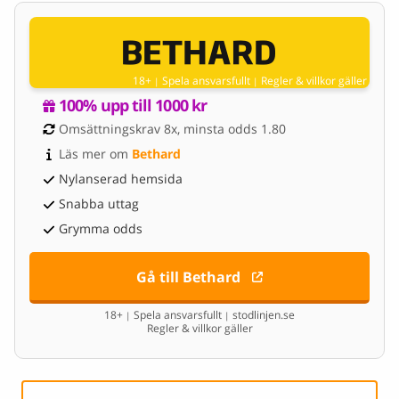
18+
Spela ansvarsfullt
Regler & villkor gäller
|
|
100% upp till 1000 kr
Omsättningskrav 8x, minsta odds 1.80
Läs mer om 
Bethard
Nylanserad hemsida
Snabba uttag
Grymma odds
Gå till Bethard
18+
Spela ansvarsfullt
stodlinjen.se
|
|
Regler & villkor gäller