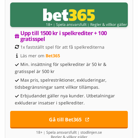
18+
Spela ansvarsfullt
Regler & villkor gäller
|
|
Upp till 1500 kr i spelkrediter + 100 
gratisspel
1x fastställt spel för att få spelkrediterna
Läs mer om 
Bet365
Min. insättning för spelkrediter är 50 kr &
gratisspel är 500 kr
Max pris, spelrestriktioner, exkluderingar,
tidsbegränsningar samt villkor tillämpas.
Erbjudandet gäller nya kunder. Utbetalningar
exkluderar insatser i spelkrediter.
Gå till Bet365
18+
Spela ansvarsfullt
stodlinjen.se
|
|
Regler & villkor gäller