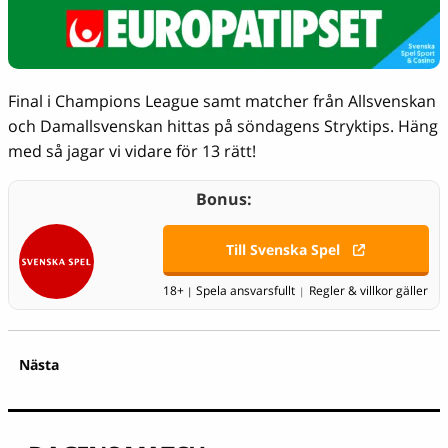
Final i Champions League samt matcher från Allsvenskan
och Damallsvenskan hittas på söndagens Stryktips. Häng
med så jagar vi vidare för 13 rätt!
Till Svenska Spel
18+
Spela ansvarsfullt
Regler & villkor gäller
|
|
Nästa