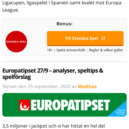
Ligacupen, ligaspelet i Spanien samt kvalet mot Europa
League.
Till Svenska Spel
18+
Spela ansvarsfullt
Regler & villkor gäller
|
|
Europatipset 27/9 – analyser, speltips &
spelförslag
Skrivet den 25 september, 2020 av
Mathias
3,5 miljoner i jackpot och vi har hittat en hel del