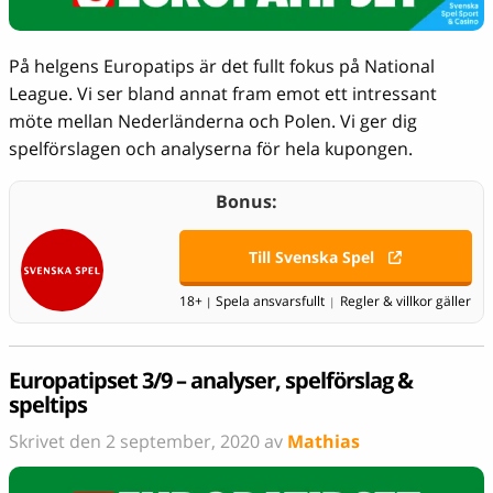
På helgens Europatips är det fullt fokus på National
League. Vi ser bland annat fram emot ett intressant
möte mellan Nederländerna och Polen. Vi ger dig
spelförslagen och analyserna för hela kupongen.
Till Svenska Spel
18+
Spela ansvarsfullt
Regler & villkor gäller
|
|
Europatipset 3/9 – analyser, spelförslag &
speltips
Skrivet den 2 september, 2020 av
Mathias