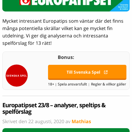
Mycket intressant Europatips som väntar där det finns
många potentiella skrällar vilket kan ge mycket fin
utdelning. Vi ger dig analyserna och intressanta
spelförslag för 13 rätt!
Till Svenska Spel
18+
Spela ansvarsfullt
Regler & villkor gäller
|
|
Europatipset 23/8 – analyser, speltips &
spelförslag
Skrivet den 22 augusti, 2020 av
Mathias