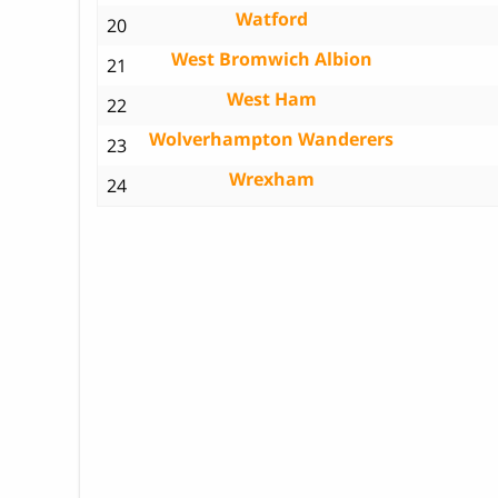
Watford
20
West Bromwich Albion
21
West Ham
22
Wolverhampton Wanderers
23
Wrexham
24