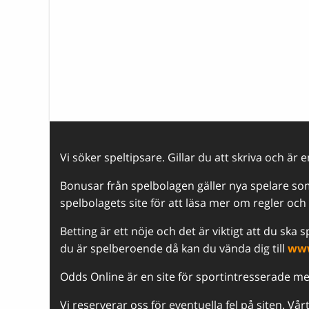
Vi söker speltipsare. Gillar du att skriva och är 
Bonusar från spelbolagen gäller nya spelare som 
spelbolagets site för att läsa mer om regler och v
Betting är ett nöje och det är viktigt att du ska
du är spelberoende då kan du vända dig till
www
Odds Online är en site för sportintresserade m
Vi reserverar oss för eventuella fel på siten. Vå