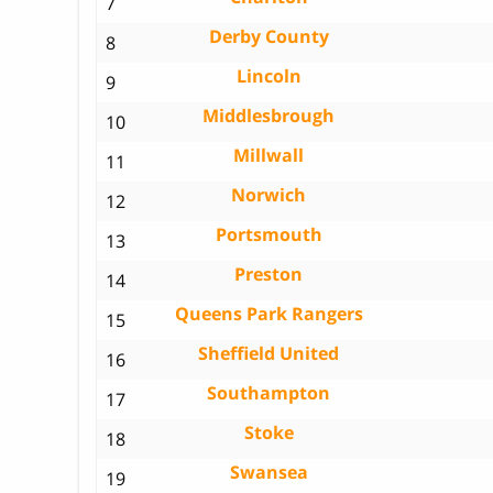
7
Derby County
8
Lincoln
9
Middlesbrough
10
Millwall
11
Norwich
12
Portsmouth
13
Preston
14
Queens Park Rangers
15
Sheffield United
16
Southampton
17
Stoke
18
Swansea
19