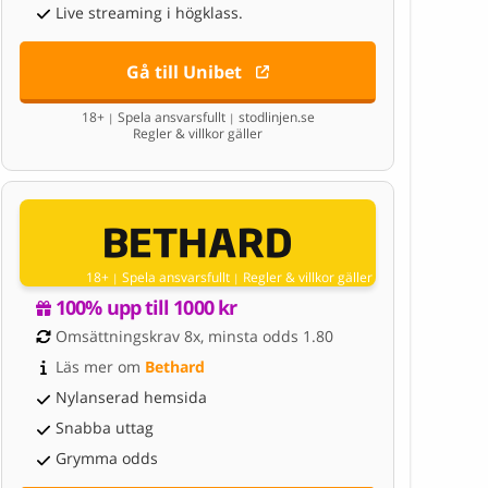
Live streaming i högklass.
Gå till Unibet
18+
Spela ansvarsfullt
stodlinjen.se
|
|
Regler & villkor gäller
18+
Spela ansvarsfullt
Regler & villkor gäller
|
|
100% upp till 1000 kr
Omsättningskrav 8x, minsta odds 1.80
Läs mer om 
Bethard
Nylanserad hemsida
Snabba uttag
Grymma odds