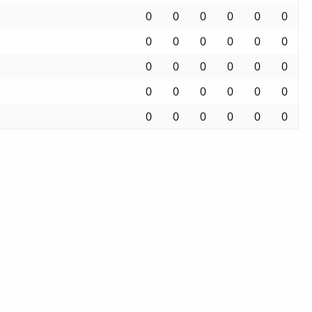
0
0
0
0
0
0
0
0
0
0
0
0
0
0
0
0
0
0
0
0
0
0
0
0
0
0
0
0
0
0