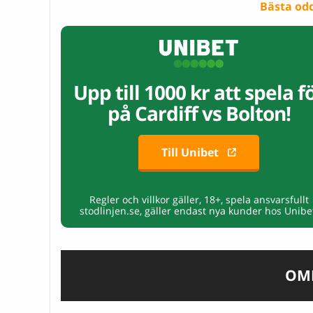
Bästa od
Upp till 1000 kr att spela f
på
Cardiff vs Bolton!
Till Unibet
Regler och villkor gäller, 18+, spela ansvarsfullt
stodlinjen.se, gäller endast nya kunder hos Unibe
OM