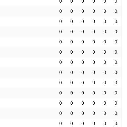
0
0
0
0
0
0
0
0
0
0
0
0
0
0
0
0
0
0
0
0
0
0
0
0
0
0
0
0
0
0
0
0
0
0
0
0
0
0
0
0
0
0
0
0
0
0
0
0
0
0
0
0
0
0
0
0
0
0
0
0
0
0
0
0
0
0
0
0
0
0
0
0
0
0
0
0
0
0