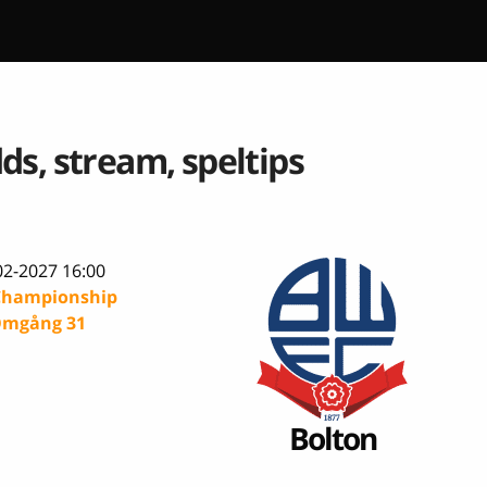
dds, stream, speltips
02-2027 16:00
Championship
mgång 31
Bolton