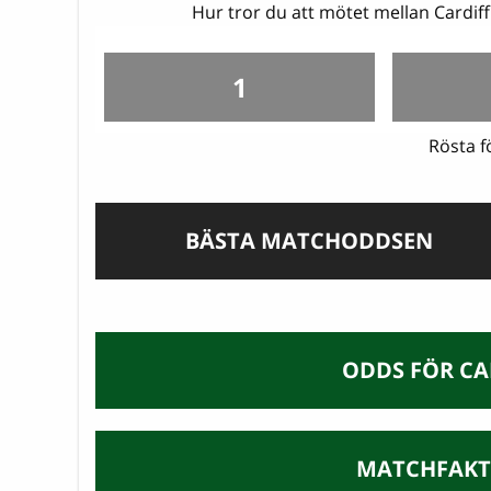
Hur tror du att mötet mellan Cardiff
1
Rösta fö
BÄSTA MATCHODDSEN
ODDS FÖR CAR
MATCHFAKT