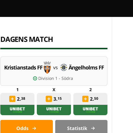
DAGENS MATCH
Kristianstads FF
Ängelholms FF
vs
Division 1 - Södra
2.
3.
2.
38
15
50
Odds
Statistik