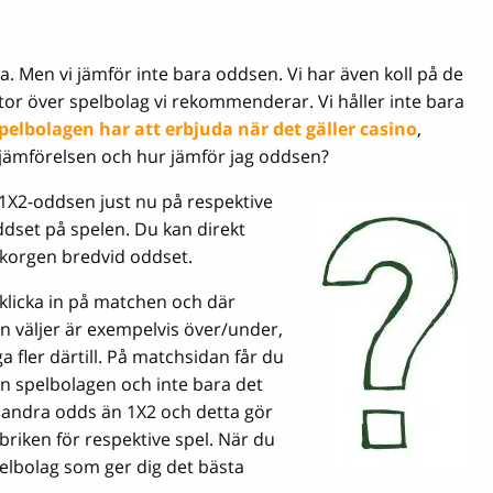
 Men vi jämför inte bara oddsen. Vi har även koll på de
or över spelbolag vi rekommenderar. Vi håller inte bara
pelbolagen har att erbjuda när det gäller casino
,
sjämförelsen och hur jämför jag oddsen?
ta 1X2-oddsen just nu på respektive
ddset på spelen. Du kan direkt
 korgen bredvid oddset.
klicka in på matchen och där
n väljer är exempelvis över/under,
 fler därtill. På matchsidan får du
ån spelbolagen och inte bara det
 andra odds än 1X2 och detta gör
briken för respektive spel. När du
spelbolag som ger dig det bästa