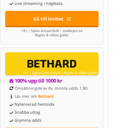
Live streaming i högklass.
Gå till Unibet
18+
Spela ansvarsfullt
stodlinjen.se
|
|
Regler & villkor gäller
18+
Spela ansvarsfullt
Regler & villkor gäller
|
|
100% upp till 1000 kr
Omsättningskrav 8x, minsta odds 1.80
Läs mer om 
Bethard
Nylanserad hemsida
Snabba uttag
Grymma odds