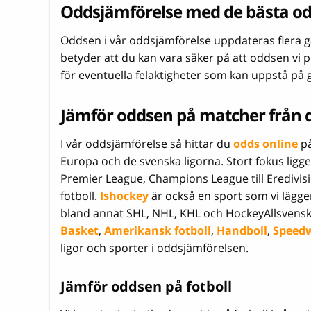
Oddsjämförelse med de bästa od
Oddsen i vår oddsjämförelse uppdateras flera g
betyder att du kan vara säker på att oddsen vi p
för eventuella felaktigheter som kan uppstå på g
Jämför oddsen på matcher från d
I vår oddsjämförelse så hittar du
odds online
på
Europa och de svenska ligorna. Stort fokus ligge
Premier League, Champions League till Eredivisi
fotboll.
Ishockey
är också en sport som vi lägge
bland annat SHL, NHL, KHL och HockeyAllsvenska
Basket
,
Amerikansk fotboll
,
Handboll
,
Speed
ligor och sporter i oddsjämförelsen.
Jämför oddsen på fotboll