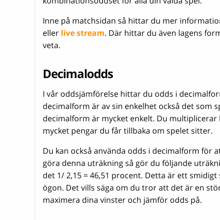
kombinationsoddset för alla din valda spel.
Inne på matchsidan så hittar du mer informati
eller
live stream
. Där hittar du även lagens for
veta.
Decimalodds
I vår oddsjämförelse hittar du odds i decimalform
decimalform är av sin enkelhet också det som sp
decimalform är mycket enkelt. Du multiplicerar 
mycket pengar du får tillbaka om spelet sitter.
Du kan också använda odds i decimalform för at
göra denna uträkning så gör du följande uträknin
det 1/ 2,15 = 46,51 procent. Detta är ett smidigt s
ögon. Det vills säga om du tror att det är en stör
maximera dina vinster och jämför odds på.