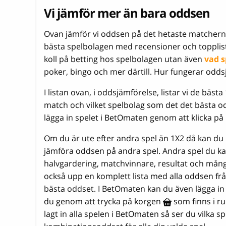
Vi jämför mer än bara oddsen
Ovan jämför vi oddsen på det hetaste matcherna.
bästa spelbolagen med recensioner och topplist
koll på betting hos spelbolagen utan även
vad s
poker, bingo och mer därtill. Hur fungerar odd
I listan ovan, i oddsjämförelse, listar vi de bäs
match och vilket spelbolag som det det bästa o
lägga in spelet i BetOmaten genom att klicka på
Om du är ute efter andra spel än 1X2 då kan du 
jämföra oddsen på andra spel. Andra spel du ka
halvgardering, matchvinnare, resultat och många
också upp en komplett lista med alla oddsen fr
bästa oddset. I BetOmaten kan du även lägga in
du genom att trycka på korgen
som finns i ru
lagt in alla spelen i BetOmaten så ser du vilka 