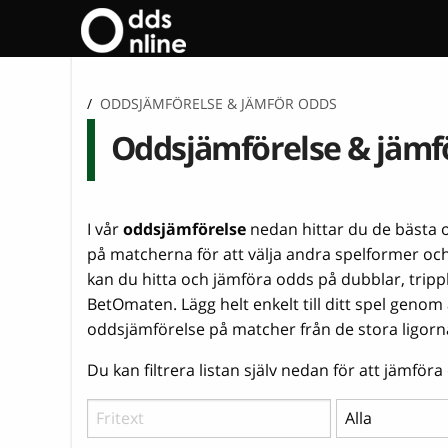
/
ODDSJÄMFÖRELSE & JÄMFÖR ODDS
Oddsjämförelse & jämf
I vår
oddsjämförelse
nedan hittar du de bästa o
på matcherna för att välja andra spelformer o
kan du hitta och jämföra odds på dubblar, trip
BetOmaten. Lägg helt enkelt till ditt spel genom
oddsjämförelse på matcher från de stora ligorn
Du kan filtrera listan själv nedan för att jämför