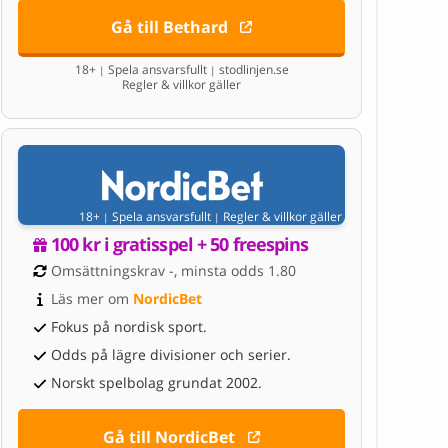
Gå till Bethard
18+
Spela ansvarsfullt
stodlinjen.se
|
|
Regler & villkor gäller
18+
Spela ansvarsfullt
Regler & villkor gäller
|
|
100 kr i gratisspel + 50 freespins
Omsättningskrav -, minsta odds 1.80
Läs mer om 
NordicBet
Fokus på nordisk sport.
Odds på lägre divisioner och serier.
Norskt spelbolag grundat 2002.
Gå till NordicBet