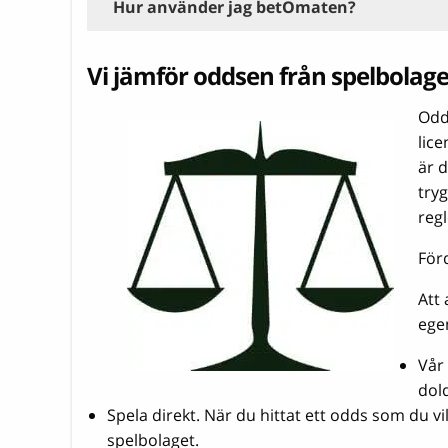
Hur använder jag betOmaten?
Vi jämför oddsen från spelbolag
Odd
lice
är d
try
reg
För
Att
ege
Vår
dold
Spela direkt. När du hittat ett odds som du vill
spelbolaget.