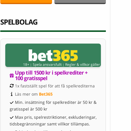
SPELBOLAG
18+
Spela ansvarsfullt
Regler & villkor gäller
|
|
Upp till 1500 kr i spelkrediter + 
100 gratisspel
1x fastställt spel för att få spelkrediterna
Läs mer om 
Bet365
Min. insättning för spelkrediter är 50 kr &
gratisspel är 500 kr
Max pris, spelrestriktioner, exkluderingar,
tidsbegränsningar samt villkor tillämpas.