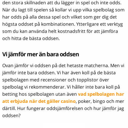
den stora skillnaden att du lägger in spel och inte odds.
När du lagt till spelen så kollar vi upp vilka spelbolag som
har odds på alla dessa spel och vilket som ger dig det
högsta oddset på kombinationen. Ytterligare ett verktyg
som du kan använda helt kostnadsfritt för att jämföra
och hitta de bästa oddsen.
Vi jämför mer än bara oddsen
Ovan jämför vi oddsen på det hetaste matcherna. Men vi
jämför inte bara oddsen. Vi har även koll på de bästa
spelbolagen med recensioner och topplistor över
spelbolag vi rekommenderar. Vi håller inte bara koll på
betting hos spelbolagen utan även
vad spelbolagen har
att erbjuda när det gäller casino
, poker, bingo och mer
därtill. Hur fungerar oddsjämförelsen och hur jämför jag
oddsen?