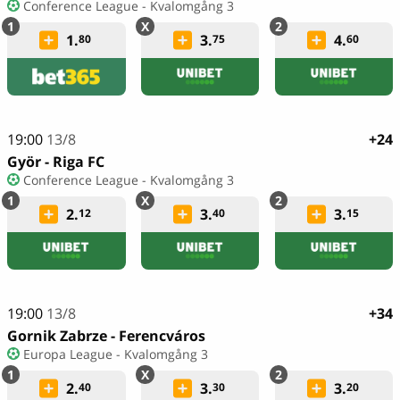
Conference League - Kvalomgång 3
1.
3.
4.
80
75
60
19:00
13/8
+24
Györ - Riga FC
Conference League - Kvalomgång 3
2.
3.
3.
12
40
15
19:00
13/8
+34
Gornik Zabrze - Ferencváros
Europa League - Kvalomgång 3
2.
3.
3.
40
30
20