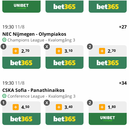
19:30
11/8
+27
NEC Nijmegen - Olympiakos
Champions League - Kvalomgång 3
2.
3.
2.
70
10
70
19:30
11/8
+34
CSKA Sofia - Panathinaikos
Conference League - Kvalomgång 3
4.
3.
1.
50
40
80