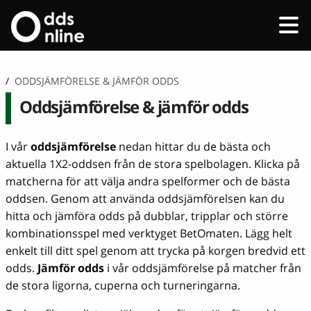
/
ODDSJÄMFÖRELSE & JÄMFÖR ODDS
Oddsjämförelse & jämför odds
I vår
oddsjämförelse
nedan hittar du de bästa och
aktuella 1X2-oddsen från de stora spelbolagen. Klicka på
matcherna för att välja andra spelformer och de bästa
oddsen. Genom att använda oddsjämförelsen kan du
hitta och jämföra odds på dubblar, tripplar och större
kombinationsspel med verktyget BetOmaten. Lägg helt
enkelt till ditt spel genom att trycka på korgen bredvid ett
odds.
Jämför odds
i vår oddsjämförelse på matcher från
de stora ligorna, cuperna och turneringarna.