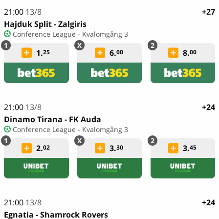
21:00
13/8
+27
Hajduk Split - Zalgiris
Conference League - Kvalomgång 3
1.
6.
8.
25
00
00
21:00
13/8
+24
Dinamo Tirana - FK Auda
Conference League - Kvalomgång 3
2.
3.
3.
02
30
45
21:00
13/8
+24
Egnatia - Shamrock Rovers