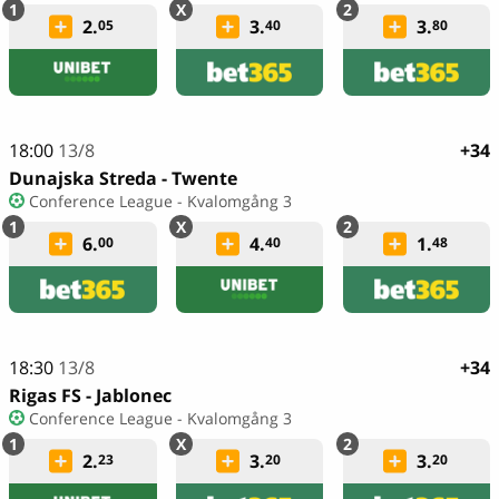
2.
3.
3.
05
40
80
18:00
13/8
+34
Dunajska Streda - Twente
Conference League - Kvalomgång 3
6.
4.
1.
00
40
48
18:30
13/8
+34
Rigas FS - Jablonec
Conference League - Kvalomgång 3
2.
3.
3.
23
20
20