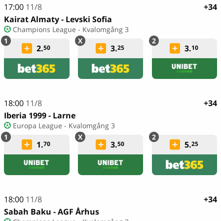
17:00
11/8
+34
Kairat Almaty - Levski Sofia
Champions League - Kvalomgång 3
2.
3.
3.
50
25
10
18:00
11/8
+34
Iberia 1999 - Larne
Europa League - Kvalomgång 3
1.
3.
5.
70
50
25
18:00
11/8
+34
Sabah Baku - AGF Århus