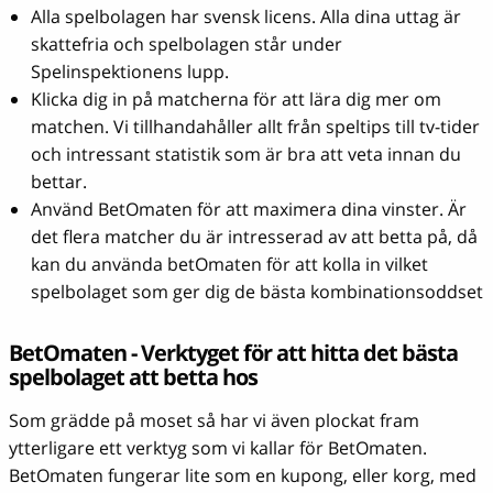
Alla spelbolagen har svensk licens. Alla dina uttag är
skattefria och spelbolagen står under
Spelinspektionens lupp.
Klicka dig in på matcherna för att lära dig mer om
matchen. Vi tillhandahåller allt från speltips till tv-tider
och intressant statistik som är bra att veta innan du
bettar.
Använd BetOmaten för att maximera dina vinster. Är
det flera matcher du är intresserad av att betta på, då
kan du använda betOmaten för att kolla in vilket
spelbolaget som ger dig de bästa kombinationsoddset
BetOmaten - Verktyget för att hitta det bästa
spelbolaget att betta hos
Som grädde på moset så har vi även plockat fram
ytterligare ett verktyg som vi kallar för BetOmaten.
BetOmaten fungerar lite som en kupong, eller korg, med