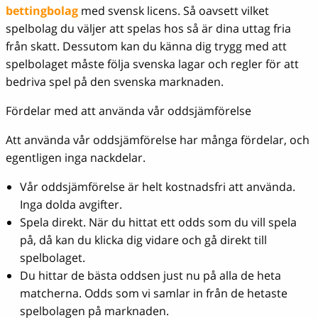
bettingbolag
med svensk licens. Så oavsett vilket
spelbolag du väljer att spelas hos så är dina uttag fria
från skatt. Dessutom kan du känna dig trygg med att
spelbolaget måste följa svenska lagar och regler för att
bedriva spel på den svenska marknaden.
Fördelar med att använda vår oddsjämförelse
Att använda vår oddsjämförelse har många fördelar, och
egentligen inga nackdelar.
Vår oddsjämförelse är helt kostnadsfri att använda.
Inga dolda avgifter.
Spela direkt. När du hittat ett odds som du vill spela
på, då kan du klicka dig vidare och gå direkt till
spelbolaget.
Du hittar de bästa oddsen just nu på alla de heta
matcherna. Odds som vi samlar in från de hetaste
spelbolagen på marknaden.