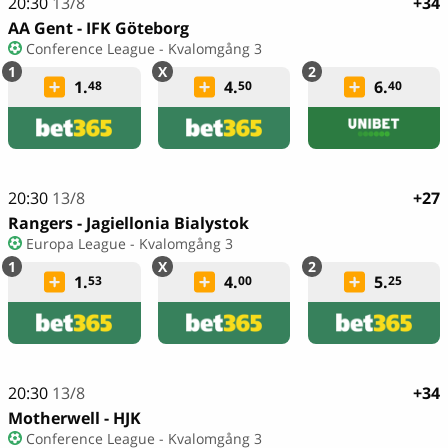
20:30
13/8
+34
AA Gent - IFK Göteborg
Conference League - Kvalomgång 3
1.
4.
6.
48
50
40
20:30
13/8
+27
Rangers - Jagiellonia Bialystok
Europa League - Kvalomgång 3
1.
4.
5.
53
00
25
20:30
13/8
+34
Motherwell - HJK
Conference League - Kvalomgång 3