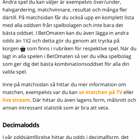
Andra spel du kan väljer är exempelvis över/under,
halvgardering, matchvinnare, resultat och många fler
därtill. På matchsidan får du också upp en komplett lista
med alla oddsen från spelbolagen och inte bara det
bästa oddset. I BetOmaten kan du även lägga in andra
odds än 1X2 och detta gör du genom att trycka på
korgen
som finns i rubriken för respektive spel. När du
lagt in alla spelen i BetOmaten så ser du vilka spelbolag
som ger dig det bästa kombinationsoddset för alla din
valda spel.
Inne på matchsidan så hittar du mer information om
matchen, exempelvis var du kan
se matchen på TV
eller
live stream
. Där hittar du även lagens form, målsnitt och
annan intressant statistik som är bra att veta.
Decimalodds
I vår oddsjämförelse hittar du odds i decimalform, det